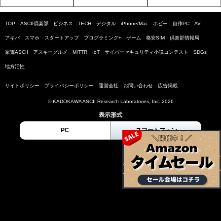
TOP
ASCII倶楽部
ビジネス
TECH
デジタル
iPhone/Mac
ホビー
自作PC
AV
アキバ
スマホ
スタートアップ
プログラミング+
ゲーム
格安SIM
倶楽部情報局
家電ASCII
アスキーグルメ
MITTR
IoT
サイバーセキュリティ小説コンテスト
SDGs
地方活性
サイトポリシー
プライバシーポリシー
運営会社
お問い合わせ
広告掲載
© KADOKAWA ASCII Research Laboratories, Inc. 2026
表示形式
PC
スマートフォン