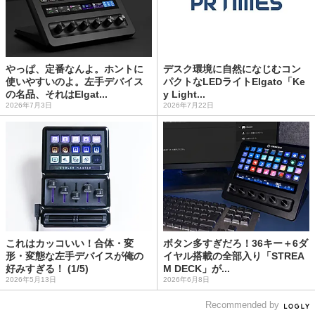
やっぱ、定番なんよ。ホントに
デスク環境に自然になじむコン
使いやすいのよ。左手デバイス
パクトなLEDライトElgato「Ke
の名品、それはElgat...
y Light...
2026年7月3日
2026年7月22日
これはカッコいい！合体・変
ボタン多すぎだろ！36キー＋6ダ
形・変態な左手デバイスが俺の
イヤル搭載の全部入り「STREA
好みすぎる！ (1/5)
M DECK」が...
2026年5月13日
2026年6月8日
Recommended by