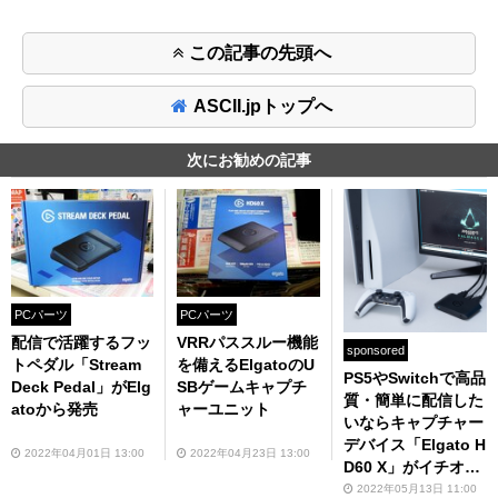
この記事の先頭へ
ASCII.jpトップへ
次にお勧めの記事
PCパーツ
PCパーツ
配信で活躍するフッ
VRRパススルー機能
sponsored
トペダル「Stream
を備えるElgatoのU
PS5やSwitchで高品
Deck Pedal」がElg
SBゲームキャプチ
質・簡単に配信した
atoから発売
ャーユニット
いならキャプチャー
デバイス「Elgato H
2022年04月01日 13:00
2022年04月23日 13:00
D60 X」がイチオ
シ！
2022年05月13日 11:00