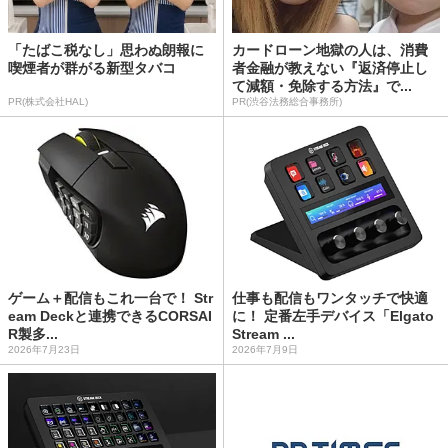
「たばこ税なし」思わぬ朗報に
カードローン地獄の人は、消費
喫煙者が群がる新型タバコ
者金融が教えない『返済停止し
て減額・免除する方法』で...
PR(株式会社HAL)
PR(渋谷法務総合事務所)
ゲーム＋配信もこれ一台で！ Str
仕事も配信もワンタッチで快適
eam Deckと連携できるCORSAI
に！ 定番左手デバイス「Elgato
R製多...
Stream ...
2026年7月23日
2026年7月9日