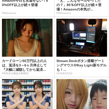
Amazon今日も見逃せない！8
「え、こんなセールやってた
0%OFF以上が続々登場
の？」80％OFF以上が続々登
場！Amazonの本気が...
PR(Amazon)
PR(Amazon)
カードローン50万円以上の人
Stream Deckボタン搭載ゲーミ
は、返済を3～6ヶ月停止して
ングマウスやKey Light新モデル
『大幅に減額してから返済...
も！...
PR(渋谷法務総合事務所)
2026年6月5日