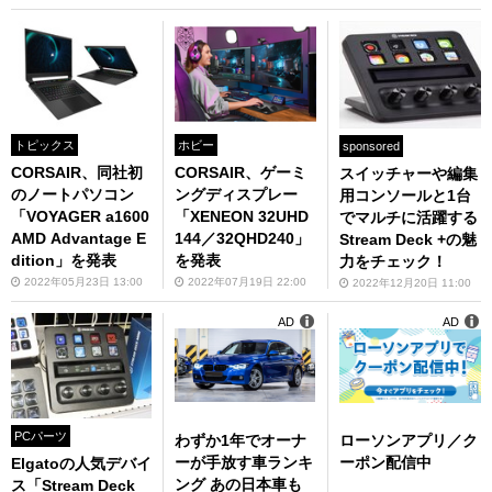
トピックス
ホビー
sponsored
CORSAIR、同社初
CORSAIR、ゲーミ
スイッチャーや編集
のノートパソコン
ングディスプレー
用コンソールと1台
「VOYAGER a1600
「XENEON 32UHD
でマルチに活躍する
AMD Advantage E
144／32QHD240」
Stream Deck +の魅
dition」を発表
を発表
力をチェック！
2022年05月23日 13:00
2022年07月19日 22:00
2022年12月20日 11:00
AD
AD
PCパーツ
わずか1年でオーナ
ローソンアプリ／ク
ーが手放す車ランキ
ーポン配信中
Elgatoの人気デバイ
ング あの日本車も
ス「Stream Deck