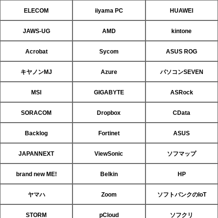
ELECOM
iiyama PC
HUAWEI
JAWS-UG
AMD
kintone
Acrobat
Sycom
ASUS ROG
キヤノンMJ
Azure
パソコンSEVEN
MSI
GIGABYTE
ASRock
SORACOM
Dropbox
CData
Backlog
Fortinet
ASUS
JAPANNEXT
ViewSonic
ソフマップ
brand new ME!
Belkin
HP
ヤマハ
Zoom
ソフトバンクのIoT
STORM
pCloud
ソフクリ