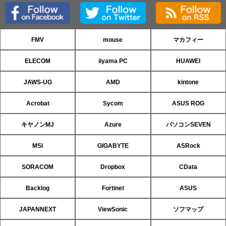
FMV
mouse
マカフィー
ELECOM
iiyama PC
HUAWEI
JAWS-UG
AMD
kintone
Acrobat
Sycom
ASUS ROG
キヤノンMJ
Azure
パソコンSEVEN
MSI
GIGABYTE
ASRock
SORACOM
Dropbox
CData
Backlog
Fortinet
ASUS
JAPANNEXT
ViewSonic
ソフマップ