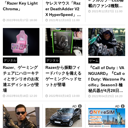
= フルカラーLED搭
「Razer Key Light
ヤレスマウス「Raz
載のファン2種類と
Chroma」
er DeathAdder V2
コントローラーを試
2021年12月27日 11:00
X HyperSpeed」実
す！
機レビュー
2022年03月17日 18:00
2021年12月10日 11:00
デジタル
デジタル
ゲーム
Razer、ゲーミング
Razerから振動フィ
『Call of Duty：VA
チェアにハローキテ
ードバックを備える
NGUARD』『Call o
ィとサンリオのお友
ゲーミングヘッドセ
f Duty: Warzone Pa
達エディションが登
ットが登場
cific』Season3 極
場
秘兵器が4月28日よ
りスタート！
2022年03月18日 12:20
2022年03月19日 13:00
2022年04月25日 16:20
AD
AD