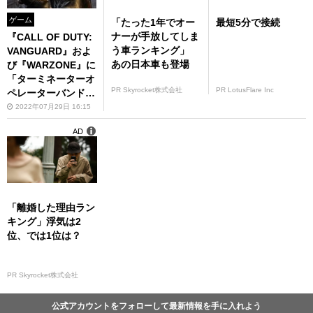
ゲーム
「たった1年でオー
最短5分で接続
ナーが手放してしま
『CALL OF DUTY:
う車ランキング」
VANGUARD』およ
あの日本車も登場
び『WARZONE』に
「ターミネーターオ
PR Skyrocket株式会社
PR LotusFlare Inc
ペレーターバンド
ル」が登場！
2022年07月29日 16:15
AD
「離婚した理由ラン
キング」浮気は2
位、では1位は？
PR Skyrocket株式会社
公式アカウントをフォローして最新情報を手に入れよう