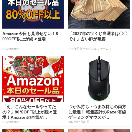
Amazon今日も見逃せない！8
「2027年の宝くじ当選者は〇〇
0%OFF以上が続々登場
です」占い師が暴露
PR(Amazon)
PR(合同会社デジタルファーム )
「え、こんなセールやってた
つかみ持ち・つまみ持ちの両方
の？」80％OFF以上が続々登
に最適！ 軽量設計のRazer有線
場！Amazonの本気が...
ゲーミングマウスが...
PR(Amazon)
2026年7月29日