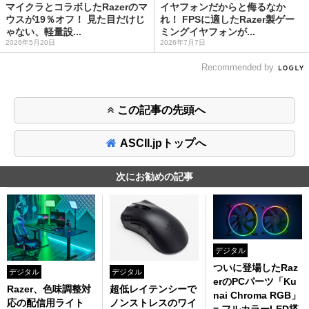
マイクラとコラボしたRazerのマ
イヤフォンだからと侮るなか
ウスが19％オフ！ 見た目だけじ
れ！ FPSに適したRazer製ゲー
ゃない、軽量設...
ミングイヤフォンが...
2026年5月20日
2026年7月7日
Recommended by
この記事の先頭へ
ASCII.jpトップへ
次にお勧めの記事
デジタル
ついに登場したRaz
デジタル
デジタル
erのPCパーツ「Ku
Razer、色味調整対
超低レイテンシーで
nai Chroma RGB」
応の配信用ライト
ノンストレスのワイ