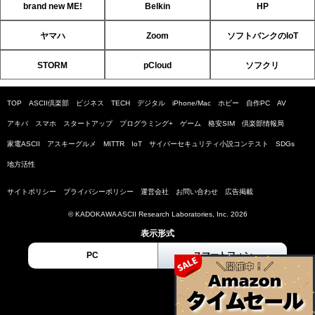
brand new ME!
Belkin
HP
ヤマハ
Zoom
ソフトバンクのIoT
STORM
pCloud
ソフクリ
TOP
ASCII倶楽部
ビジネス
TECH
デジタル
iPhone/Mac
ホビー
自作PC
AV
アキバ
スマホ
スタートアップ
プログラミング+
ゲーム
格安SIM
倶楽部情報局
家電ASCII
アスキーグルメ
MITTR
IoT
サイバーセキュリティ小説コンテスト
SDGs
地方活性
サイトポリシー
プライバシーポリシー
運営会社
お問い合わせ
広告掲載
© KADOKAWA ASCII Research Laboratories, Inc. 2026
表示形式
PC
スマートフォン