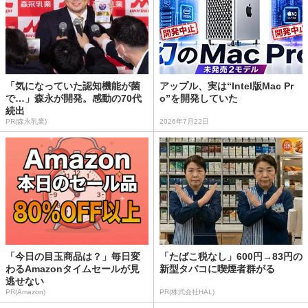
「気になっていた認知機能が菌
アップル、実は“Intel版Mac Pr
で…」森永が開発。感動の70代
o”を開発していた
続出
PR(森永乳業)
2026年7月22日
「今日の目玉商品は？」毎日変
「たばこ税なし」600円→83円の
わるAmazonタイムセールが見
新型タバコに喫煙者群がる
逃せない
PR(Amazon)
PR(株式会社HAL)