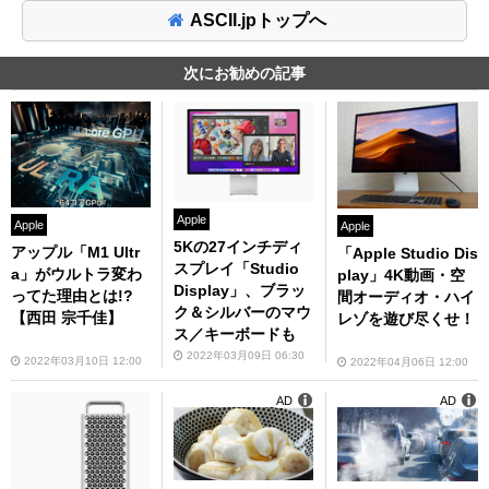
ASCII.jpトップへ
次にお勧めの記事
Apple
Apple
Apple
5Kの27インチディ
アップル「M1 Ultr
「Apple Studio Dis
スプレイ「Studio
a」がウルトラ変わ
play」4K動画・空
Display」、ブラッ
ってた理由とは!?
間オーディオ・ハイ
ク＆シルバーのマウ
【西田 宗千佳】
レゾを遊び尽くせ！
ス／キーボードも
2022年03月09日 06:30
2022年03月10日 12:00
2022年04月06日 12:00
AD
AD