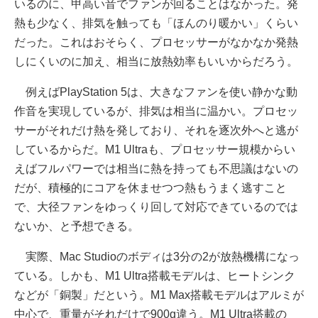
いるのに、甲高い音でファンが回ることはなかった。発
熱も少なく、排気を触っても「ほんのり暖かい」くらい
だった。これはおそらく、プロセッサーがなかなか発熱
しにくいのに加え、相当に放熱効率もいいからだろう。
例えばPlayStation 5は、大きなファンを使い静かな動
作音を実現しているが、排気は相当に温かい。プロセッ
サーがそれだけ熱を発しており、それを逐次外へと逃が
しているからだ。M1 Ultraも、プロセッサー規模からい
えばフルパワーでは相当に熱を持っても不思議はないの
だが、積極的にコアを休ませつつ熱もうまく逃すこと
で、大径ファンをゆっくり回して対応できているのでは
ないか、と予想できる。
実際、Mac Studioのボディは3分の2が放熱機構になっ
ている。しかも、M1 Ultra搭載モデルは、ヒートシンク
などが「銅製」だという。M1 Max搭載モデルはアルミが
中心で、重量がそれだけで900g違う。M1 Ultra搭載の