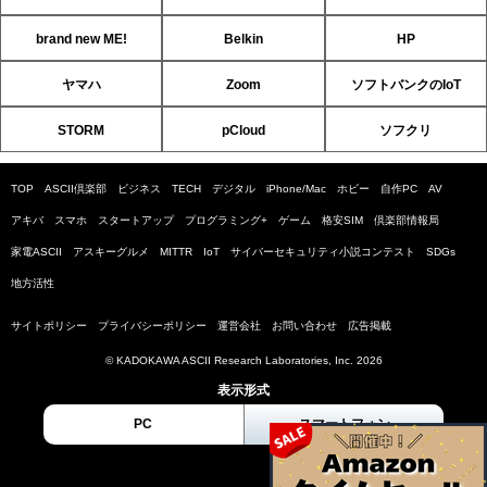
brand new ME!
Belkin
HP
ヤマハ
Zoom
ソフトバンクのIoT
STORM
pCloud
ソフクリ
TOP
ASCII倶楽部
ビジネス
TECH
デジタル
iPhone/Mac
ホビー
自作PC
AV
アキバ
スマホ
スタートアップ
プログラミング+
ゲーム
格安SIM
倶楽部情報局
家電ASCII
アスキーグルメ
MITTR
IoT
サイバーセキュリティ小説コンテスト
SDGs
地方活性
サイトポリシー
プライバシーポリシー
運営会社
お問い合わせ
広告掲載
© KADOKAWA ASCII Research Laboratories, Inc. 2026
表示形式
PC
スマートフォン