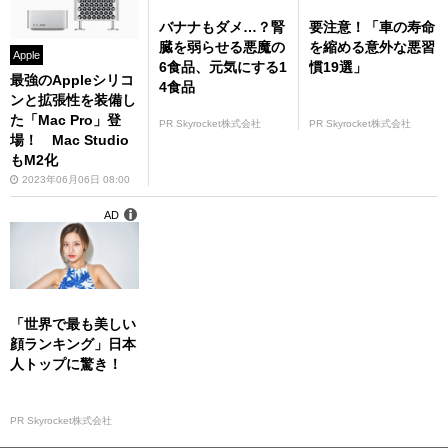
バナナもダメ…？腎
要注意！「車の寿命
臓を弱らせる悪魔の
を縮める意外な悪習
Apple
6食品、元気にする1
慣19選」
最強のAppleシリコ
4食品
ンと拡張性を装備し
た「Mac Pro」登
PR Skyrocket株式会社
PR Skyrocket株式会社
場！ Mac Studio
もM2化
2023年06月06日 08:00
AD
「世界で最も美しい
顔ランキング」日本
人トップに驚き！
PR Skyrocket株式会社