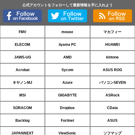
公式アカウントをフォローして最新情報を手に入れよう
FMV
mouse
マカフィー
ELECOM
iiyama PC
HUAWEI
JAWS-UG
AMD
kintone
Acrobat
Sycom
ASUS ROG
キヤノンMJ
Azure
パソコンSEVEN
MSI
GIGABYTE
ASRock
SORACOM
Dropbox
CData
Backlog
Fortinet
ASUS
JAPANNEXT
ViewSonic
ソフマップ