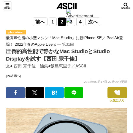
前へ
1
2
3
4
次へ
iphone/mac
最高峰性能の小型マシン「Mac Studio」に新iPhone SE／iPad Air登
場！ 2022年春のApple Event
― 第31回
圧倒的高性能で静かなMac StudioとStudio
Displayを試す【西田 宗千佳】
文● 西田 宗千佳 編集●飯島恵里子／ASCII
[PC表示へ]
2022年03月17日 22時00分更新
お気に入り