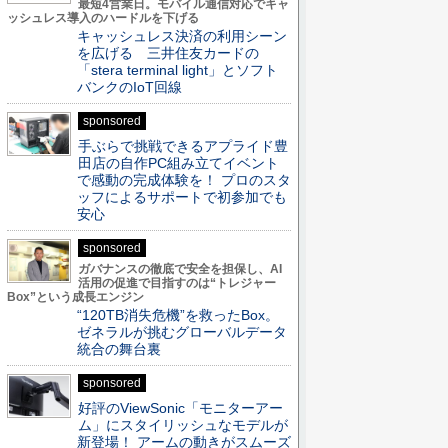
最短4営業日。モバイル通信対応でキャ
ッシュレス導入のハードルを下げる
キャッシュレス決済の利用シーン
を広げる 三井住友カードの
「stera terminal light」とソフト
バンクのIoT回線
sponsored
手ぶらで挑戦できるアプライド豊
田店の自作PC組み立てイベント
で感動の完成体験を！ プロのスタ
ッフによるサポートで初参加でも
安心
sponsored
ガバナンスの徹底で安全を担保し、AI
活用の促進で目指すのは“トレジャー
Box”という成長エンジン
“120TB消失危機”を救ったBox。
ゼネラルが挑むグローバルデータ
統合の舞台裏
sponsored
好評のViewSonic「モニターアー
ム」にスタイリッシュなモデルが
新登場！ アームの動きがスムーズ