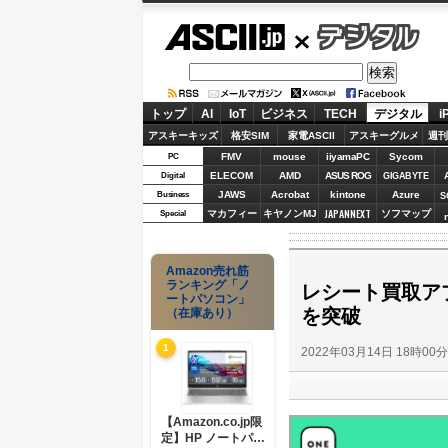
ASCII.jp
デジタル
トップ
AI
IoT
ビジネス
TECH
デジタル
i
アスキーキッズ
格安SIM
家電ASCII
アスキーグルメ
週刊
FMV
mouse
iiyamaPC
Sycom
PC
ELECOM
AMD
ASUS ROG
Digital
GIGABYTE
JAWS
Acrobat
kintone
Azure
Business
S
JAPANNEXT
マカフィー
キヤノンMJ
ソフマップ
Special
Amazon売れ筋
ランキング「ノ
レシート買取ア
ートパソコン」
を突破
（在庫あり）
1
2022年03月14日 18時00
【Amazon.co.jp限
定】HP ノートパソ