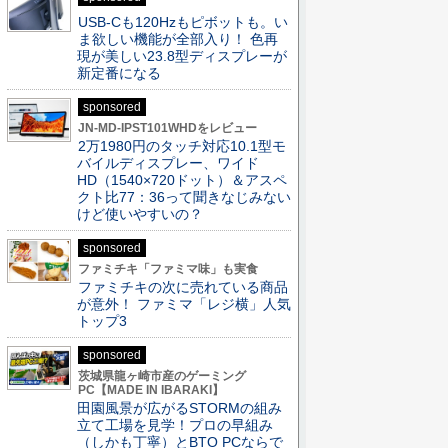
USB-Cも120Hzもピボットも。い
ま欲しい機能が全部入り！ 色再
現が美しい23.8型ディスプレーが
新定番になる
sponsored
JN-MD-IPST101WHDをレビュー
2万1980円のタッチ対応10.1型モ
バイルディスプレー、ワイド
HD（1540×720ドット）＆アスペ
クト比77：36って聞きなじみない
けど使いやすいの？
sponsored
ファミチキ「ファミマ味」も実食
ファミチキの次に売れている商品
が意外！ ファミマ「レジ横」人気
トップ3
sponsored
茨城県龍ヶ崎市産のゲーミング
PC【MADE IN IBARAKI】
田園風景が広がるSTORMの組み
立て工場を見学！プロの早組み
（しかも丁寧）とBTO PCならで