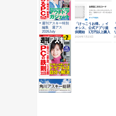
週刊アスキー特別
「けっこうお得。」イ
編集 週アス
オシス、公式アプリ提
2026July
供開始 1万円以上購入
で1000円オフク...
2026年7月23日
2