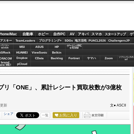
Phone/Mac
自動車
ホビー
自作PC
AV
アキバ
スマホ
ゲ
スタートアップ
アスキー
TeamLeaders
プログラミング+
SDGs
地方活性
PUACL2026
ChallengersJP
パソコン
ゲーミングPC
MSI
ASUS
HP
STORM
SEVEN
ASRock
HUAWEI
ViewSonic
Belkin
ソフトバンクの
Dropbox
CData
Backlog
Fortinet
ヤマハ
Zoom
ORACOM
IoT
brand
pCloud
new ME!
プリ「ONE」、累計レシート買取枚数が3億枚
分更新
文● ASCII
シェア
お気に入り
一覧