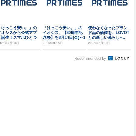
「けっこう安い。」の
「けっこう安い。」の
使わなくなったブラン
イオシスから公式アプ
イオシス、【30周年記
ド品の価値を、LOVOT
リ誕生！スマホひとつ
念祭】を8月14日(金)～1
との新しい暮らしへ。
でよりお得に！
6日(日)...
～眠っているモノ...
026年7月23日
2026年8月5日
2026年7月17日
Recommended by