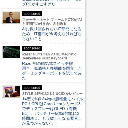
グPCがすごすぎた
sponsored
フォーティネット フィールドCTOがAI
とIT部門の付き合い方を語る
AIに振り回されないIT部門になる
ため、IT部門が今考えなければな
らないこと
sponsored
Razer Huntsman V3 HE Magnetic
Tenkeyless 8kHz Keyboard
Razer初の磁気式スイッチ採
用？ 低価格と多機能を両立した
ゲーミングキーボードを試してみ
た
sponsored
STYLE-14FH132-U5-UCSXをレビュー
14型で約0.84kgの超軽量モバイル
PC！CPUはCore Ultraシリーズ3
でディスプレーはOLED（有機
EL）、バッテリー駆動時間は13
時間超え。もう欲しくなる要素し
か見つからないッ！