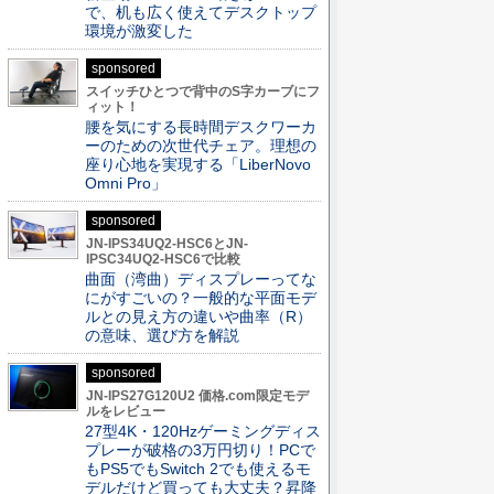
で、机も広く使えてデスクトップ
環境が激変した
sponsored
スイッチひとつで背中のS字カーブにフ
ィット！
腰を気にする長時間デスクワーカ
ーのための次世代チェア。理想の
座り心地を実現する「LiberNovo
Omni Pro」
sponsored
JN-IPS34UQ2-HSC6とJN-
IPSC34UQ2-HSC6で比較
曲面（湾曲）ディスプレーってな
にがすごいの？一般的な平面モデ
ルとの見え方の違いや曲率（R）
の意味、選び方を解説
sponsored
JN-IPS27G120U2 価格.com限定モデ
ルをレビュー
27型4K・120Hzゲーミングディス
プレーが破格の3万円切り！PCで
もPS5でもSwitch 2でも使えるモ
デルだけど買っても大丈夫？昇降