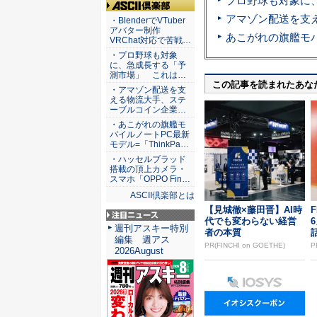
ASCII倶楽部
・BlenderでVTuber
アバター制作
VRChat対応で苦戦…
・プロ野球も対象
に、急成長する「予
測市場」 これは…
この記事を読まれたあな
・アマゾン配送を支
える物流大手、ステ
ーブルコイン企業…
・あこがれの旗艦モ
バイルノートPC最新
モデル=「ThinkPa…
・ハッセルブラッド
搭載の頂上カメラ・
スマホ「OPPO Fin…
ASCII倶楽部とは
【見城徹×藤田晋】AI時
F
代でも変わらない経営
注目ニュース
週刊アスキー特別
者の本質
編集 週アス
PR(FINCHI on GOETHE)
P
2026August