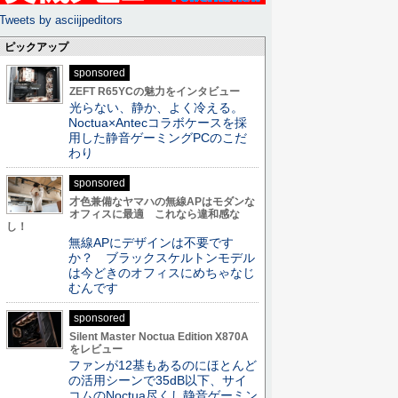
Tweets by asciijpeditors
ピックアップ
sponsored
ZEFT R65YCの魅力をインタビュー
光らない、静か、よく冷える。
Noctua×Antecコラボケースを採
用した静音ゲーミングPCのこだ
わり
sponsored
才色兼備なヤマハの無線APはモダンな
オフィスに最適 これなら違和感な
し！
無線APにデザインは不要です
か？ ブラックスケルトンモデル
は今どきのオフィスにめちゃなじ
むんです
sponsored
Silent Master Noctua Edition X870A
をレビュー
ファンが12基もあるのにほとんど
の活用シーンで35dB以下、サイ
コムのNoctua尽くし静音ゲーミン