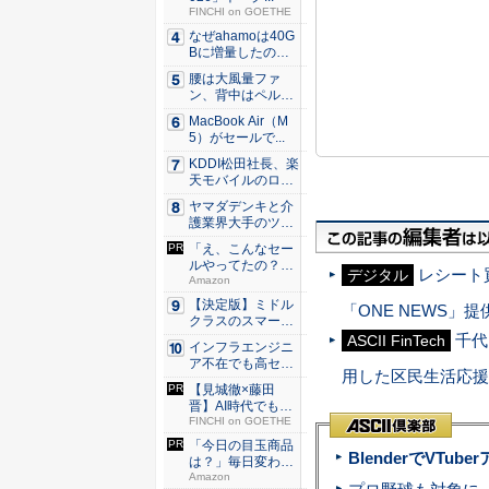
FINCHI on GOETHE
なぜahamoは40G
Bに増量したの
か ...
腰は大風量ファ
ン、背中はペルチ
ェ冷却。ダ...
MacBook Air（M
5）がセールで...
KDDI松田社長、楽
天モバイルのロー
ミン...
ヤマダデンキと介
護業界大手のツク
イが協業...
「え、こんなセー
ルやってたの？」
レシート
デジタル
80％O...
Amazon
【決定版】ミドル
「ONE NEWS」
クラスのスマート
フォンの...
千代
ASCII FinTech
インフラエンジニ
ア不在でも高セキ
用した区民生活応援
ュリティ...
【見城徹×藤田
晋】AI時代でも変
わらない...
FINCHI on GOETHE
「今日の目玉商品
BlenderでVT
は？」毎日変わる
Amaz...
Amazon