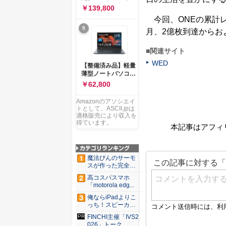
ー 83K9003JJP ノー
ソコン Vivobook 15
￥139,800
トPC
M1502NAQ 15.6イ
今回、ONEの累計レ
ンチ AMD Ryzen 7
5
170 メモリ16GB
月、2億枚到達からお
SSD 512GB
Microsoft 365
■関連サイト
Personal (24か月版)
搭載 Windows 11 重
WED
【整備済み品】軽量
量1.7kg Wi-Fi 6E ク
薄型ノートパソコン
ワイエットブルー
dynabook G83 ■
￥62,800
M1502NAQ-
13.3型
R7165BUWS
FHD(1920x1080) -
Amazonのアソシエイ
高性能第11世代Core
トとして、ASCII.jpは
i5-1135G7 - メモリ
適格販売により収入を
16GB - SSD 256GB
得ています。
本記事はアフィ
- Webカメラ -
WiFi&Bluetooth -
USB Type-C - MS
Office 2021 - Win11
魔法びんのサーモ
搭載
スが作った完全遮
光100...
高コスパスマホ
「motorola edg...
俺ならiPadよりこ
っち！スピーカー
9個...
FINCHI主催「IVS2
026」トーク...