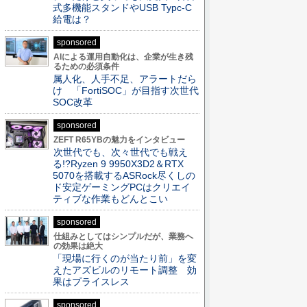
式多機能スタンドやUSB Typc-C
給電は？
sponsored
AIによる運用自動化は、企業が生き残
るための必須条件
属人化、人手不足、アラートだら
け 「FortiSOC」が目指す次世代
SOC改革
sponsored
ZEFT R65YBの魅力をインタビュー
次世代でも、次々世代でも戦え
る!?Ryzen 9 9950X3D2＆RTX
5070を搭載するASRock尽くしの
ド安定ゲーミングPCはクリエイ
ティブな作業もどんとこい
sponsored
仕組みとしてはシンプルだが、業務へ
の効果は絶大
「現場に行くのが当たり前」を変
えたアズビルのリモート調整 効
果はプライスレス
sponsored