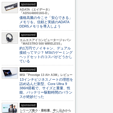
sponsored
ADATA（エイデータ）
「AD5U480016G-D」
価格高騰の今こそ「安心できる」
メモリを。信頼と実績のADATA
DDR5メモリを導入しよう
sponsored
エムエスアイコンピュータージャパン
「MAESTRO 500 WIRELESS」
約1万円でノイキャン、デュアル
接続ってマジ？ MSIのゲーミング
ヘッドセットのコスパがどうかし
ている
sponsored
MSI「Prestige 13 AI+ A3M」レビュー
13インチビジネスノートの理想を
詰め込んだ新型、Core Ultra 9
386H搭載で、サイズと重量、性
能、バッテリー駆動時間のバラン
スが絶妙だった
sponsored
シリーズ最小・最軽量、申し込みから