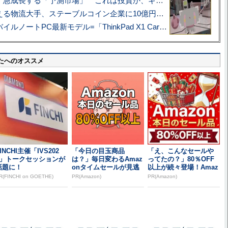
プロ野球も対象に、急成長する「予測市場」 これは投資か、ギャンブルか
アマゾン配送を支える物流大手、ステーブルコイン企業に10億円投資のワケ
あこがれの旗艦モバイルノートPC最新モデル=「ThinkPad X1 Carbon Gen 14 Aura Edition」実機レビュー
たへのオススメ
INCHI主催「IVS202
「今日の目玉商品
「え、こんなセールや
6」トークセッションが
は？」毎日変わるAmaz
ってたの？」80％OFF
話題に！
onタイムセールが見逃
以上が続々登場！Amaz
せない
onの本気が...
R(FINCHI on GOETHE)
PR(Amazon)
PR(Amazon)