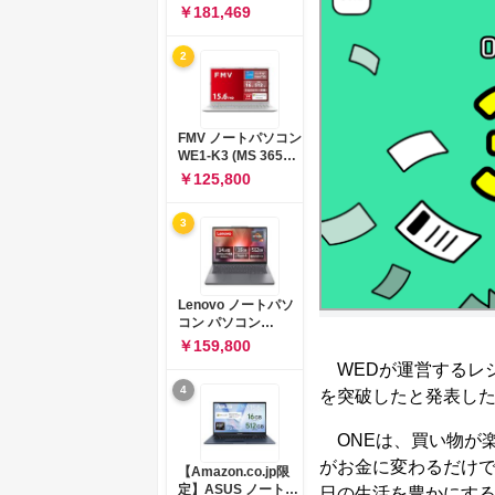
コン 15-fd 15.6イン
￥181,469
チ インテル Core 5
120U メモリ16GB
2
SSD512GB
Windows 11
Microsoft Office
2024搭載 WPS
Office搭載 カメラシ
FMV ノートパソコン
ャッター 指紋認証 薄
WE1-K3 (MS 365
型 Copilotキー搭載
Personal/Copilotキ
￥125,800
ナチュラルシルバー
ー搭載/Win 11/15.6
(BJ0M5PA-AAAI)
型/Core
3
i5/16GB/SSD
512GB/ホワイト)
FMVWK3E15W_AZ
Lenovo ノートパソ
コン パソコン
IdeaPad Slim 3 14.0
￥159,800
インチ AMD
WEDが運営するレシ
Ryzen™ 5 8640HS
4
メモリ16GB
を突破したと発表し
SSD512GB
Microsoft 365 試用
ONEは、買い物が
版 Windows11 バッ
テリー駆動12.6時間
がお金に変わるだけ
【Amazon.co.jp限
重量1.39kg ルナグレ
定】ASUS ノートパ
日の生活を豊かにす