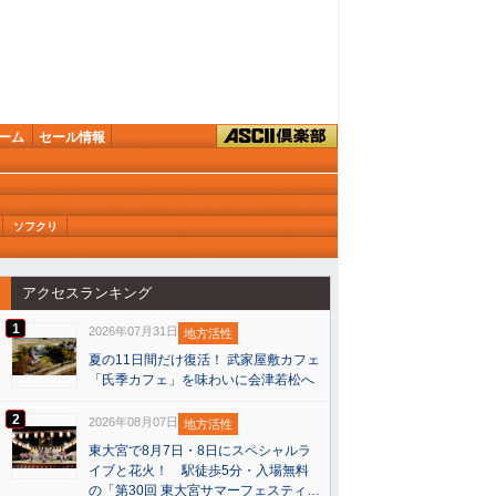
ーム
セール情報
ソフクリ
アクセスランキング
1
2026年07月31日
地方活性
夏の11日間だけ復活！ 武家屋敷カフェ
「氏季カフェ」を味わいに会津若松へ
2
2026年08月07日
地方活性
東大宮で8月7日・8日にスペシャルラ
イブと花火！ 駅徒歩5分・入場無料
の「第30回 東大宮サマーフェスティ…