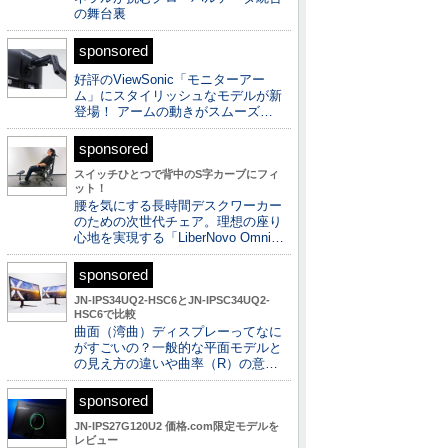
の舞台裏
sponsored
好評のViewSonic「モニターアー
ム」にスタイリッシュなモデルが新
登場！ アームの動きがスムーズ…
sponsored
スイッチひとつで背中のS字カーブにフィ
ット！
腰を気にする長時間デスクワーカー
のための次世代チェア。理想の座り
心地を実現する「LiberNovo Omni…
sponsored
JN-IPS34UQ2-HSC6とJN-IPSC34UQ2-
HSC6で比較
曲面（湾曲）ディスプレーってなに
がすごいの？一般的な平面モデルと
の見え方の違いや曲率（R）の意…
sponsored
JN-IPS27G120U2 価格.com限定モデルを
レビュー