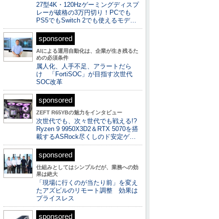
27型4K・120Hzゲーミングディスプ
レーが破格の3万円切り！PCでも
PS5でもSwitch 2でも使えるモデ…
sponsored
AIによる運用自動化は、企業が生き残るた
めの必須条件
属人化、人手不足、アラートだら
け 「FortiSOC」が目指す次世代
SOC改革
sponsored
ZEFT R65YBの魅力をインタビュー
次世代でも、次々世代でも戦える!?
Ryzen 9 9950X3D2＆RTX 5070を搭
載するASRock尽くしのド安定ゲ…
sponsored
仕組みとしてはシンプルだが、業務への効
果は絶大
「現場に行くのが当たり前」を変え
たアズビルのリモート調整 効果は
プライスレス
sponsored