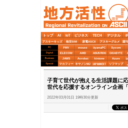
トップ
AI
IoT
ビジネス
TECH
デジタル
i
アスキーキッズ
格安SIM
家電ASCII
アスキーグルメ
週刊
PC
FMV
mouse
iiyamaPC
Sycom
Digital
ELECOM
AMD
ASUS ROG
GIGABYTE
Business
JAWS
Acrobat
kintone
Azure
S
JAPANNEXT
Special
マカフィー
キヤノンMJ
ソフマップ
子育て世代が抱える生活課題に応
世代を応援するオンライン企画「
2022年03月01日 19時30分更新