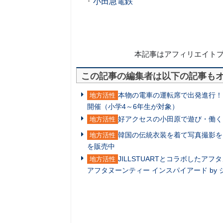
小田急電鉄
本記事はアフィリエイト
この記事の編集者は以下の記事も
本物の電車の運転席で出発進行！ 
地方活性
開催（小学4～6年生が対象）
好アクセスの小田原で遊び・働く
地方活性
韓国の伝統衣装を着て写真撮影を
地方活性
を販売中
JILLSTUARTとコラボした
地方活性
アフタヌーンティー インスパイアード by