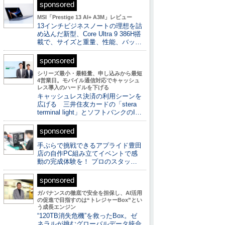
sponsored
MSI「Prestige 13 AI+ A3M」レビュー
13インチビジネスノートの理想を詰
め込んだ新型、Core Ultra 9 386H搭
載で、サイズと重量、性能、バッ…
sponsored
シリーズ最小・最軽量、申し込みから最短
4営業日。モバイル通信対応でキャッシュ
レス導入のハードルを下げる
キャッシュレス決済の利用シーンを
広げる 三井住友カードの「stera
terminal light」とソフトバンクのI…
sponsored
手ぶらで挑戦できるアプライド豊田
店の自作PC組み立てイベントで感
動の完成体験を！ プロのスタッ…
sponsored
ガバナンスの徹底で安全を担保し、AI活用
の促進で目指すのは“トレジャーBox”とい
う成長エンジン
“120TB消失危機”を救ったBox。ゼ
ネラルが挑むグローバルデータ統合