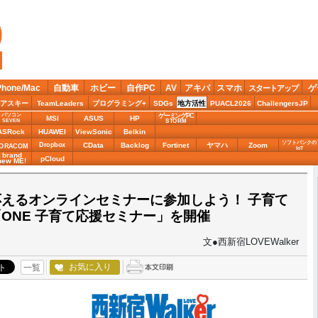
Phone/Mac
自動車
ホビー
自作PC
AV
アキバ
スマホ
ゲ
スタートアップ
アスキー
TeamLeaders
プログラミング+
SDGs
地方活性
PUACL2026
ChallengersJP
パソコン
ゲーミングPC
MSI
ASUS
HP
STORM
SEVEN
ASRock
HUAWEI
ViewSonic
Belkin
ソフトバンクの
Dropbox
CData
Backlog
Fortinet
ヤマハ
Zoom
ORACOM
IoT
brand
pCloud
new ME!
えるオンラインセミナーに参加しよう！ 子育て
ONE 子育て応援セミナー」を開催
文●西新宿LOVEWalker
お気に入り
一覧