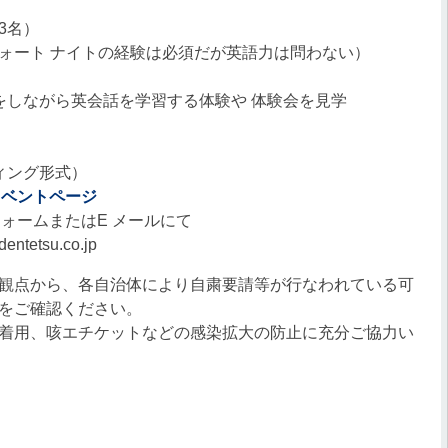
3名）
ート ナイトの経験は必須だが英語力は問わない）
をしながら英会話を学習する体験や 体験会を見学
ィング形式）
イベントページ
ォームまたはE メールにて
etsu.co.jp
観点から、各自治体により自粛要請等が行なわれている可
をご確認ください。
着用、咳エチケットなどの感染拡大の防止に充分ご協力い