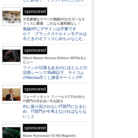
sponsored
才色兼備なヤマハの無線APはモダンなオ
フィスに最適 これなら違和感なし！
無線APにデザインは不要です
か？ ブラックスケルトンモデルは
今どきのオフィスにめちゃなじむ…
sponsored
Silent Master Noctua Edition X870Aをレ
ビュー
ファンが12基もあるのにほとんどの
活用シーンで35dB以下、サイコム
のNoctua尽くし静音ゲーミングP…
sponsored
フォーティネット フィールドCTOがAIと
IT部門の付き合い方を語る
AIに振り回されないIT部門になるた
め、IT部門が今考えなければならな
いこと
sponsored
Razer Huntsman V3 HE Magnetic