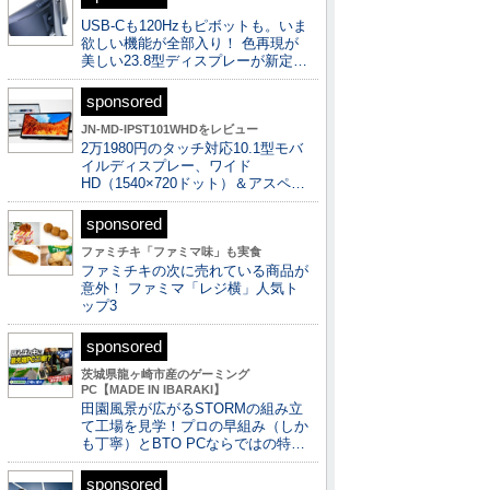
USB-Cも120Hzもピボットも。いま
欲しい機能が全部入り！ 色再現が
美しい23.8型ディスプレーが新定…
sponsored
JN-MD-IPST101WHDをレビュー
2万1980円のタッチ対応10.1型モバ
イルディスプレー、ワイド
HD（1540×720ドット）＆アスペ…
sponsored
ファミチキ「ファミマ味」も実食
ファミチキの次に売れている商品が
意外！ ファミマ「レジ横」人気ト
ップ3
sponsored
茨城県龍ヶ崎市産のゲーミング
PC【MADE IN IBARAKI】
田園風景が広がるSTORMの組み立
て工場を見学！プロの早組み（しか
も丁寧）とBTO PCならではの特…
sponsored