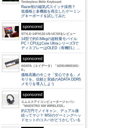
Tenkeyless 8kHz Keyboard
Razer初の磁気式スイッチ採用？
低価格と多機能を両立したゲーミン
グキーボードを試してみた
sponsored
STYLE-14FH132-U5-UCSXをレビュー
14型で約0.84kgの超軽量モバイル
PC！CPUはCore Ultraシリーズ3で
ディスプレーはOLED（有機EL）…
sponsored
ADATA（エイデータ）「AD5U480016G-
D」
価格高騰の今こそ「安心できる」メ
モリを。信頼と実績のADATA DDR5
メモリを導入しよう
sponsored
エムエスアイコンピュータージャパン
「MAESTRO 500 WIRELESS」
約1万円でノイキャン、デュアル接
続ってマジ？ MSIのゲーミングヘッ
ドセットのコスパがどうかしている