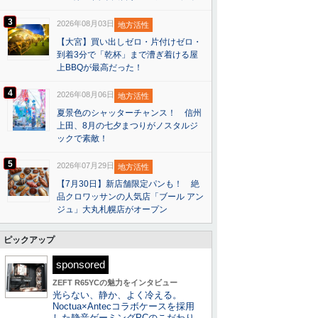
3
2026年08月03日
地方活性
【大宮】買い出しゼロ・片付けゼロ・
到着3分で「乾杯」まで漕ぎ着ける屋
上BBQが最高だった！
4
2026年08月06日
地方活性
夏景色のシャッターチャンス！ 信州
上田、8月の七夕まつりがノスタルジ
ックで素敵！
5
2026年07月29日
地方活性
【7月30日】新店舗限定パンも！ 絶
品クロワッサンの人気店「ブール アン
ジュ」大丸札幌店がオープン
ピックアップ
sponsored
ZEFT R65YCの魅力をインタビュー
光らない、静か、よく冷える。
Noctua×Antecコラボケースを採用
した静音ゲーミングPCのこだわり