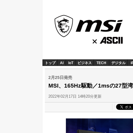
トップ
AI
IoT
ビジネス
TECH
デジタル
i
2月25日発売
MSI、165Hz駆動／1msの27型
2022年02月17日 14時20分更新