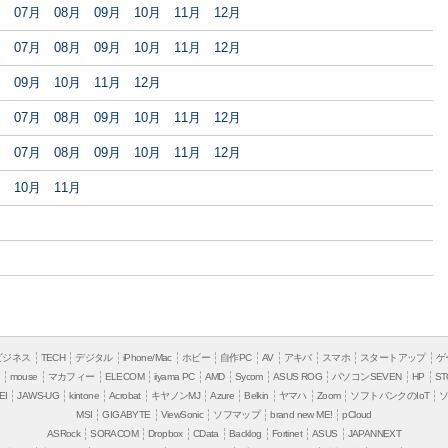
月
07月
08月
09月
10月
11月
12月
月
07月
08月
09月
10月
11月
12月
月
09月
10月
11月
12月
月
07月
08月
09月
10月
11月
12月
月
07月
08月
09月
10月
11月
12月
月
10月
11月
月
ビジネス
TECH
デジタル
iPhone/Mac
ホビー
自作PC
AV
アキバ
スマホ
スタートアップ
ゲ
mouse
マカフィー
ELECOM
iiyama PC
AMD
Sycom
ASUS ROG
パソコンSEVEN
HP
ST
EI
JAWS-UG
kintone
Acrobat
キヤノンMJ
Azure
Belkin
ヤマハ
Zoom
ソフトバンクのIoT
MSI
GIGABYTE
ViewSonic
ソフマップ
brand new ME!
pCloud
ASRock
SORACOM
Dropbox
CData
Backlog
Fortinet
ASUS
JAPANNEXT