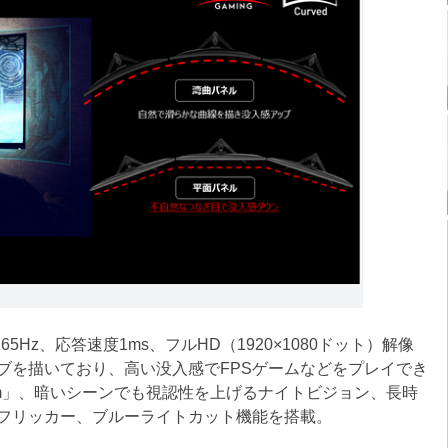
65Hz、応答速度1ms、フルHD（1920×1080ドット）解像
ブを描いており、高い没入感でFPSゲームなどをプレイでき
emium」、暗いシーンでも視認性を上げるナイトビジョン、長時
フリッカー、ブルーライトカット機能を搭載。