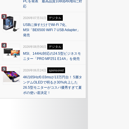
PCを発表 最高品質1080p/60fpsに対
応
3
2026年07月31日
デジタル
USBに挿すだけでWi-Fi 7化、
MSI「BE6500 WiFi 7 USB Adapter」
発売
4
2026年08月06日
デジタル
MSI、144Hz対応の24.5型ビジネスモ
ニター「PRO MP251 E14A」を発売
5
2026年06月24日
sponsored
4K/165Hz/0.03msが13万円台！ 5層タ
ンデムOLEDで明るさ30%向上した
26.5型モニターがコスパ優秀すぎて夏
ボの使い道決定！