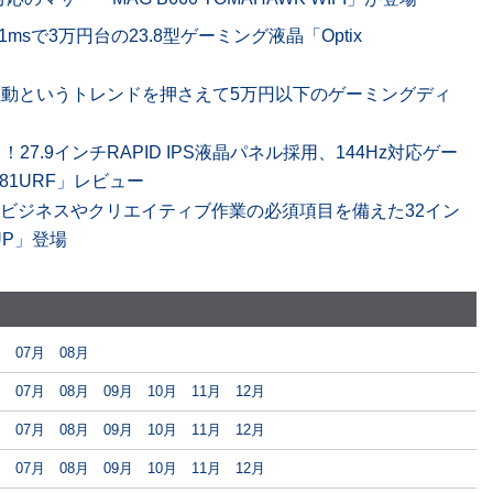
1msで3万円台の23.8型ゲーミング液晶「Optix
速駆動というトレンドを押さえて5万円以下のゲーミングディ
る！27.9インチRAPID IPS液晶パネル採用、144Hz対応ゲー
281URF」レビュー
、ビジネスやクリエイティブ作業の必須項目を備えた32イン
1UP」登場
月
07月
08月
月
07月
08月
09月
10月
11月
12月
月
07月
08月
09月
10月
11月
12月
月
07月
08月
09月
10月
11月
12月