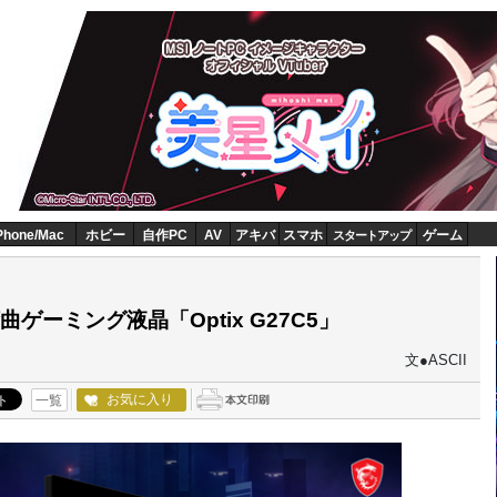
Phone/Mac
ホビー
自作PC
AV
アキバ
スマホ
ゲーム
スタートアップ
湾曲ゲーミング液晶「Optix G27C5」
文●ASCII
お気に入り
一覧