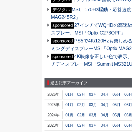
MSI、170Hz駆動・応答速度
デジタル
MAG245R2」
27インチでWQHDの高
sponsored
スプレー、MSI「Optix G273QPF」
PS5で4K/120Hzも楽しめ
sponsored
ミングディスプレーMSI「Optix MAG
4K映像を正しい色で表示
sponsored
チディスプレーMSI「Summit MS32
過去記事アーカイブ
2026年
01月
02月
03月
04月
05月
06
2025年
01月
02月
03月
04月
05月
06
2024年
01月
02月
03月
04月
05月
06
2023年
01月
02月
03月
04月
05月
06