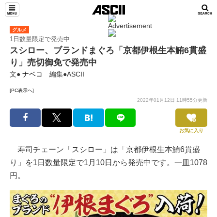
グルメ
1日数量限定で発売中
スシロー、ブランドまぐろ「京都伊根生本鮪6貫盛
り」売切御免で発売中
文●
ナベコ
編集●ASCII
[PC表示へ]
2022年01月12日 11時55分更新
お気に入り
寿司チェーン「スシロー」は「京都伊根生本鮪6貫盛
り」を1日数量限定で1月10日から発売中です。一皿1078
円。