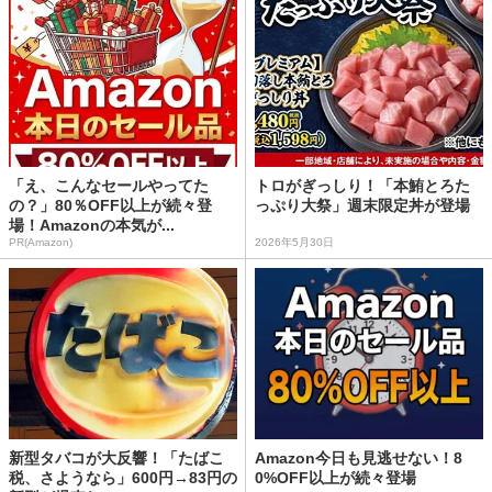
「え、こんなセールやってた
トロがぎっしり！「本鮪とろた
の？」80％OFF以上が続々登
っぷり大祭」週末限定丼が登場
場！Amazonの本気が...
PR(Amazon)
2026年5月30日
新型タバコが大反響！「たばこ
Amazon今日も見逃せない！8
税、さようなら」600円→83円の
0%OFF以上が続々登場