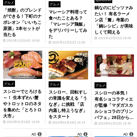
グルメ
グルメ
鍋なのにピッツァみ
「焼酎」のブレンド
マレーシア料理って
たい！ 有名ラーメ
ができる！下町のナ
食べたことある？
ン店「篝」考案の
ポレオン「いいちこ
「マレーシア鶏飯」
「鍋レシピ」が美味
原酒」3本セットが
をデリバリーしてみ
しくて悶える
当たる
た
2021年12月02日 18:00
2021年12月24日 19:00
2021年12月22日 11:00
グルメ
グルメ
グルメ
スシローでとろける
スシロー、回転すし
スシローの本気！
～！ 生本ずわい蟹
の常識を変える「う
有名ショコラティエ
やトロットロのネタ
なぎ」に挑戦 「店
が監修「マダガスカ
を集めた「とろトロ
内蒸し特上うなぎ」
ルショコラのプリン
大市」
をスタート
パフェ」28日から登
2022年01月18日 13:00
2022年01月19日 16:15
場
2022年01月22日 16:30
AD
AD
AD