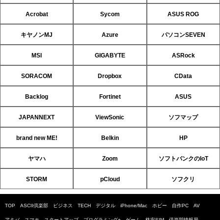
Acrobat
Sycom
ASUS ROG
キヤノンMJ
Azure
パソコンSEVEN
MSI
GIGABYTE
ASRock
SORACOM
Dropbox
CData
Backlog
Fortinet
ASUS
JAPANNEXT
ViewSonic
ソフマップ
brand new ME!
Belkin
HP
ヤマハ
Zoom
ソフトバンクのIoT
STORM
pCloud
ソフクリ
TOP
ASCII倶楽部
ビジネス
TECH
デジタル
iPhone/Mac
ホビー
自作PC
AV
アキバ
スマホ
スタートアップ
プログラミング+
ゲーム
格安SIM
倶楽部情報局