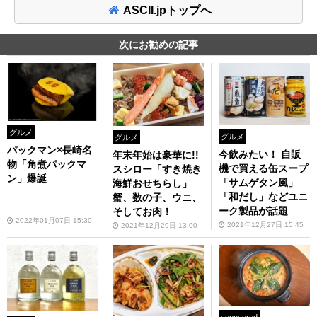
ASCII.jpトップへ
次にお勧めの記事
グルメ
グルメ
グルメ
パックマン×長崎名
今飲みたい！ 自販
年末年始は豪華に!!
物「角煮パックマ
機で買える缶スープ
スシロー「すき焼き
ン」爆誕
「サムゲタン風」
海鮮おせちらし」
「和だし」などユニ
蟹、数の子、ウニ、
ーク製品が話題
そしてお肉！
2022年01月07日 15:30
2021年12月27日 15:45
2021年12月29日 13:00
sponsored