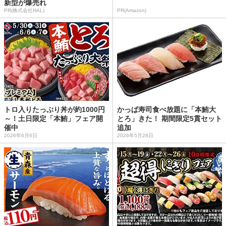
新型が爆売れ
PR(株式会社HAL)
PR(Amazon)
トロ入りたっぷり丼が約1000円
かっぱ寿司食べ放題に「本鮪大
～！土日限定「本鮪」フェア開
とろ」きた！ 期間限定5貫セット
催中
追加
2026年6月6日
2026年5月28日