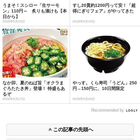
うまそ！スシロー「生サーモ
すし20貫約1200円って安！「超
ン」110円～ 炙りも漬けも【本
得にぎりフェア」がやってきた
日から】
2026年5月15日
2026年6月15日
なか卯、夏のねば旨「オクラま
やっす。くら寿司「うどん」250
ぐろたたき丼」登場！ 特盛もあ
円→150円に、10日間限定
るぞ
2026年6月17日
2026年5月29日
Recommended by
この記事の先頭へ