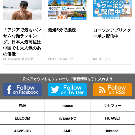
「アジアで最もハン
最短5分で接続
ローソンアプリ／ク
サムな顔ランキン
ーポン配信中
グ」日本人最高位は
中国でも大人気のあ
の俳優
PR Skyrocket株式会社
PR LotusFlare Inc
PR ローソン
公式アカウントをフォローして最新情報を手に入れよう
FMV
mouse
マカフィー
ELECOM
iiyama PC
HUAWEI
JAWS-UG
AMD
kintone