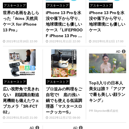
アスキーストア
アスキーストア
アスキーストア
世界の名画をあしら
iPhone 13 Proを水
iPhone 13 Proを水
った「ikins 天然貝
没や落下から守り、
没や落下から守り、
ケース for iPhone
地球環境にも優しい
地球環境にも優しい
13 Pro」
ケース「LIFEPROO
ケース
F iPhone 13 Pro F
RE」
2021年12月16日 22:00
2022年01月11日 22:00
2022年01月12日 17:00
AD
アスキーストア
アスキーストア
Top3入りの日本人
美女は誰？「アジア
広い視野角で見きれ
プロ並みの料理をご
で最も美しい顔ラン
ない 顔認識自動追
自宅で! 底の浅い
キング」
尾機能も備えたウェ
鍋でも使える低温調
ブカメラ「3R-FCT
理器「マスタースロ
PR Skyrocket株式会社
02」
ークッカーS」
2022年01月14日 21:00
2022年12月17日 09:00
AD
AD