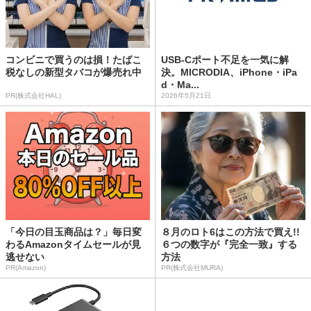
コンビニで買うのは損！たばこ
USB-Cポート不足を一気に解
税なしの新型タバコが爆売れ中
決。MICRODIA、iPhone・iPa
d・Ma...
PR(株式会社HAL)
2026年5月21日
「今日の目玉商品は？」毎日変
８月のロト6はこの方法で買え!!
わるAmazonタイムセールが見
６つの数字が『完全一致』する
逃せない
方法
PR(Amazon)
PR(株式会社MURA)