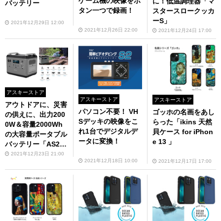
ゲーム機の映像をボ
に！低温調理器「マ
バッテリー
タン一つで録画！
スタースロークッカ
ーS」
2021年12月29日 12:00
2021年12月26日 22:00
2021年12月24日 17:00
アスキーストア
アスキーストア
アスキーストア
アウトドアに、災害
パソコン不要！ VH
ゴッホの名画をあし
の供えに、出力200
Sデッキの映像をこ
らった「ikins 天然
0W＆容量2000Wh
れ1台でデジタルデ
貝ケース for iPhon
の大容量ポータブル
ータに変換！
e 13 」
バッテリー「AS2K-
JP」
2021年12月23日 21:00
2021年12月18日 10:00
2021年12月17日 17:00