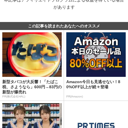
があります
この記事を読まれたあなたへのオススメ
新型タバコが大反響！「たばこ
Amazon今日も見逃せない！8
税、さようなら」600円→83円の
0%OFF以上が続々登場
新型が爆売れ
PR(株式会社HAL)
PR(Amazon)