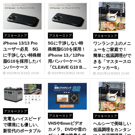
アスキーストア
アスキーストア
アスキーストア
iPhone 13/13 Pro
5Gに干渉しない特
ワンランク上のメニ
ユーザー必見 5G
殊樹脂G10を採用！
ューをご家庭で！
に干渉しない特殊樹
iPhone 13／12Pro
簡単に低温調理がで
脂G10を採用したバ
用バンパーケース
きる「マスタースロ
ンパーケース
「CLEAVE G10 Bu
ークッカーS」
mper for iPhone 1
2022年01月10日 10:00
2022年01月08日 18:00
2021年12月30日 12:00
3/13 Pro」
アスキーストア
アスキーストア
アスキーストア
充電もハイスピード
VHSや8mmビデオ
ヘルシーで美味しい
で環境にも優しい、
カメラ、DVDや昔の
低温調理をカンタン
新世代のポータブル