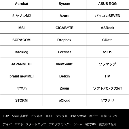
Acrobat
Sycom
ASUS ROG
キヤノンMJ
Azure
パソコンSEVEN
MSI
GIGABYTE
ASRock
SORACOM
Dropbox
CData
Backlog
Fortinet
ASUS
JAPANNEXT
ViewSonic
ソフマップ
brand new ME!
Belkin
HP
ヤマハ
Zoom
ソフトバンクのIoT
STORM
pCloud
ソフクリ
TOP
ASCII倶楽部
ビジネス
TECH
デジタル
iPhone/Mac
ホビー
自作PC
AV
アキバ
スマホ
スタートアップ
プログラミング+
ゲーム
格安SIM
倶楽部情報局