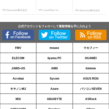
PR Skyrocket株式会社
PR LotusFlare Inc
PR Skyrocket株式会社
公式アカウントをフォローして最新情報を手に入れよう
FMV
mouse
マカフィー
ELECOM
iiyama PC
HUAWEI
JAWS-UG
AMD
kintone
Acrobat
Sycom
ASUS ROG
キヤノンMJ
Azure
パソコンSEVEN
MSI
GIGABYTE
ASRock