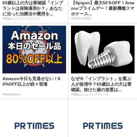
65歳以上の方は要確認「インプ
【Spigen】最大50％OFF！Ama
ラントは保険適用か？」あなた
zonプライムデー！最新機種スマ
に沿った治療法や費用を...
ホケース...
PR(あんしんインプラント)
2026年7月6日
Amazon今日も見逃せない！8
なぜ今「インプラント」を選ぶ
0%OFF以上が続々登場
人が急増中？65歳以上の方は要
確認。抜けた歯の放置は...
PR(Amazon)
PR(あんしんインプラント)