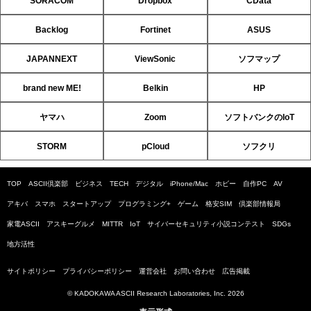
SORACOM
Dropbox
CData
Backlog
Fortinet
ASUS
JAPANNEXT
ViewSonic
ソフマップ
brand new ME!
Belkin
HP
ヤマハ
Zoom
ソフトバンクのIoT
STORM
pCloud
ソフクリ
TOP
ASCII倶楽部
ビジネス
TECH
デジタル
iPhone/Mac
ホビー
自作PC
AV
アキバ
スマホ
スタートアップ
プログラミング+
ゲーム
格安SIM
倶楽部情報局
家電ASCII
アスキーグルメ
MITTR
IoT
サイバーセキュリティ小説コンテスト
SDGs
地方活性
サイトポリシー
プライバシーポリシー
運営会社
お問い合わせ
広告掲載
© KADOKAWA ASCII Research Laboratories, Inc. 2026