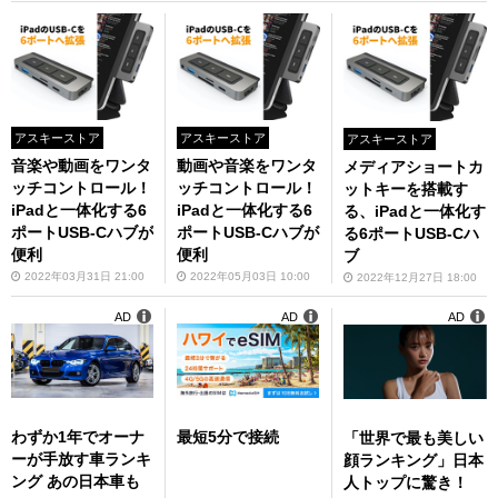
アスキーストア
アスキーストア
アスキーストア
音楽や動画をワンタ
動画や音楽をワンタ
メディアショートカ
ッチコントロール！
ッチコントロール！
ットキーを搭載す
iPadと一体化する6
iPadと一体化する6
る、iPadと一体化す
ポートUSB-Cハブが
ポートUSB-Cハブが
る6ポートUSB-Cハ
便利
便利
ブ
2022年03月31日 21:00
2022年05月03日 10:00
2022年12月27日 18:00
AD
AD
AD
わずか1年でオーナ
最短5分で接続
「世界で最も美しい
ーが手放す車ランキ
顔ランキング」日本
ング あの日本車も
人トップに驚き！