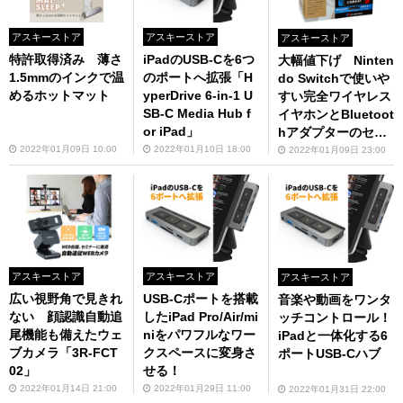
アスキーストア
アスキーストア
アスキーストア
特許取得済み 薄さ
iPadのUSB-Cを6つ
大幅値下げ Ninten
1.5mmのインクで温
のポートへ拡張「H
do Switchで使いや
めるホットマット
yperDrive 6-in-1 U
すい完全ワイヤレス
SB-C Media Hub f
イヤホンとBluetoot
or iPad」
hアダプターのセッ
ト
2022年01月09日 10:00
2022年01月10日 18:00
2022年01月09日 23:00
アスキーストア
アスキーストア
アスキーストア
広い視野角で見きれ
USB-Cポートを搭載
音楽や動画をワンタ
ない 顔認識自動追
したiPad Pro/Air/mi
ッチコントロール！
尾機能も備えたウェ
niをパワフルなワー
iPadと一体化する6
ブカメラ「3R-FCT
クスペースに変身さ
ポートUSB-Cハブ
02」
せる！
2022年01月14日 21:00
2022年01月29日 11:00
2022年01月31日 22:00