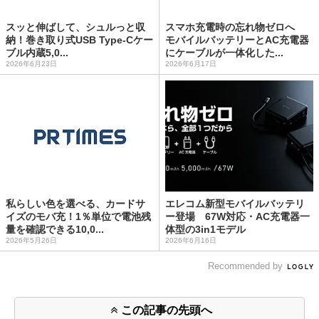
スッと伸ばして、シュルっと収
スマホ充電時の忘れ物ゼロへ
納！巻き取り式USB Type-Cケー
モバイルバッテリーとAC充電器
ブル内蔵5,0...
にケーブルが一体化した...
2026年6月23日
2026年6月17日
私らしい色を選べる、カードサ
エレコム新型モバイルバッテリ
イズのモバ充！1％単位で電池残
ー登場 67W対応・AC充電器一
量を確認できる10,0...
体型の3in1モデル
2026年5月26日
2026年6月16日
Recommended by
この記事の先頭へ