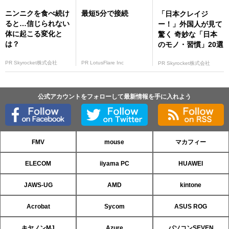
ニンニクを食べ続け
最短5分で接続
「日本クレイジ
ると…信じられない
ー！」外国人が見て
体に起こる変化と
驚く 奇妙な「日本
は？
のモノ・習慣」20選
PR Skyrocket株式会社
PR LotusFlare Inc
PR Skyrocket株式会社
公式アカウントをフォローして最新情報を手に入れよう
FMV
mouse
マカフィー
ELECOM
iiyama PC
HUAWEI
JAWS-UG
AMD
kintone
Acrobat
Sycom
ASUS ROG
キヤノンMJ
Azure
パソコンSEVEN