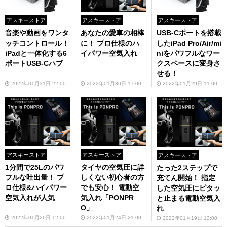
アスキーストア
アスキーストア
アスキーストア
音楽や動画をワンタ
あなたの愛車の相棒
USB-Cポートを搭載
ッチコントロール！
に！ プロ仕様のハ
したiPad Pro/Air/mi
iPadと一体化する6
イパワー空気入れ
niをパワフルなワー
ポートUSB-Cハブ
クスペースに変身さ
せる！
2022年01月31日 22:00
2022年01月30日 17:00
2022年01月29日 11:00
アスキーストア
アスキーストア
アスキーストア
1分間で25Lのパワ
タイヤの空気圧に詳
たった2ステップで
フルな吐出量！ プ
しくない初心者の方
充てん開始！ 指定
ロ仕様&ハイパワー
でも安心！ 電動空
した空気圧にピタッ
空気入れが人気
気入れ「PONPR
と止まる電動空気入
O」
れ
2022年01月26日 12:00
2022年01月24日 21:00
2022年01月19日 12:00