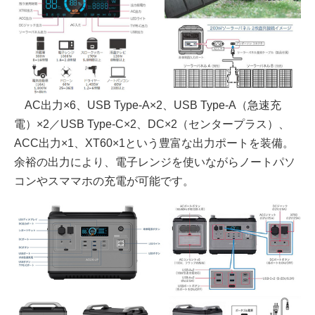
AC出力×6、USB Type-A×2、USB Type-A（急速充
電）×2／USB Type-C×2、DC×2（センタープラス）、
ACC出力×1、XT60×1という豊富な出力ポートを装備。
余裕の出力により、電子レンジを使いながらノートパソ
コンやスママホの充電が可能です。