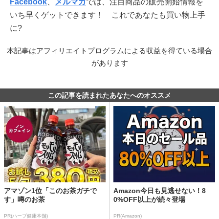
Facebook
、
メルマガ
では、注目商品の販売開始情報を
いち早くゲットできます！ これであなたも買い物上手
に?
本記事はアフィリエイトプログラムによる収益を得ている場合
があります
この記事を読まれたあなたへのオススメ
アマゾン1位「このお茶ガチで
Amazon今日も見逃せない！8
す」噂のお茶
0%OFF以上が続々登場
PR(ハーブ健康本舗)
PR(Amazon)