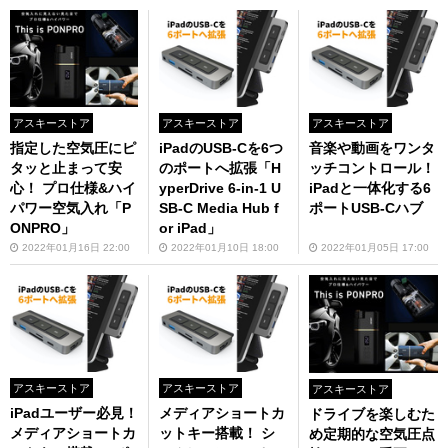
アスキーストア
アスキーストア
アスキーストア
指定した空気圧にピ
iPadのUSB-Cを6つ
音楽や動画をワンタ
タッと止まって安
のポートへ拡張「H
ッチコントロール！
心！ プロ仕様&ハイ
yperDrive 6-in-1 U
iPadと一体化する6
パワー空気入れ「P
SB-C Media Hub f
ポートUSB-Cハブ
ONPRO」
or iPad」
2022年01月16日 22:00
2022年01月10日 18:00
2022年01月05日 17:00
アスキーストア
アスキーストア
アスキーストア
iPadユーザー必見！
メディアショートカ
ドライブを楽しむた
メディアショートカ
ットキー搭載！ シ
め定期的な空気圧点