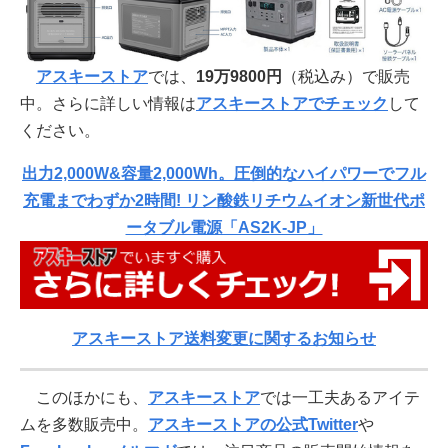
アスキーストア
では、
19万9800円
（税込み）で販売
中。さらに詳しい情報は
アスキーストアでチェック
して
ください。
出力2,000W&容量2,000Wh。圧倒的なハイパワーでフル
充電までわずか2時間! リン酸鉄リチウムイオン新世代ポ
ータブル電源「AS2K-JP」
アスキーストア送料変更に関するお知らせ
このほかにも、
アスキーストア
では一工夫あるアイテ
ムを多数販売中。
アスキーストアの公式Twitter
や