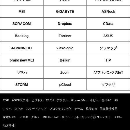
MSI
GIGABYTE
ASRock
SORACOM
Dropbox
CData
Backlog
Fortinet
ASUS
JAPANNEXT
ViewSonic
ソフマップ
brand new ME!
Belkin
HP
ヤマハ
Zoom
ソフトバンクのIoT
STORM
pCloud
ソフクリ
TOP
ASCII倶楽部
ビジネス
TECH
デジタル
iPhone/Mac
ホビー
自作PC
AV
アキバ
スマホ
スタートアップ
プログラミング+
ゲーム
格安SIM
倶楽部情報局
家電ASCII
アスキーグルメ
MITTR
IoT
サイバーセキュリティ小説コンテスト
SDGs
地方活性