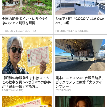
全国の絶景ポイントにサウナ付
シェア別荘「COCO VILLA Own
きのシェア別荘を展開
ers」3選
PR(COCO VILLA on GOETHE)
PR(COCO VILLA on GOETHE)
【昭和43年以前生まれはロト６
熊本にエアコン300台即日納品、
この数字を買うべき】6つの数字
ビックカメラに称賛「大ファイ
が「完全一致」する方...
ンプレー」
PR(株式会社MURA)
2026年7月30日