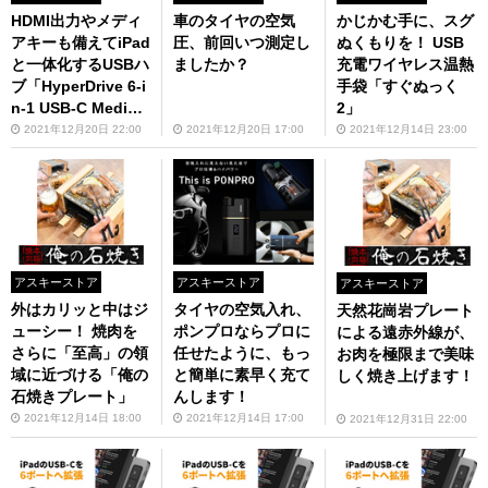
HDMI出力やメディ
車のタイヤの空気
かじかむ手に、スグ
アキーも備えてiPad
圧、前回いつ測定し
ぬくもりを！ USB
と一体化するUSBハ
ましたか？
充電ワイヤレス温熱
ブ「HyperDrive 6-i
手袋「すぐぬっく
n-1 USB-C Media
2」
Hub for iPad」
2021年12月20日 22:00
2021年12月20日 17:00
2021年12月14日 23:00
アスキーストア
アスキーストア
アスキーストア
外はカリッと中はジ
タイヤの空気入れ、
天然花崗岩プレート
ューシー！ 焼肉を
ポンプロならプロに
による遠赤外線が、
さらに「至高」の領
任せたように、もっ
お肉を極限まで美味
域に近づける「俺の
と簡単に素早く充て
しく焼き上げます！
石焼きプレート」
んします！
2021年12月14日 18:00
2021年12月14日 17:00
2021年12月31日 22:00