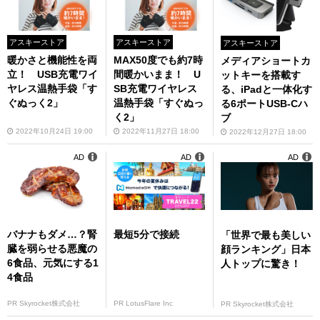
アスキーストア
アスキーストア
アスキーストア
暖かさと機能性を両
MAX50度でも約7時
メディアショートカ
立！ USB充電ワイ
間暖かいまま！ U
ットキーを搭載す
ヤレス温熱手袋「す
SB充電ワイヤレス
る、iPadと一体化す
ぐぬっく2」
温熱手袋「すぐぬっ
る6ポートUSB-Cハ
く2」
ブ
2022年10月24日 19:00
2022年11月27日 18:00
2022年12月27日 18:00
AD
AD
AD
バナナもダメ…？腎
最短5分で接続
「世界で最も美しい
臓を弱らせる悪魔の
顔ランキング」日本
6食品、元気にする1
人トップに驚き！
4食品
PR Skyrocket株式会社
PR LotusFlare Inc
PR Skyrocket株式会社