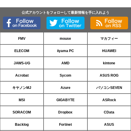
公式アカウントをフォローして最新情報を手に入れよう
FMV
mouse
マカフィー
ELECOM
iiyama PC
HUAWEI
JAWS-UG
AMD
kintone
Acrobat
Sycom
ASUS ROG
キヤノンMJ
Azure
パソコンSEVEN
MSI
GIGABYTE
ASRock
SORACOM
Dropbox
CData
Backlog
Fortinet
ASUS