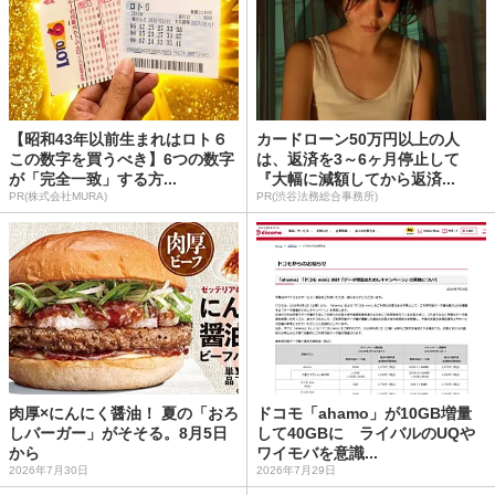
【昭和43年以前生まれはロト６
カードローン50万円以上の人
この数字を買うべき】6つの数字
は、返済を3～6ヶ月停止して
が「完全一致」する方...
『大幅に減額してから返済...
PR(株式会社MURA)
PR(渋谷法務総合事務所)
肉厚×にんにく醤油！ 夏の「おろ
ドコモ「ahamo」が10GB増量
しバーガー」がそそる。8月5日
して40GBに ライバルのUQや
から
ワイモバを意識...
2026年7月30日
2026年7月29日