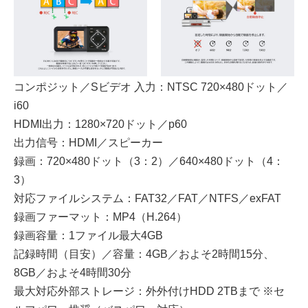
コンポジット／Sビデオ 入力：NTSC 720×480ドット／
i60
HDMI出力：1280×720ドット／p60
出力信号：HDMI／スピーカー
録画：720×480ドット（3：2）／640×480ドット（4：
3）
対応ファイルシステム：FAT32／FAT／NTFS／exFAT
録画ファーマット：MP4（H.264）
録画容量：1ファイル最大4GB
記録時間（目安）／容量：4GB／およそ2時間15分、
8GB／およそ4時間30分
最大対応外部ストレージ：外外付けHDD 2TBまで ※セ