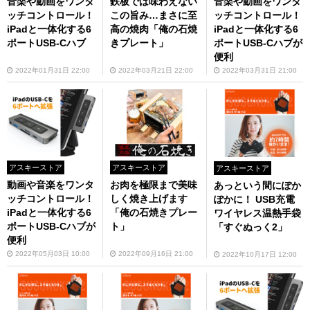
音楽や動画をワンタ
鉄板では味わえない
音楽や動画をワンタ
ッチコントロール！
この旨み…まさに至
ッチコントロール！
iPadと一体化する6
高の焼肉「俺の石焼
iPadと一体化する6
ポートUSB-Cハブ
きプレート」
ポートUSB-Cハブが
便利
2022年01月31日 22:00
2022年03月21日 22:00
2022年03月31日 21:00
アスキーストア
アスキーストア
アスキーストア
動画や音楽をワンタ
お肉を極限まで美味
あっという間にぽか
ッチコントロール！
しく焼き上げます
ぽかに！ USB充電
iPadと一体化する6
「俺の石焼きプレー
ワイヤレス温熱手袋
ポートUSB-Cハブが
ト」
「すぐぬっく2」
便利
2022年05月03日 10:00
2022年09月16日 21:00
2022年10月17日 12:00