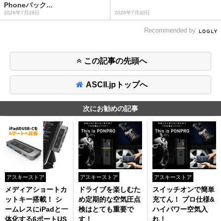
Phoneバック...
2026年7月28日
2026年7月30日
Recommended by
この記事の先頭へ
ASCII.jpトップへ
次にお勧めの記事
アスキーストア
アスキーストア
アスキーストア
メディアショートカ
ドライブを楽しむた
スイッチオンで簡単
ットキー搭載！ シ
め定期的な空気圧点
充てん！ プロ仕様&
ームレスにiPadと一
検はとても重要で
ハイパワー空気入
体化する6ポートUS
す！
れ！