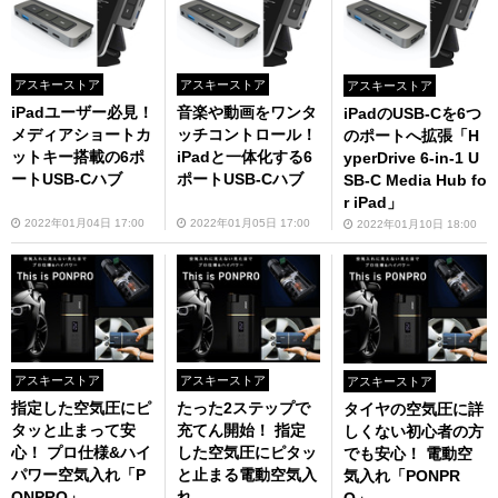
アスキーストア
アスキーストア
アスキーストア
iPadユーザー必見！
音楽や動画をワンタ
iPadのUSB-Cを6つ
メディアショートカ
ッチコントロール！
のポートへ拡張「H
ットキー搭載の6ポ
iPadと一体化する6
yperDrive 6-in-1 U
ートUSB-Cハブ
ポートUSB-Cハブ
SB-C Media Hub fo
r iPad」
2022年01月04日 17:00
2022年01月05日 17:00
2022年01月10日 18:00
アスキーストア
アスキーストア
アスキーストア
指定した空気圧にピ
たった2ステップで
タイヤの空気圧に詳
タッと止まって安
充てん開始！ 指定
しくない初心者の方
心！ プロ仕様&ハイ
した空気圧にピタッ
でも安心！ 電動空
パワー空気入れ「P
と止まる電動空気入
気入れ「PONPR
ONPRO」
れ
O」