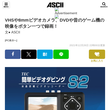
VHSや8mmビデオカメラ、DVDや昔のゲーム機の
映像をボタン一つで録画！
文● ASCII
[PC表示へ]
2021年12月26日 22時00分更新
お気に入り