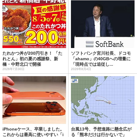
たれかつ丼が200円引き！ 「た
ソフトバンク宮川社長、ドコモ
れとん」初の夏の感謝祭、新
「ahamo」の40GBへの増量に
橋・中野北口で開催
「現時点では追従し...
2026年7月30日
2026年8月4日
iPhoneケース、卒業しました。
台風13号、予想進路に懸念広が
これからは最高に使いやすい「i
る「熊本だけは行かないで」