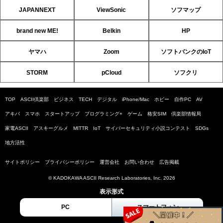
JAPANNEXT
ViewSonic
ソフマップ
brand new ME!
Belkin
HP
ヤマハ
Zoom
ソフトバンクのIoT
STORM
pCloud
ソフクリ
TOP
ASCII倶楽部
ビジネス
TECH
デジタル
iPhone/Mac
ホビー
自作PC
AV
アキバ
スマホ
スタートアップ
プログラミング+
ゲーム
格安SIM
倶楽部情報局
家電ASCII
アスキーグルメ
MITTR
IoT
サイバーセキュリティ小説コンテスト
SDGs
地方活性
サイトポリシー
プライバシーポリシー
運営会社
お問い合わせ
広告掲載
© KADOKAWA ASCII Research Laboratories, Inc. 2026
表示形式
PC
スマートフォン