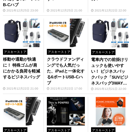
B-Cハブ
2021年12月25日 23:00
2021年12月25日 21:00
2021年12月22日 22:00
アスキーストア
アスキーストア
アスキーストア
移動や通勤が快適
クラウドファンディ
電車内での前掛けリ
に！ 特殊ゴムが肩
ングでも人気だっ
ュックも使いやす
にかかる負荷を軽減
た、iPadと一体化す
い！ ビジネスバッ
するビジネスバッグ
る6ポートUSB-Cハ
クパック「SUVビジ
ブ
ネスバッグ3WAY縦
型（SU-02）」
2021年12月22日 21:00
2021年12月22日 17:00
2021年12月21日 22:00
アスキーストア
アスキーストア
アスキーストア