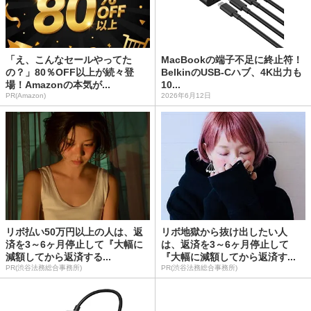
「え、こんなセールやってた
MacBookの端子不足に終止符！
の？」80％OFF以上が続々登
BelkinのUSB-Cハブ、4K出力も
場！Amazonの本気が...
10...
PR(Amazon)
2026年6月12日
リボ払い50万円以上の人は、返
リボ地獄から抜け出したい人
済を3～6ヶ月停止して『大幅に
は、返済を3～6ヶ月停止して
減額してから返済する...
『大幅に減額してから返済す...
PR(渋谷法務総合事務所)
PR(渋谷法務総合事務所)