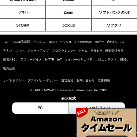
ヤマハ
Zoom
ソフトバンクのIoT
STORM
pCloud
ソフクリ
TOP
ASCII倶楽部
ビジネス
TECH
デジタル
iPhone/Mac
ホビー
自作PC
AV
アキバ
スマホ
スタートアップ
プログラミング+
ゲーム
格安SIM
倶楽部情報局
家電ASCII
アスキーグルメ
MITTR
IoT
サイバーセキュリティ小説コンテスト
SDGs
地方活性
サイトポリシー
プライバシーポリシー
運営会社
お問い合わせ
広告掲載
© KADOKAWA ASCII Research Laboratories, Inc. 2026
表示形式
PC
スマートフォン