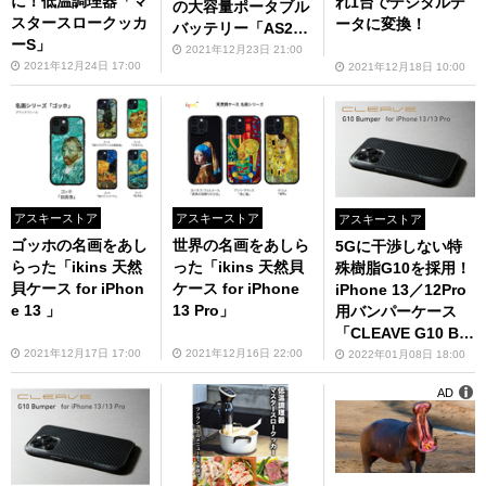
に！低温調理器「マ
れ1台でデジタルデ
の大容量ポータブル
スタースロークッカ
ータに変換！
バッテリー「AS2K-
ーS」
JP」
2021年12月23日 21:00
2021年12月24日 17:00
2021年12月18日 10:00
アスキーストア
アスキーストア
アスキーストア
ゴッホの名画をあし
世界の名画をあしら
5Gに干渉しない特
らった「ikins 天然
った「ikins 天然貝
殊樹脂G10を採用！
貝ケース for iPhon
ケース for iPhone
iPhone 13／12Pro
e 13 」
13 Pro」
用バンパーケース
「CLEAVE G10 Bu
mper for iPhone 1
2021年12月17日 17:00
2021年12月16日 22:00
2022年01月08日 18:00
3/13 Pro」
AD