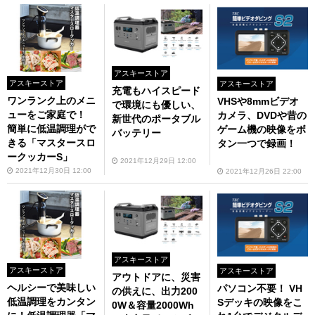
アスキーストア
アスキーストア
アスキーストア
充電もハイスピード
ワンランク上のメニ
VHSや8mmビデオ
で環境にも優しい、
ューをご家庭で！
カメラ、DVDや昔の
新世代のポータブル
簡単に低温調理がで
ゲーム機の映像をボ
バッテリー
きる「マスタースロ
タン一つで録画！
ークッカーS」
2021年12月29日 12:00
2021年12月30日 12:00
2021年12月26日 22:00
アスキーストア
アスキーストア
アスキーストア
アウトドアに、災害
ヘルシーで美味しい
パソコン不要！ VH
の供えに、出力200
低温調理をカンタン
Sデッキの映像をこ
0W＆容量2000Wh