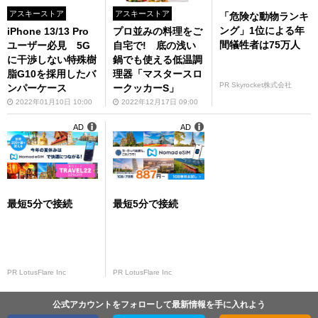
アスキーストア
アスキーストア
「危険な動物ランキ
ング」1位による年
iPhone 13/13 Pro
プロ並みの料理をご
間犠牲者は75万人
ユーザー必見 5G
自宅で! 底の浅い
に干渉しない特殊樹
鍋でも使える低温調
脂G10を採用したバ
理器「マスタースロ
PR Skyrocket株式会社
ンパーケース
ークッカーS」
2022年01月10日 10:00
2022年12月17日 09:00
AD
AD
最短5分で接続
最短5分で接続
PR LotusFlare Inc
PR LotusFlare Inc
公式アカウントをフォローして最新情報を手に入れよう