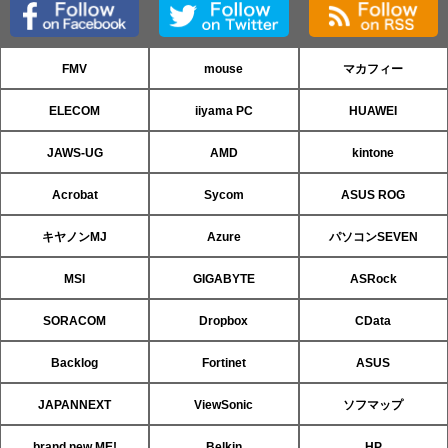
FMV
mouse
マカフィー
ELECOM
iiyama PC
HUAWEI
JAWS-UG
AMD
kintone
Acrobat
Sycom
ASUS ROG
キヤノンMJ
Azure
パソコンSEVEN
MSI
GIGABYTE
ASRock
SORACOM
Dropbox
CData
Backlog
Fortinet
ASUS
JAPANNEXT
ViewSonic
ソフマップ
brand new ME!
Belkin
HP