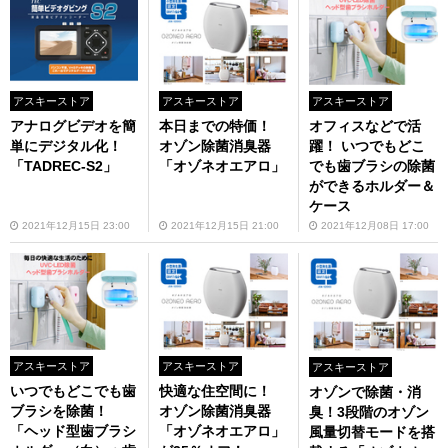
アスキーストア
アスキーストア
アスキーストア
アナログビデオを簡
本日までの特価！
オフィスなどで活
単にデジタル化！
オゾン除菌消臭器
躍！ いつでもどこ
「TADREC-S2」
「オゾネオエアロ」
でも歯ブラシの除菌
ができるホルダー＆
ケース
2021年12月15日 23:00
2021年12月15日 21:00
2021年12月08日 17:00
アスキーストア
アスキーストア
アスキーストア
いつでもどこでも歯
快適な住空間に！
オゾンで除菌・消
ブラシを除菌！
オゾン除菌消臭器
臭！3段階のオゾン
「ヘッド型歯ブラシ
「オゾネオエアロ」
風量切替モードを搭