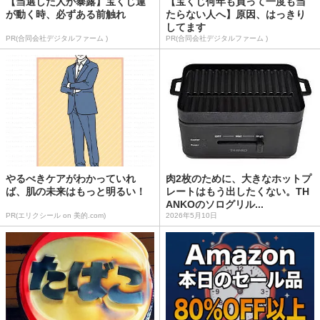
【当選した人が暴露】宝くじ運
【宝くじ何年も買って一度も当
が動く時、必ずある前触れ
たらない人へ】原因、はっきり
してます
PR(合同会社デジタルファーム )
PR(合同会社デジタルファーム )
やるべきケアがわかっていれ
肉2枚のために、大きなホットプ
ば、肌の未来はもっと明るい！
レートはもう出したくない。TH
ANKOのソログリル...
PR(エリクシール on 美的.com)
2026年5月10日