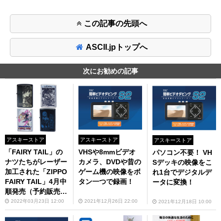
この記事の先頭へ
ASCII.jpトップへ
次にお勧めの記事
アスキーストア
アスキーストア
アスキーストア
「FAIRY TAIL」の
VHSや8mmビデオ
パソコン不要！ VH
ナツたちがレーザー
カメラ、DVDや昔の
Sデッキの映像をこ
加工された「ZIPPO
ゲーム機の映像をボ
れ1台でデジタルデ
FAIRY TAIL」4月中
タン一つで録画！
ータに変換！
順発売（予約販売
中）
2022年03月23日 12:00
2021年12月26日 22:00
2021年12月18日 10:00