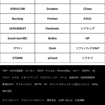
SORACOM
Dropbox
CData
Backlog
Fortinet
ASUS
JAPANNEXT
ViewSonic
ソフマップ
brand new ME!
Belkin
HP
ヤマハ
Zoom
ソフトバンクのIoT
STORM
pCloud
ソフクリ
TOP
ASCII倶楽部
ビジネス
TECH
デジタル
iPhone/Mac
ホビー
自作PC
AV
アキバ
スマホ
スタートアップ
プログラミング+
ゲーム
格安SIM
倶楽部情報局
家電ASCII
アスキーグルメ
MITTR
IoT
サイバーセキュリティ小説コンテスト
SDGs
地方活性
サイトポリシー
プライバシーポリシー
運営会社
お問い合わせ
広告掲載