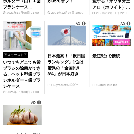
ホルダー（白）＋歯
が35％オフ！
載する「オゾネオエ
ブラシケース
アロ（ホワイト）」
（白）」
が35％オフ
2021年12月06日 21:00
2021年12月04日 10:00
2021年12月01日 22:00
AD
AD
アスキーストア
日本最高！「親日国
最短5分で接続
ランキング」1位は
いつでもどこでも歯
驚異の「全国民9
ブラシの除菌ができ
8%」が日本好き
る、ヘッド型歯ブラ
シホルダー＋歯ブラ
PR Skyrocket株式会社
PR LotusFlare Inc
シケース
2025年06月30日 21:00
AD