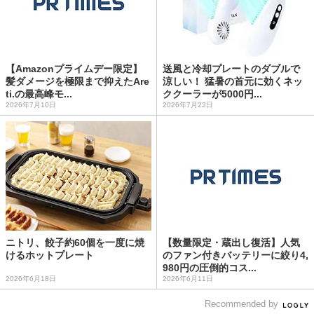
【Amazonプライムデー限定】
送風と冷却プレートのダブルで
髪ダメージを極限まで抑えたAre
涼しい！ 猛暑の首元に効くネッ
ti.の最高峰モ...
ククーラーが5000円...
2026年7月10日
2026年7月22日
ニトリ、餃子約60個を一度に焼
【数量限定・蔵出し復活】人気
けるホットプレート
のファン付きバッテリーに絞り4,
980円の圧倒的コス...
2026年6月18日
2026年6月11日
Recommended by