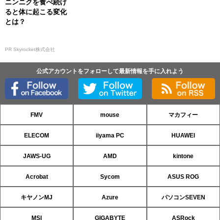
ニンニクを食べ続け
ると体に起こる変化
とは？
PR Skyrocket株式会社
公式アカウントをフォローして最新情報を手に入れよう
FMV
mouse
マカフィー
ELECOM
iiyama PC
HUAWEI
JAWS-UG
AMD
kintone
Acrobat
Sycom
ASUS ROG
キヤノンMJ
Azure
パソコンSEVEN
MSI
GIGABYTE
ASRock