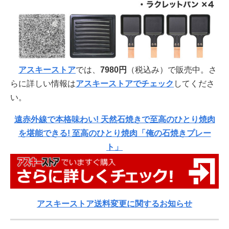
アスキーストア
では、
7980円
（税込み）で販売中。さ
らに詳しい情報は
アスキーストアでチェック
してくださ
い。
遠赤外線で本格味わい! 天然石焼きで至高のひとり焼肉
を堪能できる! 至高のひとり焼肉「俺の石焼きプレー
ト」
アスキーストア送料変更に関するお知らせ