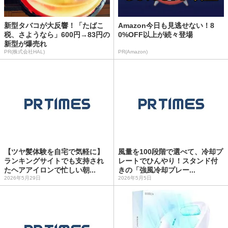
新型タバコが大反響！「たばこ
Amazon今日も見逃せない！8
税、さようなら」600円→83円の
0%OFF以上が続々登場
新型が爆売れ
PR(株式会社HAL)
PR(Amazon)
【ツヤ髪体験を自宅で気軽に】
風量を100段階で選べて、冷却プ
ランキングサイトでも支持され
レートでひんやり！スタンド付
たヘアアイロンで忙しい朝...
きの「強風冷却プレー...
2026年5月29日
2026年5月5日