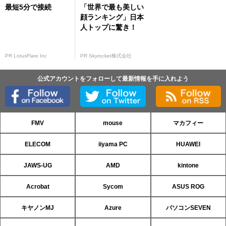
最短5分で接続
「世界で最も美しい
顔ランキング」日本
人トップに驚き！
PR LotusFlare Inc
PR Skyrocket株式会社
公式アカウントをフォローして最新情報を手に入れよう
FMV
mouse
マカフィー
ELECOM
iiyama PC
HUAWEI
JAWS-UG
AMD
kintone
Acrobat
Sycom
ASUS ROG
キヤノンMJ
Azure
パソコンSEVEN