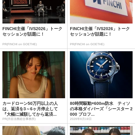
FINCHI主催「IVS2026」トーク
FINCHI主催「IVS2026」トーク
セッションが話題に！
セッションが話題に！
PR(FINCHI on GOETHE)
PR(FINCHI on GOETHE)
カードローン50万円以上の人
80時間駆動×600m防水 ティソ
は、返済を3～6ヶ月停止して
の本格ダイバーズ「シースター 2
『大幅に減額してから返済...
000 プロフ...
PR(渋谷法務総合事務所)
2026年6月19日