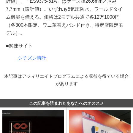
計値）、「ES9375-51A」はケース径26.6mm／厚み
7.7mm（設計値）。いずれも5気圧防⽔、ワールドタイ
ム機能を備える。価格は2モデル共通で各12万1000円
（各300本限定、ワニ⾰替えバンド付き、特定店限定モ
デル）。
■関連サイト
シチズン時計
本記事はアフィリエイトプログラムによる収益を得ている場合
があります
この記事を読まれたあなたへのオススメ