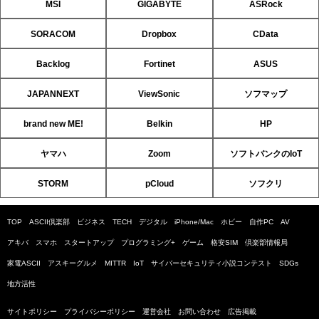
MSI
GIGABYTE
ASRock
SORACOM
Dropbox
CData
Backlog
Fortinet
ASUS
JAPANNEXT
ViewSonic
ソフマップ
brand new ME!
Belkin
HP
ヤマハ
Zoom
ソフトバンクのIoT
STORM
pCloud
ソフクリ
TOP
ASCII倶楽部
ビジネス
TECH
デジタル
iPhone/Mac
ホビー
自作PC
AV
アキバ
スマホ
スタートアップ
プログラミング+
ゲーム
格安SIM
倶楽部情報局
家電ASCII
アスキーグルメ
MITTR
IoT
サイバーセキュリティ小説コンテスト
SDGs
地方活性
サイトポリシー
プライバシーポリシー
運営会社
お問い合わせ
広告掲載