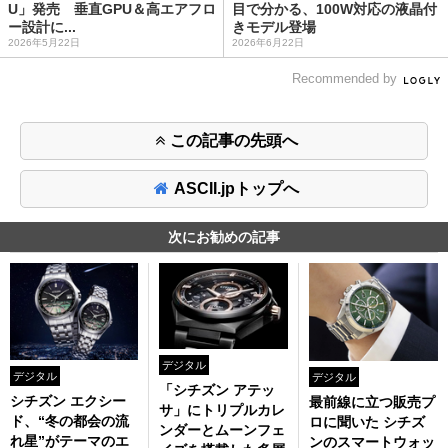
U」発売 垂直GPU＆高エアフロ
目で分かる、100W対応の液晶付
ー設計に...
きモデル登場
2026年5月22日
2026年6月22日
Recommended by
この記事の先頭へ
ASCII.jpトップへ
次にお勧めの記事
デジタル
デジタル
デジタル
「シチズン アテッ
シチズン エクシー
最前線に立つ販売プ
サ」にトリプルカレ
ド、“冬の都会の流
ロに聞いた シチズ
ンダーとムーンフェ
れ星”がテーマのエ
ンのスマートウォッ