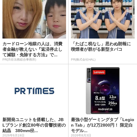
カードローン地獄の人は、消費
「たばこ税なし」思わぬ朗報に
者金融が教えない『返済停止し
喫煙者が群がる新型タバコ
て減額・免除する方法』で...
PR(渋谷法務総合事務所)
PR(株式会社HAL)
新開発ユニットを搭載した、JB
最強小型ゲーミングタブ「Legio
Lブランド創立80年の音響技術の
n Tab」が12万2800円！ 限定白
結晶 380mm径...
モデル...
2026年6月19日
2026年8月3日