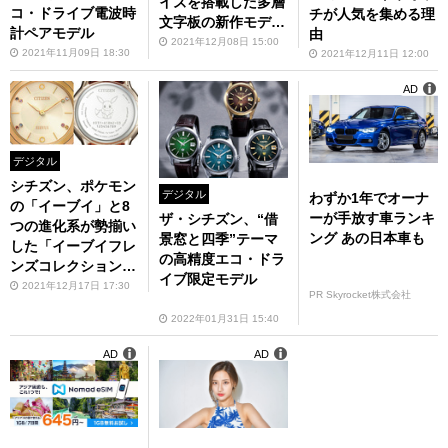
イズを搭載した多層
コ・ドライブ電波時
チが人気を集める理
文字板の新作モデル
計ペアモデル
由
が登場
2021年12月08日 15:00
2021年11月09日 18:30
2021年12月11日 12:00
AD
デジタル
シチズン、ポケモン
デジタル
わずか1年でオーナ
の「イーブイ」と8
ーが手放す車ランキ
ザ・シチズン、“借
つの進化系が勢揃い
ング あの日本車も
景窓と四季”テーマ
した「イーブイフレ
の高精度エコ・ドラ
ンズコレクション」
イブ限定モデル
9モデル
2021年12月17日 17:30
PR Skyrocket株式会社
2022年01月31日 15:40
AD
AD