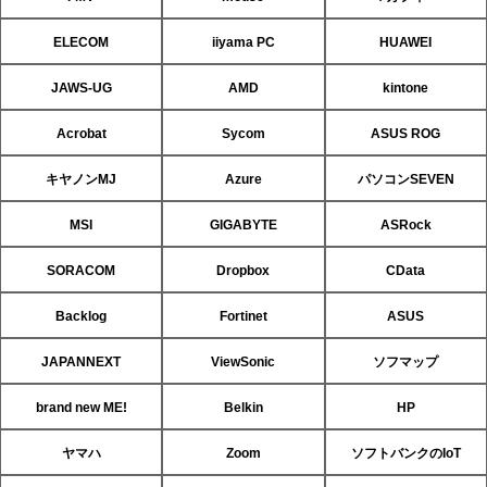
ELECOM
iiyama PC
HUAWEI
JAWS-UG
AMD
kintone
Acrobat
Sycom
ASUS ROG
キヤノンMJ
Azure
パソコンSEVEN
MSI
GIGABYTE
ASRock
SORACOM
Dropbox
CData
Backlog
Fortinet
ASUS
JAPANNEXT
ViewSonic
ソフマップ
brand new ME!
Belkin
HP
ヤマハ
Zoom
ソフトバンクのIoT