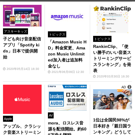
アスキーキッズ
トピックス
子ども向け音楽配信
トピックス
「Amazon Music H
アプリ「Spotify ki
RankinClip、「使
D」料金変更、Ama
ds」日本で提供開
い勝手のいい音楽ス
zon Music Unlimit
始
トリーミングサービ
ed加入者は追加料
スランキング」を発
金なし
2020年05月14日 16:30
表
2021年06月09日 12:30
2020年03月30日 16:30
AD
AV
Apple
1位は全国民98%が
mora、ロスレス音
日本好き「親日国ラ
アップル、クラシッ
源を配信開始。約60
ンキング」どうして
ク音楽ストリーミン
0万曲を随時