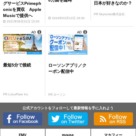
日本が好きなのか？
グサービスPrimeph
onicを買収 Apple
PR Skyrocket株式会社
Musicで提供へ
2024年03月12日 18:30
2021年08月31日 15:00
AD
AD
最短5分で接続
ローソンアプリ／ク
ーポン配信中
PR LotusFlare Inc
PR ローソン
公式アカウントをフォローして最新情報を手に入れよう
FMV
mouse
マカフィー