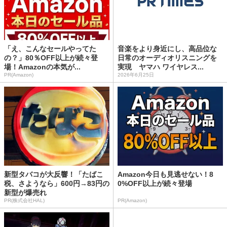
「え、こんなセールやってた
音楽をより身近にし、高品位な
の？」80％OFF以上が続々登
日常のオーディオリスニングを
場！Amazonの本気が...
実現 ヤマハ ワイヤレス...
PR(Amazon)
2026年6月25日
新型タバコが大反響！「たばこ
Amazon今日も見逃せない！8
税、さようなら」600円→83円の
0%OFF以上が続々登場
新型が爆売れ
PR(株式会社HAL)
PR(Amazon)