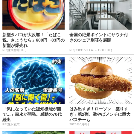
新型タバコが大反響！「たばこ
全国の絶景ポイントにサウナ付
税、さようなら」600円→83円の
きのシェア別荘を展開
新型が爆売れ
PR(株式会社HAL)
PR(COCO VILLA on GOETHE)
「気になっていた認知機能が菌
はみ出すぎ！ローソン「盛りす
で…」森永が開発。感動の70代
ぎ」第2弾、激やばメンチに巨大
続出
バスチーも
PR(森永乳業)
2026年6月8日