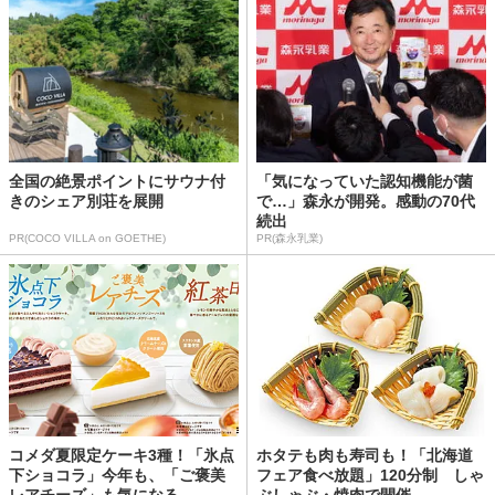
全国の絶景ポイントにサウナ付
「気になっていた認知機能が菌
きのシェア別荘を展開
で…」森永が開発。感動の70代
続出
PR(COCO VILLA on GOETHE)
PR(森永乳業)
コメダ夏限定ケーキ3種！「氷点
ホタテも肉も寿司も！「北海道
下ショコラ」今年も、「ご褒美
フェア食べ放題」120分制 しゃ
レアチーズ」も気になる
ぶしゃぶ・焼肉で開催