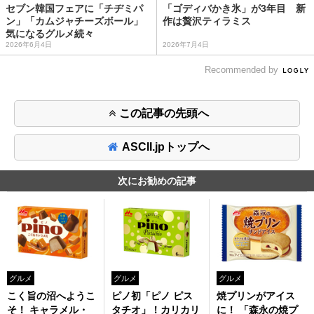
セブン韓国フェアに「チヂミパ
「ゴディバかき氷」が3年目 新
ン」「カムジャチーズボール」
作は贅沢ティラミス
気になるグルメ続々
2026年6月4日
2026年7月4日
Recommended by
この記事の先頭へ
ASCII.jpトップへ
次にお勧めの記事
グルメ
グルメ
グルメ
こく旨の沼へようこ
ピノ初「ピノ ピス
焼プリンがアイス
そ！ キャラメル・
タチオ」！カリカリ
に！ 「森永の焼プ