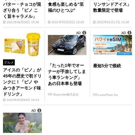
バター・チョコが混
食感も楽しめる“至
リンサンドアイス」
ざり合う「ピノ こ
福のひとつぶ”
数量限定で登場
く旨キャラメル」
2021年09月08日 15:30
2021年05月25日 15:45
2022年04月17日 15:30
AD
AD
グルメ
「たった1年でオー
最短5分で接続
アイスの「ピノ」が
ナーが手放してしま
45年の歴史で初ドリ
う車ランキング」
ンクに！「ピノ や
あの日本車も登場
みつきアーモンド味
ドリンク」
PR Skyrocket株式会社
PR LotusFlare Inc
2022年05月09日 16:15
AD