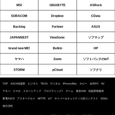
MSI
GIGABYTE
ASRock
SORACOM
Dropbox
CData
Backlog
Fortinet
ASUS
JAPANNEXT
ViewSonic
ソフマップ
brand new ME!
Belkin
HP
ヤマハ
Zoom
ソフトバンクのIoT
STORM
pCloud
ソフクリ
TOP
ASCII倶楽部
ビジネス
TECH
デジタル
iPhone/Mac
ホビー
自作PC
AV
アキバ
スマホ
スタートアップ
プログラミング+
ゲーム
格安SIM
倶楽部情報局
家電ASCII
アスキーグルメ
MITTR
IoT
サイバーセキュリティ小説コンテスト
SDGs
地方活性