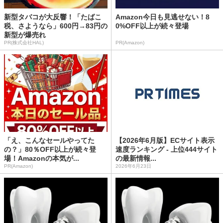
新型タバコが大反響！「たばこ
Amazon今日も見逃せない！8
税、さようなら」600円→83円の
0%OFF以上が続々登場
新型が爆売れ
PR(株式会社HAL)
PR(Amazon)
「え、こんなセールやってた
【2026年6月版】ECサイト表示
の？」80％OFF以上が続々登
速度ランキング - 上位444サイト
場！Amazonの本気が...
の最新情報...
PR(Amazon)
2026年6月23日