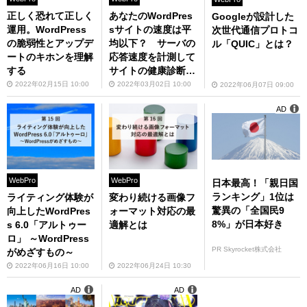
正しく恐れて正しく
あなたのWordPres
Googleが設計した
運用。WordPress
sサイトの速度は平
次世代通信プロトコ
の脆弱性とアップデ
均以下？ サーバの
ル「QUIC」とは？
ートのキホンを理解
応答速度を計測して
する
サイトの健康診断を
しよう
2022年02月15日 10:00
2022年03月02日 10:00
2022年06月07日 09:00
AD
WebPro
WebPro
日本最高！「親日国
ランキング」1位は
ライティング体験が
変わり続ける画像フ
驚異の「全国民9
向上したWordPres
ォーマット対応の最
8%」が日本好き
s 6.0「アルトゥー
適解とは
ロ」 ～WordPress
PR Skyrocket株式会社
がめざすもの～
2022年06月16日 10:00
2022年06月24日 10:30
AD
AD