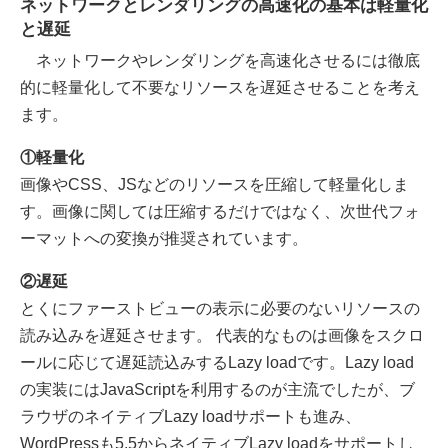
ネットワークとレンダリングの高速化の基本は軽量化
と遅延
ネットワークやレンダリングを高速化させるには徹底
的に軽量化して不要なリソースを遅延させることを考え
ます。
①軽量化
画像やCSS、JSなどのリソースを圧縮して軽量化しま
す。画像に関しては圧縮するだけではなく、次世代フォ
ーマットへの変換が推奨されています。
②遅延
とくにファーストビューの表示に必要のないリソースの
読み込みを遅延させます。 代表的なものは画像をスクロ
ールに応じて遅延読込みするLazy loadです。Lazy load
の実装にはJavaScriptを利用するのが主流でしたが、ブ
ラウザのネイティブLazy loadサポートも進み、
WordPressも5.5からネイティブLazy loadをサポートし