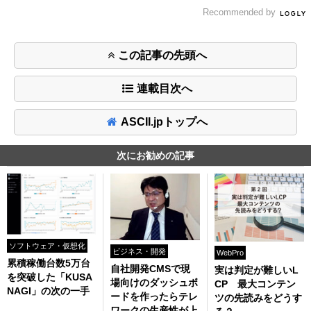
Recommended by
この記事の先頭へ
連載目次へ
ASCII.jpトップへ
次にお勧めの記事
ソフトウェア・仮想化
ビジネス・開発
WebPro
累積稼働台数5万台
自社開発CMSで現
実は判定が難しいL
を突破した「KUSA
場向けのダッシュボ
CP 最大コンテン
NAGI」の次の一手
ードを作ったらテレ
ツの先読みをどうす
ワークの生産性が上