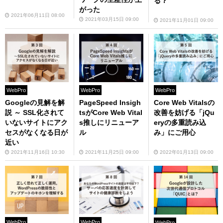
る？
がった
2021年06月11日 08:00
2021年03月15日 09:00
2021年11月01日 09:00
WebPro
WebPro
WebPro
Googleの見解を解
PageSpeed Insigh
Core Web Vitalsの
説 ～ SSL化されて
tsがCore Web Vital
改善を妨げる「jQu
いないサイトにアク
s推しにリニューア
eryの多重読み込
セスがなくなる日が
ル
み」にご用心
近い
2021年11月16日 10:30
2021年11月25日 09:00
2022年01月13日 09:00
WebPro
WebPro
WebPro