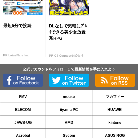
最短5分で接続
DLなしで気軽にﾌﾟﾚ
ｲできる美少女放置
系RPG
PR LotusFlare Inc
PR C4 Connect株式会社
公式アカウントをフォローして最新情報を手に入れよう
FMV
mouse
マカフィー
ELECOM
iiyama PC
HUAWEI
JAWS-UG
AMD
kintone
Acrobat
Sycom
ASUS ROG