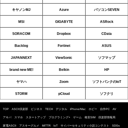
キヤノンMJ
Azure
パソコンSEVEN
MSI
GIGABYTE
ASRock
SORACOM
Dropbox
CData
Backlog
Fortinet
ASUS
JAPANNEXT
ViewSonic
ソフマップ
brand new ME!
Belkin
HP
ヤマハ
Zoom
ソフトバンクのIoT
STORM
pCloud
ソフクリ
TOP
ASCII倶楽部
ビジネス
TECH
デジタル
iPhone/Mac
ホビー
自作PC
AV
アキバ
スマホ
スタートアップ
プログラミング+
ゲーム
格安SIM
倶楽部情報局
家電ASCII
アスキーグルメ
MITTR
IoT
サイバーセキュリティ小説コンテスト
SDGs