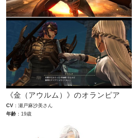
《金（アウルム）》のオランピア
CV
：瀬戸麻沙美さん
年齢
：19歳