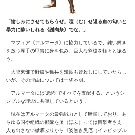
「愉しみにさせてもらうぜ。噎（む）せ返る血の匂いと
暴力に酔いしれる《謝肉祭》でな。」
マフィア《アルマータ》に協力しているで、鈍い輝き
を放つ厚手の甲冑に身を包み、巨大な斧槍を軽々と振る
う。
大陸東部で野盗や猟兵を幾度も皆殺しにしていたらし
いが、その理由については一切不明。
アルマータには“恐怖”ですべてを支配する、というシ
ンプルな理念に共鳴しているという 。
現在はアルマータの最強戦力として暗躍しており、あ
らゆる国や組織の部隊を屠（ほふ）っては目撃者さえ一
人も出さない徹底ぶりから《姿無き災厄（インビジブル