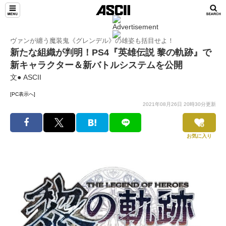
ヴァンが纏う魔装鬼《グレンデル》の雄姿も括目せよ！
新たな組織が判明！PS4『英雄伝説 黎の軌跡』で
新キャラクター＆新バトルシステムを公開
文● ASCII
[PC表示へ]
2021年08月26日 20時30分更新
お気に入り