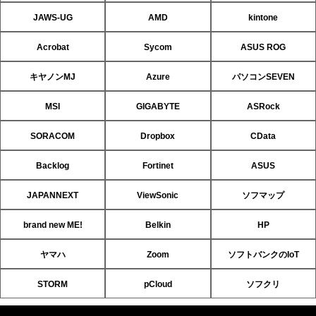
JAWS-UG
AMD
kintone
Acrobat
Sycom
ASUS ROG
キヤノンMJ
Azure
パソコンSEVEN
MSI
GIGABYTE
ASRock
SORACOM
Dropbox
CData
Backlog
Fortinet
ASUS
JAPANNEXT
ViewSonic
ソフマップ
brand new ME!
Belkin
HP
ヤマハ
Zoom
ソフトバンクのIoT
STORM
pCloud
ソフクリ