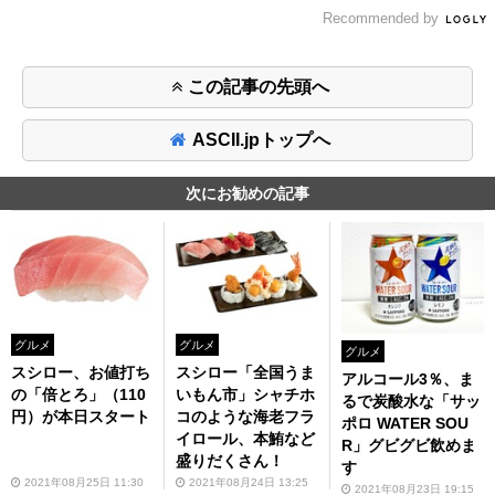
Recommended by
この記事の先頭へ
ASCII.jpトップへ
次にお勧めの記事
グルメ
グルメ
グルメ
スシロー「全国うま
スシロー、お値打ち
アルコール3％、ま
いもん市」シャチホ
の「倍とろ」（110
るで炭酸水な「サッ
コのような海老フラ
円）が本日スタート
ポロ WATER SOU
イロール、本鮪など
R」グビグビ飲めま
盛りだくさん！
す
2021年08月24日 13:25
2021年08月25日 11:30
2021年08月23日 19:15