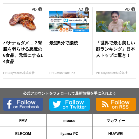
AD
AD
AD
バナナもダメ…？腎
最短5分で接続
「世界で最も美しい
臓を弱らせる悪魔の
顔ランキング」日本
6食品、元気にする1
人トップに驚き！
4食品
PR Skyrocket株式会社
PR LotusFlare Inc
PR Skyrocket株式会社
公式アカウントをフォローして最新情報を手に入れよう
FMV
mouse
マカフィー
ELECOM
iiyama PC
HUAWEI