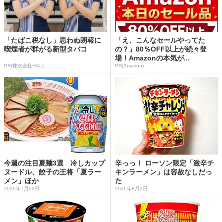
「たばこ税なし」思わぬ朗報に
「え、こんなセールやってた
喫煙者が群がる新型タバコ
の？」80％OFF以上が続々登
場！Amazonの本気が...
PR(株式会社HAL)
PR(Amazon)
今週の注目夏麺3選 冷しカップ
辛っっ！ ローソン限定「激辛チ
ヌードル、餃子の王将「夏ラー
キンラーメン」は容赦なしだっ
メン」ほか
た
2026年7月22日
2026年8月3日