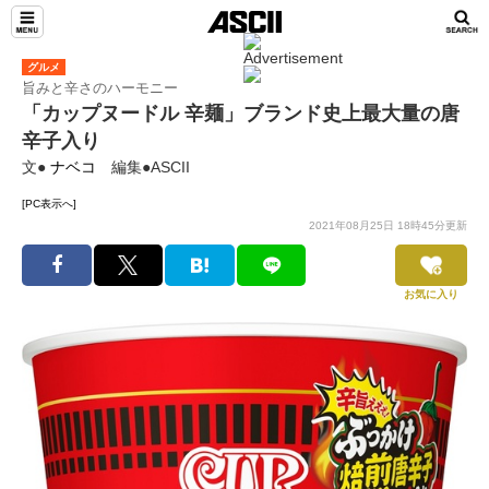
グルメ
旨みと辛さのハーモニー
「カップヌードル 辛麺」ブランド史上最大量の唐
辛子入り
文●
ナベコ
編集●ASCII
[PC表示へ]
2021年08月25日 18時45分更新
お気に入り