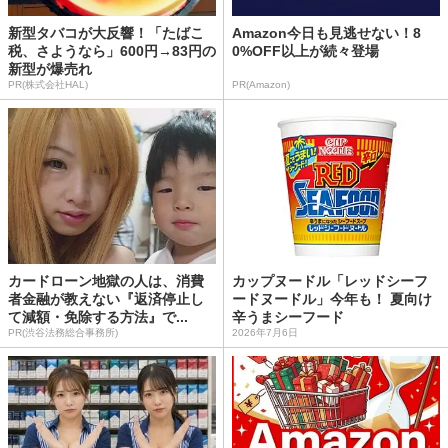
新型タバコが大反響！「たばこ
Amazon今日も見逃せない！8
税、さようなら」600円→83円の
0%OFF以上が続々登場
新型が爆売れ
PR(株式会社HAL)
PR(Amazon)
カードローン地獄の人は、消費
カップヌードル「レッドシーフ
者金融が教えない『返済停止し
ードヌードル」今年も！ 夏向け
て減額・免除する方法』で...
辛うまシーフード
PR(渋谷法務総合事務所)
2026年7月6日