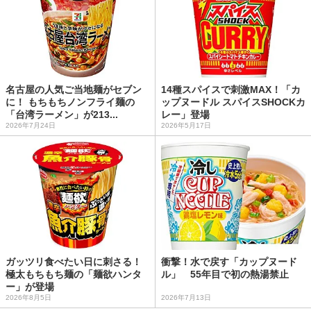
名古屋の人気ご当地麺がセブン
14種スパイスで刺激MAX！「カ
に！ もちもちノンフライ麺の
ップヌードル スパイスSHOCKカ
「台湾ラーメン」が213...
レー」登場
2026年7月24日
2026年5月17日
ガッツリ食べたい日に刺さる！
衝撃！水で戻す「カップヌード
極太もちもち麺の「麺欲ハンタ
ル」 55年目で初の熱湯禁止
ー」が登場
2026年8月5日
2026年7月13日