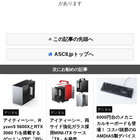
があります
この記事の先頭へ
ASCII.jpトップへ
次にお勧めの記事
デジタル
デジタル
デジタル
6000円台のメカニ
アイティーシー、R
アイティーシー、両
カルキーボードも登
yzen5 5600XとRTX
サイド強化ガラス採
場！ コスパ抜群のG
3060 Tiを搭載する
用MINI-ITX ケース
AMDIAS製デバイス
ゲーミングPC「PG-
「T8」を発売