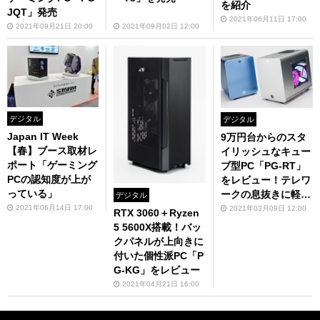
を紹介
JQT」発売
2021年06月11日 17:00
2021年09月21日 20:00
2021年09月02日 12:00
デジタル
デジタル
Japan IT Week
9万円台からのスタ
【春】ブース取材レ
イリッシュなキュー
ポート「ゲーミング
ブ型PC「PG-RT」
PCの認知度が上が
をレビュー！テレワ
っている」
ークの息抜きに軽い
デジタル
PCゲームも楽しめ
2021年06月14日 17:00
2021年03月09日 12:00
RTX 3060＋Ryzen
る
5 5600X搭載！バッ
クパネルが上向きに
付いた個性派PC「P
G-KG」をレビュー
2021年04月21日 16:00