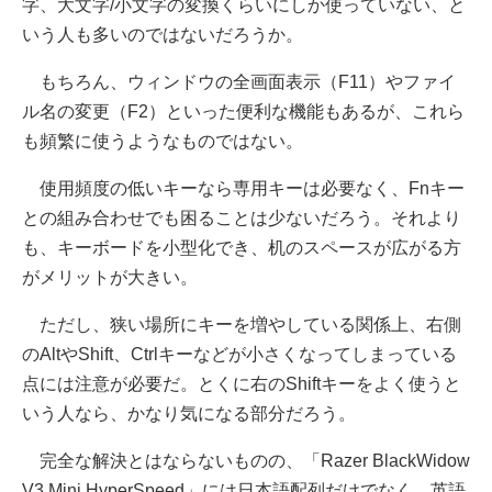
字、大文字/小文字の変換くらいにしか使っていない、と
いう人も多いのではないだろうか。
もちろん、ウィンドウの全画面表示（F11）やファイ
ル名の変更（F2）といった便利な機能もあるが、これら
も頻繁に使うようなものではない。
使用頻度の低いキーなら専用キーは必要なく、Fnキー
との組み合わせでも困ることは少ないだろう。それより
も、キーボードを小型化でき、机のスペースが広がる方
がメリットが大きい。
ただし、狭い場所にキーを増やしている関係上、右側
のAltやShift、Ctrlキーなどが小さくなってしまっている
点には注意が必要だ。とくに右のShiftキーをよく使うと
いう人なら、かなり気になる部分だろう。
完全な解決とはならないものの、「Razer BlackWidow
V3 Mini HyperSpeed」には日本語配列だけでなく、英語