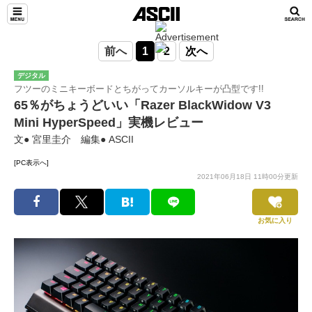
前へ
1
2
次へ
デジタル
フツーのミニキーボードとちがってカーソルキーが凸型です!!
65％がちょうどいい「Razer BlackWidow V3
Mini HyperSpeed」実機レビュー
文● 宮里圭介 編集● ASCII
[PC表示へ]
2021年06月18日 11時00分更新
お気に入り