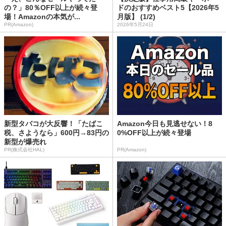
の？」80％OFF以上が続々登
ドのおすすめベスト5【2026年5
場！Amazonの本気が...
月版】 (1/2)
PR(Amazon)
2026年5月24日
新型タバコが大反響！「たばこ
Amazon今日も見逃せない！8
税、さようなら」600円→83円の
0%OFF以上が続々登場
新型が爆売れ
PR(株式会社HAL)
PR(Amazon)