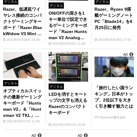
デジタル
デジタル
デジタル
Razer、Ryzen 9搭
Razer、低遅延ワイ
ON/OFFの深さを1
載ゲーミングノート
ヤレス接続のコンパ
キー単位で設定でき
PC「Blade14」を6
クトゲーミングキー
るゲーミングキーボ
月25日に発売
ボード「Razer Blac
ード「Razer Hunts
kWidow V3 Mini H
man V2 Analog」
yperSpeed」
2021年06月18日 17:00
2021年05月26日 14:30
レビュー
2021年03月18日 11:30
AD
デジタル
デジタル
「旅行したい国ラン
オプティカルスイッ
キング」日本がトッ
LEDを消すとキート
チの最新ゲーミング
プ、2位以下を大き
ップの文字も消える
キーボード「Hunts
く引き離す魅力とは
Razerのコンパクト
man V2」＆「Hunt
キーボード
sman V2 TKL」実
PR Skyrocket株式会社
機レビュー
2021年09月27日 11:00
2021年10月01日 13:00
AD
AD