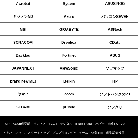
Acrobat
Sycom
ASUS ROG
キヤノンMJ
Azure
パソコンSEVEN
MSI
GIGABYTE
ASRock
SORACOM
Dropbox
CData
Backlog
Fortinet
ASUS
JAPANNEXT
ViewSonic
ソフマップ
brand new ME!
Belkin
HP
ヤマハ
Zoom
ソフトバンクのIoT
STORM
pCloud
ソフクリ
TOP
ASCII倶楽部
ビジネス
TECH
デジタル
iPhone/Mac
ホビー
自作PC
AV
アキバ
スマホ
スタートアップ
プログラミング+
ゲーム
格安SIM
倶楽部情報局