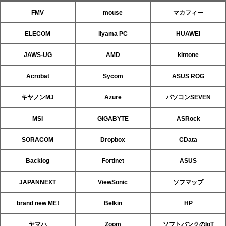
FMV
mouse
マカフィー
ELECOM
iiyama PC
HUAWEI
JAWS-UG
AMD
kintone
Acrobat
Sycom
ASUS ROG
キヤノンMJ
Azure
パソコンSEVEN
MSI
GIGABYTE
ASRock
SORACOM
Dropbox
CData
Backlog
Fortinet
ASUS
JAPANNEXT
ViewSonic
ソフマップ
brand new ME!
Belkin
HP
ヤマハ
Zoom
ソフトバンクのIoT