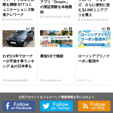
アプリ「Dropin」
暇を満喫 NTTコミ
ズ、さらに便利に使
の実証実験を本格開
ュニケーションズ推
えるLINEミニアプ
始
進テレワーク
リを導入
2020年02月10日 18:18
2019年09月04日 06:00
2023年04月25日 18:15
AD
AD
AD
わずか1年でオーナ
最短5分で接続
ローソンアプリ／ク
ーが手放す車ランキ
ーポン配信中
ング あの日本車も
PR Skyrocket株式会社
PR LotusFlare Inc
PR ローソン
公式アカウントをフォローして最新情報を手に入れよう