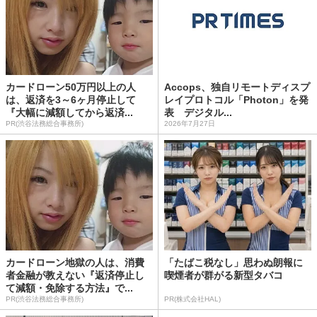
カードローン50万円以上の人
Accops、独自リモートディスプ
は、返済を3～6ヶ月停止して
レイプロトコル「Photon」を発
『大幅に減額してから返済...
表 デジタル...
PR(渋谷法務総合事務所)
2026年7月27日
カードローン地獄の人は、消費
「たばこ税なし」思わぬ朗報に
者金融が教えない『返済停止し
喫煙者が群がる新型タバコ
て減額・免除する方法』で...
PR(渋谷法務総合事務所)
PR(株式会社HAL)