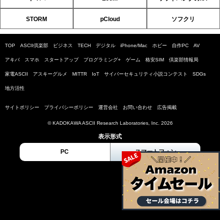
STORM
pCloud
ソフクリ
TOP
ASCII倶楽部
ビジネス
TECH
デジタル
iPhone/Mac
ホビー
自作PC
AV
アキバ
スマホ
スタートアップ
プログラミング+
ゲーム
格安SIM
倶楽部情報局
家電ASCII
アスキーグルメ
MITTR
IoT
サイバーセキュリティ小説コンテスト
SDGs
地方活性
サイトポリシー
プライバシーポリシー
運営会社
お問い合わせ
広告掲載
© KADOKAWA ASCII Research Laboratories, Inc. 2026
表示形式
PC
スマートフォン