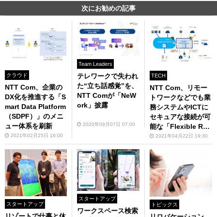
次にお勧めの記事
Team Leaders
テレワークで失われ
クラウド
TECH
た“立ち話感覚”を、
NTT Com、企業の
NTT Com、リモー
NTT Comが「NeW
DX化を推進する「S
トワークなどでも業
ork」披露
mart Data Platform
務システムやICTに
（SDPF）」のメニ
セキュアな接続が可
2020年09月07日 07:00
ュー体系を刷新
能な「Flexible Re
mote Access」
2021年02月25日 16:00
2021年04月22日 19:30
スタートアップ
スタートアップ
トピックス
ワークスペース検索
リゾートで仕事と休
リロバケーション