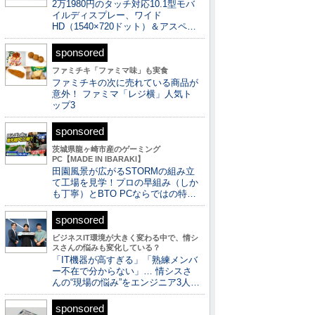
2万1980円のタッチ対応10.1型モバ
イルディスプレー、ワイド
HD（1540×720ドット）＆アスペ…
sponsored
ファミチキ「ファミマ味」も実食
ファミチキの次に売れている商品が
意外！ ファミマ「レジ横」人気ト
ップ3
sponsored
茨城県龍ヶ崎市産のゲーミング
PC【MADE IN IBARAKI】
田園風景が広がるSTORMの組み立
て工場を見学！プロの早組み（しか
も丁寧）とBTO PCならではの特…
sponsored
ビジネスIT環境が大きく変わる中で、情シ
スさんの悩みも変化している？
「IT機器が高すぎる」「熟練メンバ
ー不在で分からない」… 情シスさ
んの“現場の悩み”をエンジニア3人…
sponsored