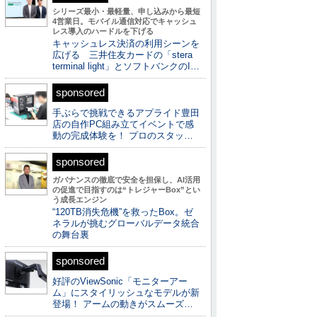
シリーズ最小・最軽量、申し込みから最短
4営業日。モバイル通信対応でキャッシュ
レス導入のハードルを下げる
キャッシュレス決済の利用シーンを
広げる 三井住友カードの「stera
terminal light」とソフトバンクのI…
sponsored
手ぶらで挑戦できるアプライド豊田
店の自作PC組み立てイベントで感
動の完成体験を！ プロのスタッ…
sponsored
ガバナンスの徹底で安全を担保し、AI活用
の促進で目指すのは“トレジャーBox”とい
う成長エンジン
“120TB消失危機”を救ったBox。ゼ
ネラルが挑むグローバルデータ統合
の舞台裏
sponsored
好評のViewSonic「モニターアー
ム」にスタイリッシュなモデルが新
登場！ アームの動きがスムーズ…