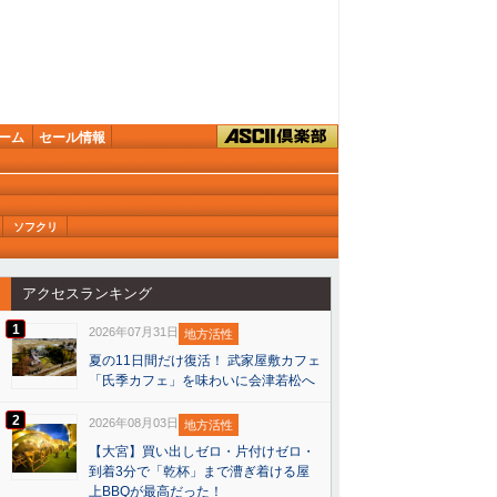
ーム
セール情報
ソフクリ
アクセスランキング
1
2026年07月31日
地方活性
夏の11日間だけ復活！ 武家屋敷カフェ
「氏季カフェ」を味わいに会津若松へ
2
2026年08月03日
地方活性
【大宮】買い出しゼロ・片付けゼロ・
到着3分で「乾杯」まで漕ぎ着ける屋
上BBQが最高だった！