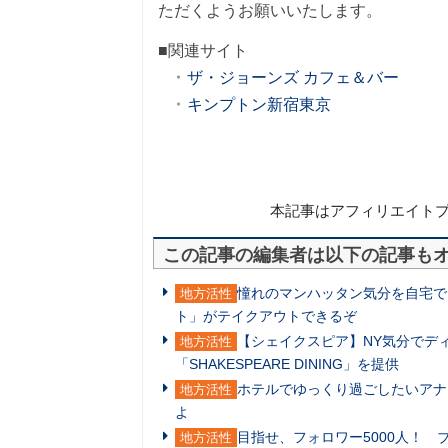
ただくようお願いいたします。
■関連サイト
ザ・ジョーンズ カフェ＆バー
キンプトン新宿東京
本記事はアフィリエイト
この記事の編集者は以下の記事も
憧れのマンハッタン気分を自宅で
地方活性
ト」がテイクアウトできるぞ
【シェイクスピア】NY気分でデ
地方活性
「SHAKESPEARE DINING」を提供
ホテルでゆっくり過ごしたいアナ
地方活性
よ
目指せ、フォロワー5000人！
地方活性