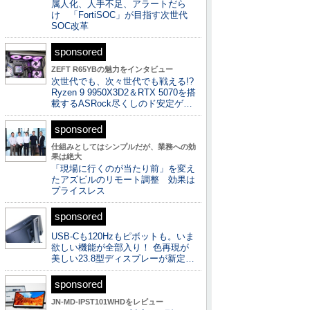
属人化、人手不足、アラートだら
け 「FortiSOC」が目指す次世代
SOC改革
sponsored
ZEFT R65YBの魅力をインタビュー
次世代でも、次々世代でも戦える!?
Ryzen 9 9950X3D2＆RTX 5070を搭
載するASRock尽くしのド安定ゲ…
sponsored
仕組みとしてはシンプルだが、業務への効
果は絶大
「現場に行くのが当たり前」を変え
たアズビルのリモート調整 効果は
プライスレス
sponsored
USB-Cも120Hzもピボットも。いま
欲しい機能が全部入り！ 色再現が
美しい23.8型ディスプレーが新定…
sponsored
JN-MD-IPST101WHDをレビュー