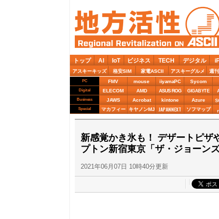
トップ
AI
IoT
ビジネス
TECH
デジタル
i
アスキーキッズ
格安SIM
家電ASCII
アスキーグルメ
週刊
PC
FMV
mouse
iiyamaPC
Sycom
Digital
ELECOM
AMD
ASUS ROG
GIGABYTE
Business
JAWS
Acrobat
kintone
Azure
S
JAPANNEXT
Special
マカフィー
キヤノンMJ
ソフマップ
新感覚かき氷も！ デザートピザ
プトン新宿東京「ザ・ジョーンズ
2021年06月07日 10時40分更新