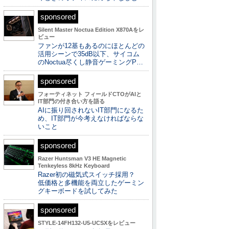
sponsored
Silent Master Noctua Edition X870Aをレ
ビュー
ファンが12基もあるのにほとんどの
活用シーンで35dB以下、サイコム
のNoctua尽くし静音ゲーミングP…
sponsored
フォーティネット フィールドCTOがAIと
IT部門の付き合い方を語る
AIに振り回されないIT部門になるた
め、IT部門が今考えなければならな
いこと
sponsored
Razer Huntsman V3 HE Magnetic
Tenkeyless 8kHz Keyboard
Razer初の磁気式スイッチ採用？
低価格と多機能を両立したゲーミン
グキーボードを試してみた
sponsored
STYLE-14FH132-U5-UCSXをレビュー