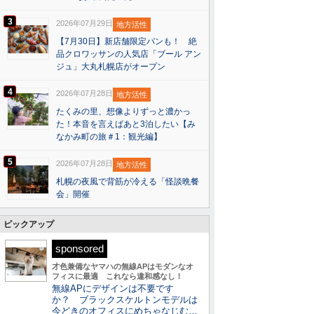
3
2026年07月29日
地方活性
【7月30日】新店舗限定パンも！ 絶
品クロワッサンの人気店「ブール アン
ジュ」大丸札幌店がオープン
4
2026年07月28日
地方活性
たくみの里、想像よりずっと濃かっ
た！本音を言えばあと3泊したい【み
なかみ町の旅＃1：観光編】
5
2026年07月28日
地方活性
札幌の夜風で背筋が冷える「怪談晩餐
会」開催
ピックアップ
sponsored
才色兼備なヤマハの無線APはモダンなオ
フィスに最適 これなら違和感なし！
無線APにデザインは不要です
か？ ブラックスケルトンモデルは
今どきのオフィスにめちゃなじむ…