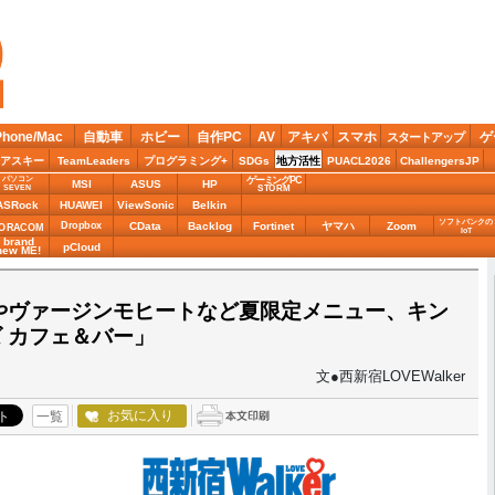
Phone/Mac
自動車
ホビー
自作PC
AV
アキバ
スマホ
ゲ
スタートアップ
アスキー
TeamLeaders
プログラミング+
SDGs
地方活性
PUACL2026
ChallengersJP
パソコン
ゲーミングPC
MSI
ASUS
HP
STORM
SEVEN
ASRock
HUAWEI
ViewSonic
Belkin
ソフトバンクの
Dropbox
CData
Backlog
Fortinet
ヤマハ
Zoom
ORACOM
IoT
brand
pCloud
new ME!
やヴァージンモヒートなど夏限定メニュー、キン
 カフェ＆バー」
文●西新宿LOVEWalker
お気に入り
一覧