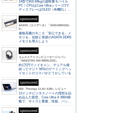
14型で約0.84kgの超軽量モバイル
PC！CPUはCore Ultraシリーズ3で
ディスプレーはOLED（有機EL）…
sponsored
ADATA（エイデータ）「AD5U480016G-
D」
価格高騰の今こそ「安心できる」メ
モリを。信頼と実績のADATA DDR5
メモリを導入しよう
sponsored
エムエスアイコンピュータージャパン
「MAESTRO 500 WIRELESS」
約1万円でノイキャン、デュアル接
続ってマジ？ MSIのゲーミングヘッ
ドセットのコスパがどうかしている
sponsored
MSI「Prestige 13 AI+ A3M」レビュー
13インチビジネスノートの理想を詰
め込んだ新型、Core Ultra 9 386H搭
載で、サイズと重量、性能、バッ…
sponsored