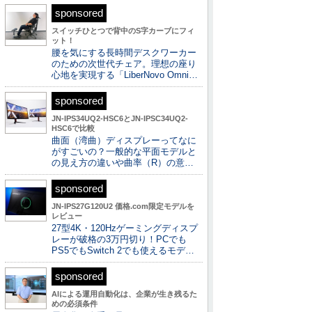
sponsored
スイッチひとつで背中のS字カーブにフィ
ット！
腰を気にする長時間デスクワーカー
のための次世代チェア。理想の座り
心地を実現する「LiberNovo Omni…
sponsored
JN-IPS34UQ2-HSC6とJN-IPSC34UQ2-
HSC6で比較
曲面（湾曲）ディスプレーってなに
がすごいの？一般的な平面モデルと
の見え方の違いや曲率（R）の意…
sponsored
JN-IPS27G120U2 価格.com限定モデルを
レビュー
27型4K・120Hzゲーミングディスプ
レーが破格の3万円切り！PCでも
PS5でもSwitch 2でも使えるモデ…
sponsored
AIによる運用自動化は、企業が生き残るた
めの必須条件