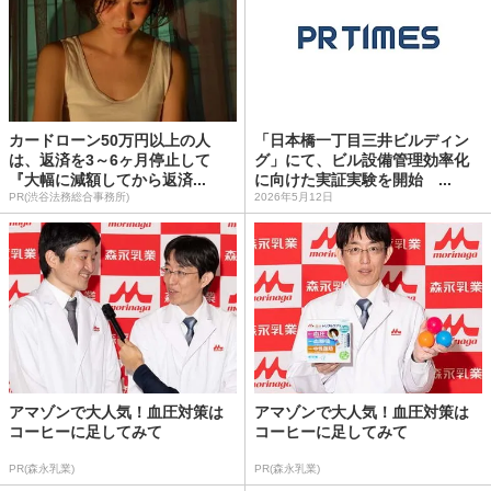
カードローン50万円以上の人
「日本橋一丁目三井ビルディン
は、返済を3～6ヶ月停止して
グ」にて、ビル設備管理効率化
『大幅に減額してから返済...
に向けた実証実験を開始 ...
PR(渋谷法務総合事務所)
2026年5月12日
アマゾンで大人気！血圧対策は
アマゾンで大人気！血圧対策は
コーヒーに足してみて
コーヒーに足してみて
PR(森永乳業)
PR(森永乳業)