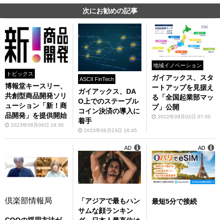
次にお勧めの記事
地域イノベーション
トピックス
ガイアックス、スタ
ASCII FinTech
博報堂キースリー、
ートアップを見据え
ガイアックス、DA
共創型商品開発ソリ
る「全国起業部マッ
O上でのステーブル
ューション「新！商
プ」公開
コイン決済の導入に
品開発」を提供開始
2022年09月02日 07:00
着手
2023年08月09日 16:30
2023年06月23日 16:45
AD
AD
倶楽部情報局
「アジアで最もハン
最短5分で接続
サムな顔ランキン
COOの採用方法が