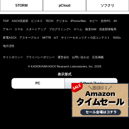
STORM
pCloud
ソフクリ
TOP
ASCII倶楽部
ビジネス
TECH
デジタル
iPhone/Mac
ホビー
自作PC
AV
アキバ
スマホ
スタートアップ
プログラミング+
ゲーム
格安SIM
倶楽部情報局
家電ASCII
アスキーグルメ
MITTR
IoT
サイバーセキュリティ小説コンテスト
SDGs
地方活性
サイトポリシー
プライバシーポリシー
運営会社
お問い合わせ
広告掲載
© KADOKAWA ASCII Research Laboratories, Inc. 2026
表示形式
PC
スマートフォン