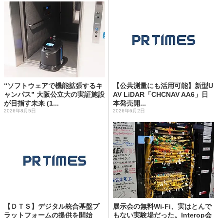
“ソフトウェアで機能拡張するキ
【公共測量にも活用可能】新型U
ャンパス” 大阪公立大の実証施設
AV LiDAR「CHCNAV AA6」日
が目指す未来 (1...
本発売開...
2026年8月5日
2026年6月2日
【ＤＴＳ】デジタル統合基盤プ
展示会の無料Wi-Fi、実はとんで
ラットフォームの提供を開始
もない実験場だった。Interop会