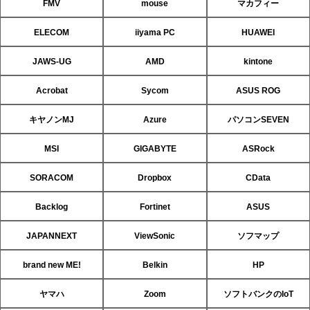
FMV
mouse
マカフィー
ELECOM
iiyama PC
HUAWEI
JAWS-UG
AMD
kintone
Acrobat
Sycom
ASUS ROG
キヤノンMJ
Azure
パソコンSEVEN
MSI
GIGABYTE
ASRock
SORACOM
Dropbox
CData
Backlog
Fortinet
ASUS
JAPANNEXT
ViewSonic
ソフマップ
brand new ME!
Belkin
HP
ヤマハ
Zoom
ソフトバンクのIoT