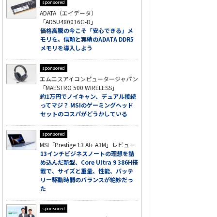
sponsored
ADATA（エイデータ）
「AD5U480016G-D」
価格高騰の今こそ「安心できる」メ
モリを。信頼と実績のADATA DDR5
メモリを導入しよう
sponsored
エムエスアイコンピュータージャパン
「MAESTRO 500 WIRELESS」
約1万円でノイキャン、デュアル接続
ってマジ？ MSIのゲーミングヘッド
セットのコスパがどうかしている
sponsored
MSI「Prestige 13 AI+ A3M」レビュー
13インチビジネスノートの理想を詰
め込んだ新型、Core Ultra 9 386H搭
載で、サイズと重量、性能、バッテ
リー駆動時間のバランスが絶妙だっ
た
sponsored