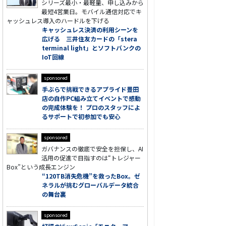
シリーズ最小・最軽量、申し込みから
最短4営業日。モバイル通信対応でキ
ャッシュレス導入のハードルを下げる
キャッシュレス決済の利用シーンを
広げる 三井住友カードの「stera
terminal light」とソフトバンクの
IoT回線
sponsored
手ぶらで挑戦できるアプライド豊田
店の自作PC組み立てイベントで感動
の完成体験を！ プロのスタッフによ
るサポートで初参加でも安心
sponsored
ガバナンスの徹底で安全を担保し、AI
活用の促進で目指すのは“トレジャー
Box”という成長エンジン
“120TB消失危機”を救ったBox。ゼ
ネラルが挑むグローバルデータ統合
の舞台裏
sponsored