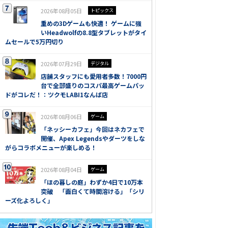
2026年08月05日
トピックス
重めの3Dゲームも快適！ ゲームに強
いHeadwolfの8.8型タブレットがタイ
ムセールで5万円切り
2026年07月29日
デジタル
店舗スタッフにも愛用者多数！7000円
台で全部盛りのコスパ最高ゲームパッ
ドがコレだ！：ツクモLABI1なんば店
2026年08月06日
ゲーム
「ネッシーカフェ」今回はネカフェで
開催、Apex Legendsやダーツをしな
がらコラボメニューが楽しめる！
2026年08月04日
ゲーム
「ほの暮しの庭」わずか4日で10万本
突破 「面白くて時間溶ける」「シリ
ーズ化よろしく」