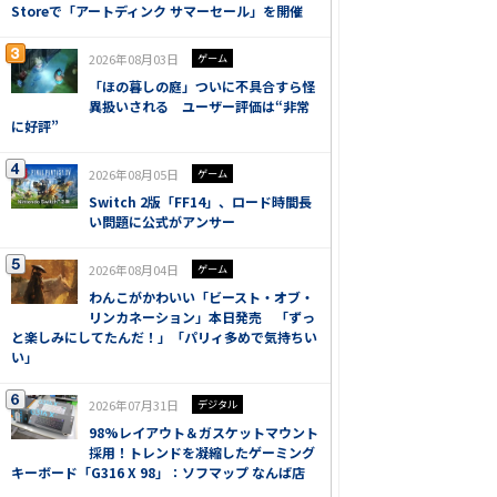
Storeで「アートディンク サマーセール」を開催
2026年08月03日
ゲーム
「ほの暮しの庭」ついに不具合すら怪
異扱いされる ユーザー評価は“非常
に好評”
2026年08月05日
ゲーム
Switch 2版「FF14」、ロード時間長
い問題に公式がアンサー
2026年08月04日
ゲーム
わんこがかわいい「ビースト・オブ・
リンカネーション」本日発売 「ずっ
と楽しみにしてたんだ！」「パリィ多めで気持ちい
い」
2026年07月31日
デジタル
98%レイアウト＆ガスケットマウント
採用！トレンドを凝縮したゲーミング
キーボード「G316 X 98」：ソフマップ なんば店