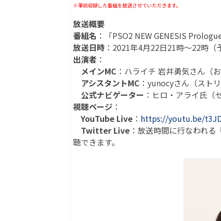
※事前収録した番組を放送させていただきます。
放送概要
番組名
：「PSO2 NEW GENESIS Prologu
放送日時
：2021年4月22日21時～22時
出演者
：
メインMC
：ハライチ 岩井勇気さん（
アシスタントMC
：yunocyさん（スト
公式ナビゲーター
：ヒロ・アライ氏（
視聴ページ
：
YouTube Live
：
https://youtu.be/t3J
Twitter Live
：放送時間に行なわれる『PS
聴できます。