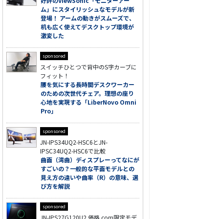
好評のViewSonic「モニターアー
ム」にスタイリッシュなモデルが新
登場！ アームの動きがスムーズで、
机も広く使えてデスクトップ環境が
激変した
sponsored
スイッチひとつで背中のS字カーブに
フィット！
腰を気にする長時間デスクワーカー
のための次世代チェア。理想の座り
心地を実現する「LiberNovo Omni
Pro」
sponsored
JN-IPS34UQ2-HSC6とJN-
IPSC34UQ2-HSC6で比較
曲面（湾曲）ディスプレーってなにが
すごいの？一般的な平面モデルとの
見え方の違いや曲率（R）の意味、選
び方を解説
sponsored
JN-IPS27G120U2 価格.com限定モデ