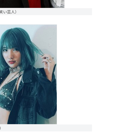
笑い芸人）
ー）