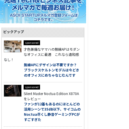
ピックアップ
sponsored
才色兼備なヤマハの無線APはモダン
なオフィスに最適 これなら違和感
なし！
無線APにデザインは不要ですか？
ブラックスケルトンモデルは今どき
のオフィスにめちゃなじむんです
sponsored
Silent Master Noctua Edition X870A
をレビュー
ファンが12基もあるのにほとんどの
活用シーンで35dB以下、サイコムの
Noctua尽くし静音ゲーミングPCが
すごすぎた