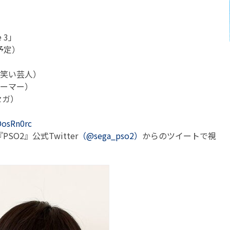
e 3」
（予定）
お笑い芸人）
リーマー）
セガ）
DosRn0rc
O2』公式Twitter
（@sega_pso2）
からのツイートで視