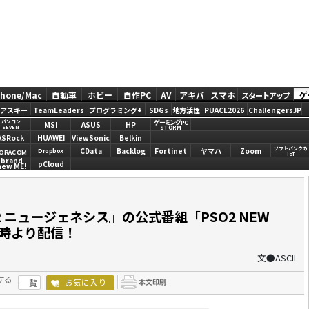
Phone/Mac
自動車
ホビー
自作PC
AV
アキバ
スマホ
ゲ
スタートアップ
アスキー
TeamLeaders
プログラミング+
SDGs
地方活性
PUACL2026
ChallengersJP
ゲーミングPC
パソコン
MSI
ASUS
HP
STORM
SEVEN
ASRock
HUAWEI
ViewSonic
Belkin
ソフトバンクの
CData
Backlog
Fortinet
ヤマハ
Zoom
Dropbox
ORACOM
IoT
brand
pCloud
new ME!
ニュージェネシス』の公式番組「PSO2 NEW
日21時より配信！
文●ASCII
する
お気に入り
一覧