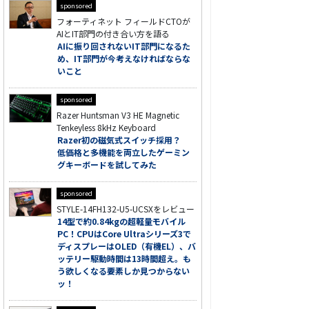
sponsored
フォーティネット フィールドCTOが
AIとIT部門の付き合い方を語る
AIに振り回されないIT部門になるた
め、IT部門が今考えなければならな
いこと
sponsored
Razer Huntsman V3 HE Magnetic
Tenkeyless 8kHz Keyboard
Razer初の磁気式スイッチ採用？
低価格と多機能を両立したゲーミン
グキーボードを試してみた
sponsored
STYLE-14FH132-U5-UCSXをレビュー
14型で約0.84kgの超軽量モバイル
PC！CPUはCore Ultraシリーズ3で
ディスプレーはOLED（有機EL）、バ
ッテリー駆動時間は13時間超え。も
う欲しくなる要素しか見つからない
ッ！