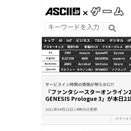
ASCII.jp
GAMES
トップ
AI
IoT
ビジネス
TECH
デジタル
i
アスキーキッズ
格安SIM
家電ASCII
アスキーグルメ
週刊
FMV
mouse
iiyamaPC
Sycom
PC
ELECOM
AMD
ASUS ROG
Digital
GIGABYTE
JAWS
Acrobat
kintone
Azure
Business
S
マカフィー
キヤノンMJ
JAPANNEXT
ソフマップ
Special
サービスイン時期の情報が明らかに!?
『ファンタシースターオンライン2 
GENESIS Prologue 3」が本
2021年04月22日 14時05分更新
ツイート