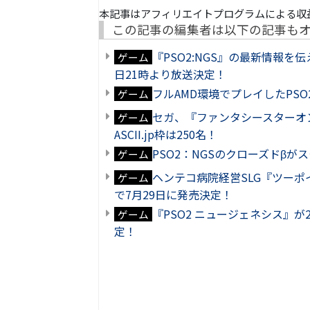
本記事はアフィリエイトプログラムによる収
この記事の編集者は以下の記事も
『PSO2:NGS』の最新情報を伝える公
ゲーム
日21時より放送決定！
フルAMD環境でプレイしたPS
ゲーム
セガ、『ファンタシースターオ
ゲーム
ASCII.jp枠は250名！
PSO2：NGSのクローズドβが
ゲーム
ヘンテコ病院経営SLG『ツーポイ
ゲーム
で7月29日に発売決定！
『PSO2 ニュージェネシス』が
ゲーム
定！