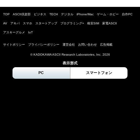
TOP
ASCII倶楽部
ビジネス
TECH
デジタル
iPhone/Mac
ゲーム・ホビー
自作PC
AV
アキバ
スマホ
スタートアップ
プログラミング+
格安SIM
家電ASCII
アスキーグルメ
IoT
サイトポリシー
プライバシーポリシー
運営会社
お問い合わせ
広告掲載
© KADOKAWA ASCII Research Laboratories, Inc.
2026
表示形式
PC
スマートフォン