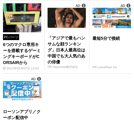
AD
AD
PCパーツ
「アジアで最もハン
最短5分で接続
サムな顔ランキン
6つのマクロ専用キ
グ」日本人最高位は
ーを搭載するゲーミ
中国でも大人気のあ
ングキーボードがC
の俳優
ORSAIRから
PR Skyrocket株式会社
PR LotusFlare Inc
2021年05月07日 13:00
AD
ローソンアプリ／ク
ーポン配信中