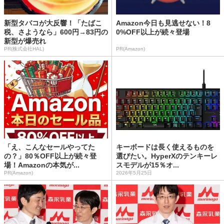
新型タバコが大反響！「たばこ
Amazon今日も見逃せない！8
税、さようなら」600円→83円の
0%OFF以上が続々登場
新型が爆売れ
PR(株式会社HAL)
PR(Amazon)
「え、こんなセールやってた
キーボードは長く使えるものを
の？」80％OFF以上が続々登
選びたい。HyperXのテンキーレ
場！Amazonの本気が...
スモデルが15％オ...
PR(Amazon)
2026年5月25日