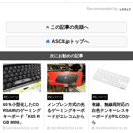
Recommended by
この記事の先頭へ
ASCII.jpトップへ
次にお勧めの記事
PCパーツ
PCパーツ
PCパーツ
60％小型化したCO
メンブレン方式の光
有線、無線両対応の
RSAIRのゲーミング
るゲーミングキーボ
白色テンキーレスキ
キーボード「K65 R
ードがエレコムから
ーボードがFILCOか
GB MINI」
ら
2021年04月21日 13:00
2021年04月15日 13:00
2021年04月30日 01:29