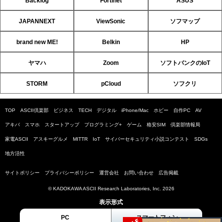
Backlog
Fortinet
ASUS
JAPANNEXT
ViewSonic
ソフマップ
brand new ME!
Belkin
HP
ヤマハ
Zoom
ソフトバンクのIoT
STORM
pCloud
ソフクリ
TOP
ASCII倶楽部
ビジネス
TECH
デジタル
iPhone/Mac
ホビー
自作PC
AV
アキバ
スマホ
スタートアップ
プログラミング+
ゲーム
格安SIM
倶楽部情報局
家電ASCII
アスキーグルメ
MITTR
IoT
サイバーセキュリティ小説コンテスト
SDGs
地方活性
サイトポリシー
プライバシーポリシー
運営会社
お問い合わせ
広告掲載
© KADOKAWA ASCII Research Laboratories, Inc. 2026
表示形式
PC
スマートフォン