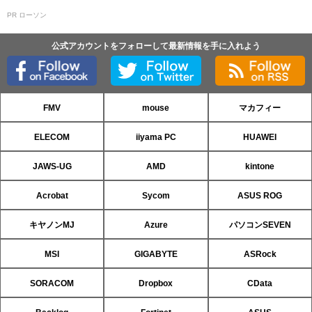
PR ローソン
公式アカウントをフォローして最新情報を手に入れよう
FMV
mouse
マカフィー
ELECOM
iiyama PC
HUAWEI
JAWS-UG
AMD
kintone
Acrobat
Sycom
ASUS ROG
キヤノンMJ
Azure
パソコンSEVEN
MSI
GIGABYTE
ASRock
SORACOM
Dropbox
CData