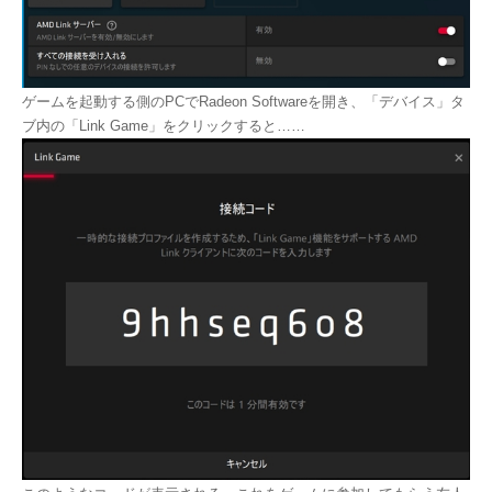
ゲームを起動する側のPCでRadeon Softwareを開き、「デバイス」タ
ブ内の「Link Game」をクリックすると……