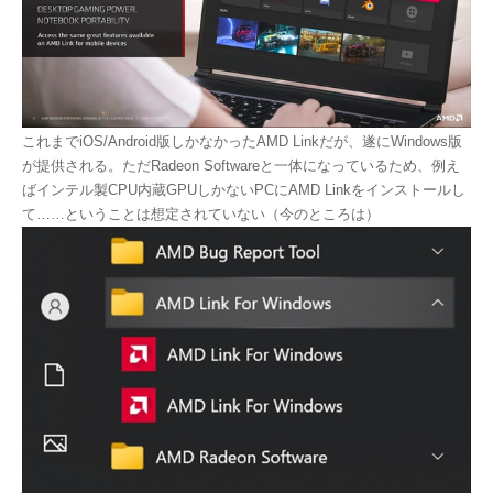
これまでiOS/Android版しかなかったAMD Linkだが、遂にWindows版
が提供される。ただRadeon Softwareと一体になっているため、例え
ばインテル製CPU内蔵GPUしかないPCにAMD Linkをインストールし
て……ということは想定されていない（今のところは）