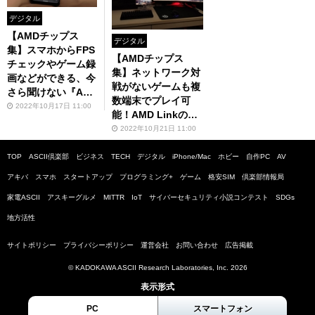
デジタル
【AMDチップス
デジタル
集】スマホからFPS
【AMDチップス
チェックやゲーム録
集】ネットワーク対
画などができる、今
戦がないゲームも複
さら聞けない『AM
数端末でプレイ可
D Link』の基本的な
2022年10月17日 11:00
能！AMD Linkのマ
使い方
ルチプレイ機能を使
2022年10月21日 11:00
い方を解説
TOP
ASCII倶楽部
ビジネス
TECH
デジタル
iPhone/Mac
ホビー
自作PC
AV
アキバ
スマホ
スタートアップ
プログラミング+
ゲーム
格安SIM
倶楽部情報局
家電ASCII
アスキーグルメ
MITTR
IoT
サイバーセキュリティ小説コンテスト
SDGs
地方活性
サイトポリシー
プライバシーポリシー
運営会社
お問い合わせ
広告掲載
© KADOKAWA ASCII Research Laboratories, Inc. 2026
表示形式
PC
スマートフォン