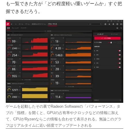
も一覧できた方が「どの程度軽い/重いゲームか」すぐ把
握できるだろう。
ゲームを起動したその裏でRadeon Softwareの「パフォーマンス」タ
ブの「指標」を開くと、GPUの占有率やクロックなどの情報に加え
て、CPUがRyzenならこの情報も合わせて表示される。無論このグラ
フはリアルタイムに近い頻度でアップデートされる