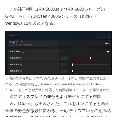
この補正機能はRX 5000およびRX 6000シリーズの
GPU、もしくはRyzen 4000Gシリーズ（以降）と
Windows 10が必須となる。
人間の色覚異常には赤色/緑色/青色（各々1型/2型/3型色覚異常に対応
する）の3種類がある。Radeon Software Adrenalin 2021 Edition
21.4.1にもこの色覚異常に対応した色調調整スライダーが実装された
逆にディスプレイの発色をより鮮やかにする機能
「Vivid Color」も実装された。これをオンにすると画面
全体の発色が微妙に変わる。一応“ディスプレイの組み込