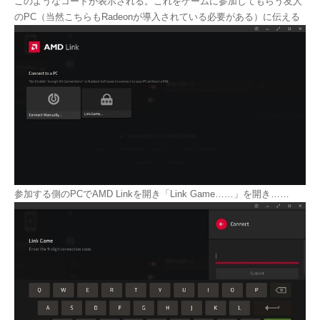
このようなコードが表示される。これをゲームに参加してもらう友人
のPC（当然こちらもRadeonが導入されている必要がある）に伝える
参加する側のPCでAMD Linkを開き「Link Game……」を開き……