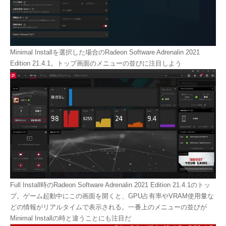
Minimal Installを選択した場合のRadeon Software Adrenalin 2021
Edition 21.4.1。トップ画面のメニューの並びに注目しよう
Full Install時のRadeon Software Adrenalin 2021 Edition 21.4.1のトッ
プ。ゲーム起動中にこの画面を開くと、GPU占有率やVRAM使用量な
どの情報がリアルタイムで表示される。一番上のメニューの並びが
Minimal Installの時と違うことにも注目だ