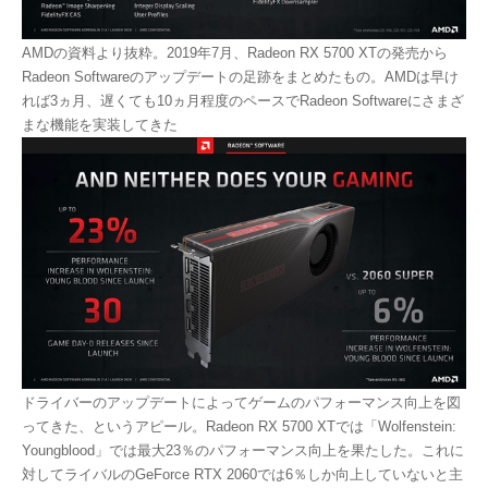
AMDの資料より抜粋。2019年7月、Radeon RX 5700 XTの発売から
Radeon Softwareのアップデートの足跡をまとめたもの。AMDは早け
れば3ヵ月、遅くても10ヵ月程度のペースでRadeon Softwareにさまざ
まな機能を実装してきた
ドライバーのアップデートによってゲームのパフォーマンス向上を図
ってきた、というアピール。Radeon RX 5700 XTでは「Wolfenstein:
Youngblood」では最大23％のパフォーマンス向上を果たした。これに
対してライバルのGeForce RTX 2060では6％しか向上していないと主