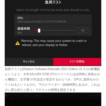
負荷テストはRadeon Software Adrenalin 2021 Edition 21.4.1の新機能
というより、今年3月のRX 6700 XTのリリースとほぼ同時に実装され
た機能だ。文字通りOC設定が安定するかどうか、GPUに負荷をかけ
てくれるというものだ。下のスライダー（録画時間とあるが、これは
少し変な訳だと思う）でテストの時間を指定できる