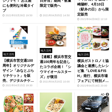
シウマイ！ お土産
日弁当」期間・数量
崎陽軒、4月10日
にも便利な冷蔵タイ
限定で販売へ
（駅弁の日）から限
プ
定販売
2021年03月29日 19:50
2021年04月05日 14:50
2021年04月09日 12:10
地方活性
地方活性
地方活性
【連載】横浜市営交
【横浜市営交通100
横浜ガストロノミ協
通100周年を記念し
周年】オリジナルデ
議会と連携したレシ
たコラボ企画！「シ
ザイン「みなとぶら
ピ集「LOVE＆FIS
ウマイオールスター
りチケット」を販
H」発行、横浜市場
ズ」が復活
売、デジタルチケッ
フェアにて特別メニ
2021年04月20日 10:00
トも
ューを提供へ
2021年04月15日 19:30
2021年04月19日 20:00
AD