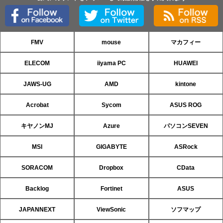
FMV
mouse
マカフィー
ELECOM
iiyama PC
HUAWEI
JAWS-UG
AMD
kintone
Acrobat
Sycom
ASUS ROG
キヤノンMJ
Azure
パソコンSEVEN
MSI
GIGABYTE
ASRock
SORACOM
Dropbox
CData
Backlog
Fortinet
ASUS
JAPANNEXT
ViewSonic
ソフマップ