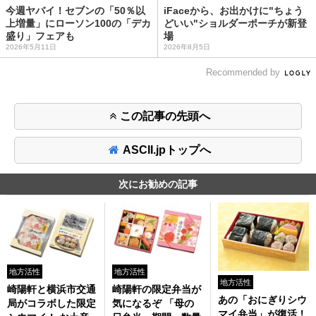
今週ヤバイ！セブンの「50％以
iFaceから、お出かけに"ちょう
上増量」にローソン100の「デカ
どいい"ショルダーポーチが新登
盛り」フェアも
場
2026年5月11日
2026年8月5日
Recommended by
この記事の先頭へ
ASCII.jpトップへ
次にお勧めの記事
地方活性
地方活性
地方活性
崎陽軒と横浜市交通
崎陽軒の限定弁当が
あの「おにぎりシウ
局がコラボした限定
気になるぞ 「母の
マイ弁当」が復活！