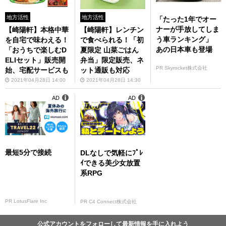
地方活性
地方活性
「たった1年でオー
ナーが手放してしま
【崎陽軒】本格中華
【崎陽軒】レンチン
う車ランキング」
を自宅で味わえる！
で食べられる！「初
あの日本車も登場
「おうちで楽しむD
夏限定 山菜ごはん
ELIセット」販売開
弁当」限定販売、ネ
PR Skyrocket株式会社
始、宅配サービスも
ット通販も対応
2021年04月28日 14:00
2021年04月28日 14:30
AD
AD
最短5分で接続
DLなしで気軽にﾌﾟﾚ
ｲできる美少女放置
系RPG
PR LotusFlare Inc
PR C4 Connect株式会社
公式アカウントをフォローして最新情報を手に入れよう