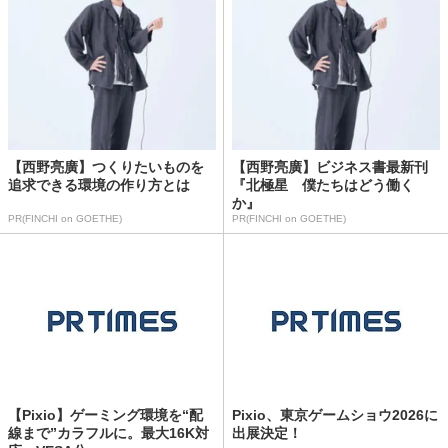
【西野亮廣】つくりたいものを
【西野亮廣】ビジネス書最新刊
追求できる環境の作り方とは
『北極星 僕たちはどう働く
か』
PR(FINCHI on GOETHE)
PR(FINCHI on GOETHE)
【Pixio】ゲーミング環境を“配
Pixio、東京ゲームショウ2026に
線まで”カラフルに。最大16K対
出展決定！