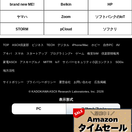
brand new ME!
Belkin
HP
ヤマハ
Zoom
ソフトバンクのIoT
STORM
pCloud
ソフクリ
TOP
ASCII倶楽部
ビジネス
TECH
デジタル
iPhone/Mac
ホビー
自作PC
AV
アキバ
スマホ
スタートアップ
プログラミング+
ゲーム
格安SIM
倶楽部情報局
家電ASCII
アスキーグルメ
MITTR
IoT
サイバーセキュリティ小説コンテスト
SDGs
地方活性
サイトポリシー
プライバシーポリシー
運営会社
お問い合わせ
広告掲載
© KADOKAWA ASCII Research Laboratories, Inc. 2026
表示形式
PC
スマートフォン