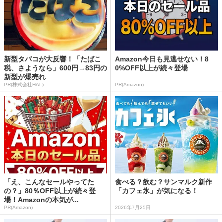
新型タバコが大反響！「たばこ
Amazon今日も見逃せない！8
税、さようなら」600円→83円の
0%OFF以上が続々登場
新型が爆売れ
PR(株式会社HAL)
PR(Amazon)
「え、こんなセールやってた
食べる？飲む？サンマルク新作
の？」80％OFF以上が続々登
「カフェ氷」が気になる！
場！Amazonの本気が...
PR(Amazon)
2026年7月25日