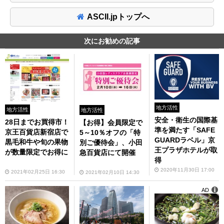
ASCII.jpトップへ
次にお勧めの記事
地方活性
地方活性
地方活性
安全・衛生の国際基
28日までお買得市！
【お得】会員限定で
準を満たす「SAFE
京王百貨店新宿店で
5～10％オフの「特
GUARDラベル」京
黒毛和牛や旬の果物
別ご優待会」、小田
王プラザホテルが取
が数量限定でお得に
急百貨店にて開催
得
2020年11月30日 17:00
2021年02月25日 16:30
2021年02月10日 14:30
AD