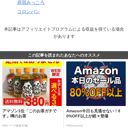
原宿みっころ
コロンバン
本記事はアフィリエイトプログラムによる収益を得ている場合
があります
この記事を読まれたあなたへのオススメ
アマゾン1位「このお茶ガチで
Amazon今日も見逃せない！8
す」噂のお茶
0%OFF以上が続々登場
PR(ハーブ健康本舗)
PR(Amazon)