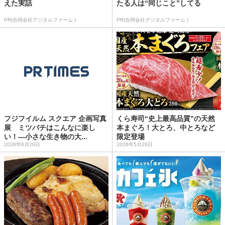
えた実話
たる人は“同じこと”してる
PR(合同会社デジタルファーム )
PR(合同会社デジタルファーム )
フジフイルム スクエア 企画写真
くら寿司“史上最高品質”の天然
展 ミツバチはこんなに楽し
本まぐろ！大とろ、中とろなど
い！―小さな生き物の大...
限定登場
2026年6月29日
2026年5月29日