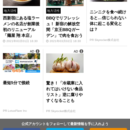
地方活性
地方活性
ニンニクを食べ続け
ると…信じられない
西新宿にある塩ラー
BBQでリフレッシ
体に起こる変化と
メンの名店が創業後
ュ！ 新宿の解放空
は？
初のリニューアル
間「京王BBQガー
「麺屋 翔 本店」
デン」で肉を食おう
PR Skyrocket株式会社
2021年03月01日 16:30
2021年03月02日 18:30
AD
AD
最短5分で接続
驚き！「冷蔵庫に入
れてはいけない食品
リスト」逆に腐りや
すくなることも
PR LotusFlare Inc
PR Skyrocket株式会社
公式アカウントをフォローして最新情報を手に入れよう