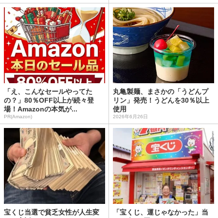
「え、こんなセールやってた
丸亀製麺、まさかの「うどんプ
の？」80％OFF以上が続々登
リン」発売！うどんを30％以上
場！Amazonの本気が...
使用
PR(Amazon)
2026年6月26日
宝くじ当選で貧乏女性が人生変
「宝くじ、運じゃなかった」当