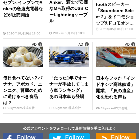
Anker、頑丈で安価
セブン-イレブンでA
toothスピーカー
なMFi取得のUSB-C
nkerの急速充電器な
「Soundcore Sele
ーLightningケーブ
どが販売開始
ct 2」をドコモショ
ル
ップ&ドコモオンラ
インショップにて販
2021年05月06日 15:00
2019年02月15日 18:00
2020年10月19日 18:00
売開始
AD
AD
AD
毎日食べてない？バ
「たった1年でオー
日本をフッた「イン
ナナ、アボカド、ニ
ナーが手放してしま
ドネシア高速鉄道」
ンニク、腎臓のため
う車ランキング」
開業、「負の遺産」
に避けるべき食品
あの日本車も登場
化を恐れる声も
は？
PR Skyrocket株式会社
PR Skyrocket株式会社
PR Skyrocket株式会社
公式アカウントをフォローして最新情報を手に入れよう