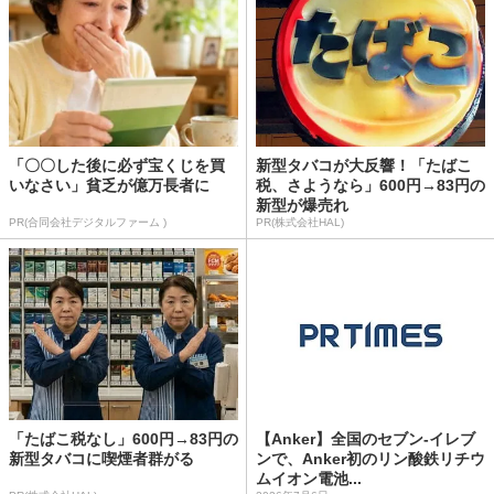
「〇〇した後に必ず宝くじを買
新型タバコが大反響！「たばこ
いなさい」貧乏が億万長者に
税、さようなら」600円→83円の
新型が爆売れ
PR(合同会社デジタルファーム )
PR(株式会社HAL)
「たばこ税なし」600円→83円の
【Anker】全国のセブン-イレブ
新型タバコに喫煙者群がる
ンで、Anker初のリン酸鉄リチウ
ムイオン電池...