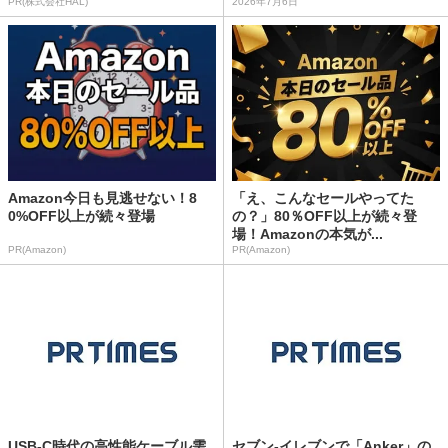
PR(株式会社HAL)
2026年7月6日
Amazon今日も見逃せない！8
「え、こんなセールやってた
0%OFF以上が続々登場
の？」80％OFF以上が続々登
場！Amazonの本気が...
PR(Amazon)
PR(Amazon)
USB-C時代の高性能ケーブル需
セブン‐イレブンで「Anker」の