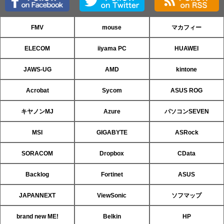
FMV
mouse
マカフィー
ELECOM
iiyama PC
HUAWEI
JAWS-UG
AMD
kintone
Acrobat
Sycom
ASUS ROG
キヤノンMJ
Azure
パソコンSEVEN
MSI
GIGABYTE
ASRock
SORACOM
Dropbox
CData
Backlog
Fortinet
ASUS
JAPANNEXT
ViewSonic
ソフマップ
brand new ME!
Belkin
HP