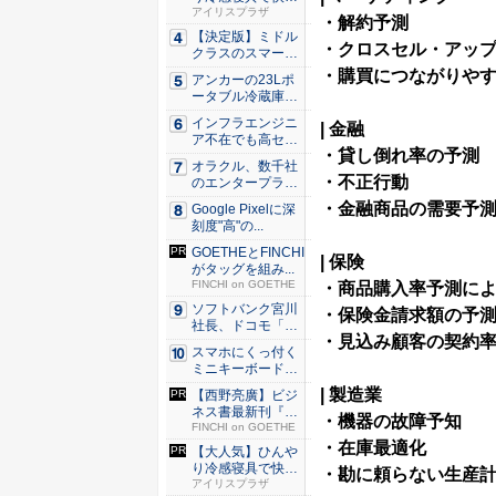
な睡眠を...
アイリスプラザ
・解約予測
【決定版】ミドル
・クロスセル・アッ
クラスのスマート
フォンの...
・購買につながりや
アンカーの23Lポ
ータブル冷蔵庫が
Ama...
インフラエンジニ
|
金融
ア不在でも高セキ
・貸し倒れ率の予測
ュリティ...
オラクル、数千社
・不正行動
のエンタープライ
ズ・アプ...
・金融商品の需要予
Google Pixelに深
刻度"高"の...
GOETHEとFINCHI
|
保険
がタッグを組み...
FINCHI on GOETHE
・
商品購入率予測に
ソフトバンク宮川
・
保険金請求額の予
社長、ドコモ「ah
・
見込み顧客の契約
amo...
スマホにくっ付く
ミニキーボード！
触ってわ...
|
製造業
【西野亮廣】ビジ
ネス書最新刊『北
・機器の故障予知
極星 僕...
FINCHI on GOETHE
・在庫最適化
【大人気】ひんや
り冷感寝具で快適
・勘に頼らない生産
な睡眠を...
アイリスプラザ