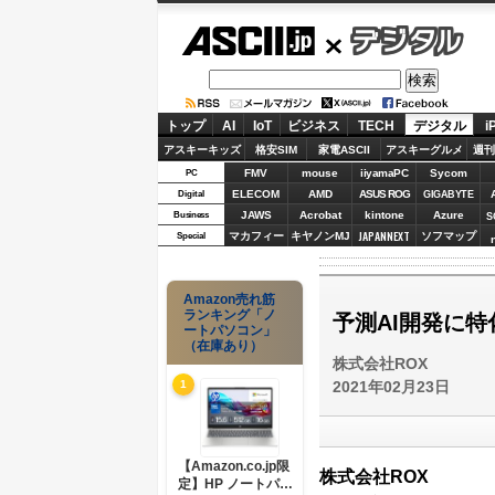
ASCII.jp
デジタル
トップ
AI
IoT
ビジネス
TECH
デジタル
i
アスキーキッズ
格安SIM
家電ASCII
アスキーグルメ
週刊
FMV
mouse
iiyamaPC
Sycom
PC
ELECOM
AMD
ASUS ROG
Digital
GIGABYTE
JAWS
Acrobat
kintone
Azure
Business
S
JAPANNEXT
マカフィー
キヤノンMJ
ソフマップ
Special
Amazon売れ筋
ランキング「ノ
予測AI開発に特
ートパソコン」
（在庫あり）
株式会社ROX
2021年02月23日
1
【Amazon.co.jp限
株式会社ROX
定】HP ノートパソ