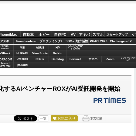
Phone/Mac
自動車
ホビー
自作PC
AV
アキバ
スマホ
ゲ
スタートアップ
アスキー
TeamLeaders
プログラミング+
SDGs
地方活性
PUACL2026
ChallengersJP
パソコン
ゲーミングPC
MSI
ASUS
HP
STORM
SEVEN
ASRock
HUAWEI
ViewSonic
Belkin
ソフトバンクの
Dropbox
CData
Backlog
Fortinet
ヤマハ
Zoom
ORACOM
IoT
brand
pCloud
new ME!
化するAIベンチャーROXがAI受託開発を開始
お気に入り
一覧