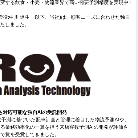
激変する飲食・小売・物流業界で高い需要予測精度を実現中！
取締役:中川 達生 以下、当社)は、顧客ニーズに合わせた独自
いたしました。
も対応可能な独自AIの受託開発
数予測に基づいた配車計画と管理に着目した物流予測AIや、
る業務効率化の一翼を担う来店客数予測AIの開発が評価さ
トで賞を受賞してきました。