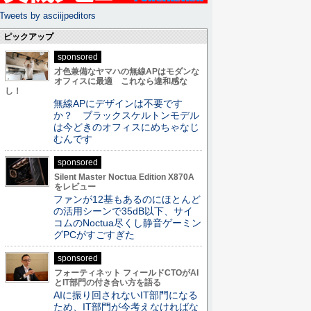
Tweets by asciijpeditors
ピックアップ
sponsored
才色兼備なヤマハの無線APはモダンな
オフィスに最適 これなら違和感な
し！
無線APにデザインは不要です
か？ ブラックスケルトンモデル
は今どきのオフィスにめちゃなじ
むんです
sponsored
Silent Master Noctua Edition X870A
をレビュー
ファンが12基もあるのにほとんど
の活用シーンで35dB以下、サイ
コムのNoctua尽くし静音ゲーミン
グPCがすごすぎた
sponsored
フォーティネット フィールドCTOがAI
とIT部門の付き合い方を語る
AIに振り回されないIT部門になる
ため、IT部門が今考えなければな