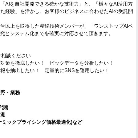
「AIを自社開発できる確かな技術力」と、「様々なAI活用方
た経験」を活かし、お客様のビジネスに合わせたAIの受託開
。
号以上を取得した精鋭技術メンバーが、「ワンストップAIベ
研究とシステム化までを確実に対応させて頂きます。
ご相談ください
ナ対策を徹底したい！ ビックデータを分析したい！
報を抽出したい！ 定量的にSNSを運用したい！
分野・業務
予測
)
予測
ナミックプライシング価格最適化
)
など