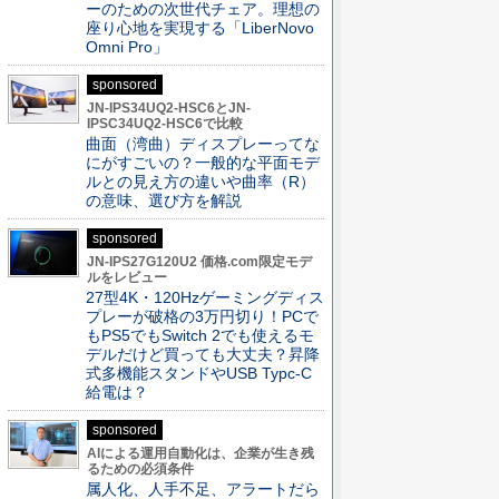
ーのための次世代チェア。理想の
座り心地を実現する「LiberNovo
Omni Pro」
sponsored
JN-IPS34UQ2-HSC6とJN-
IPSC34UQ2-HSC6で比較
曲面（湾曲）ディスプレーってな
にがすごいの？一般的な平面モデ
ルとの見え方の違いや曲率（R）
の意味、選び方を解説
sponsored
JN-IPS27G120U2 価格.com限定モデ
ルをレビュー
27型4K・120Hzゲーミングディス
プレーが破格の3万円切り！PCで
もPS5でもSwitch 2でも使えるモ
デルだけど買っても大丈夫？昇降
式多機能スタンドやUSB Typc-C
給電は？
sponsored
AIによる運用自動化は、企業が生き残
るための必須条件
属人化、人手不足、アラートだら