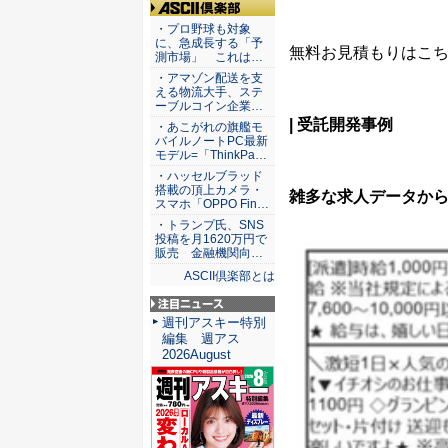
ASCII倶楽部
・プロ野球も対象
に、急成長する「予
無料お見積もりはこ
測市場」 これは…
・アマゾン配送を支
える物流大手、ステ
ーブルコイン企業…
|
受託
開発事例
・あこがれの旗艦モ
バイルノートPC最新
モデル=「ThinkPa…
・ハッセルブラッド
搭載の頂上カメラ・
雑多な求人データか
スマホ「OPPO Fin…
・トランプ氏、SNS
投稿を月1620万円で
販売 金融機関向…
ASCII倶楽部とは
注目ニュース
週刊アスキー特別
編集 週アス
2026August