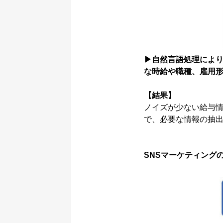
▶自然言語処理によ
な時給や職種、雇用
【
結果
】
ノイズが少ない給与情
で、必要な情報の抽
SNSマーケティング