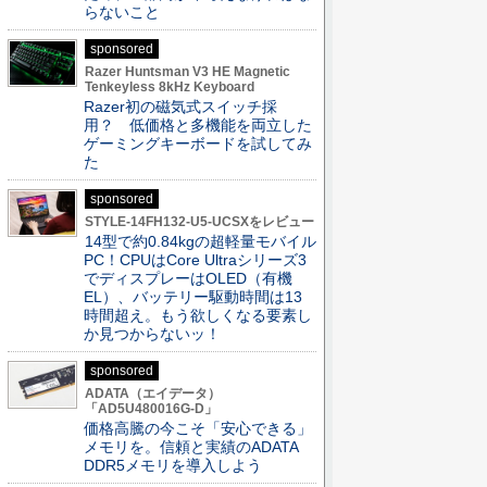
らないこと
sponsored
Razer Huntsman V3 HE Magnetic
Tenkeyless 8kHz Keyboard
Razer初の磁気式スイッチ採
用？ 低価格と多機能を両立した
ゲーミングキーボードを試してみ
た
sponsored
STYLE-14FH132-U5-UCSXをレビュー
14型で約0.84kgの超軽量モバイル
PC！CPUはCore Ultraシリーズ3
でディスプレーはOLED（有機
EL）、バッテリー駆動時間は13
時間超え。もう欲しくなる要素し
か見つからないッ！
sponsored
ADATA（エイデータ）
「AD5U480016G-D」
価格高騰の今こそ「安心できる」
メモリを。信頼と実績のADATA
DDR5メモリを導入しよう