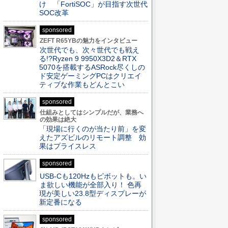
け 「FortiSOC」が目指す次世代
SOC改革
sponsored
ZEFT R65YBの魅力をインタビュー
次世代でも、次々世代でも戦え
る!?Ryzen 9 9950X3D2＆RTX
5070を搭載するASRock尽くしの
ド安定ゲーミングPCはクリエイ
ティブな作業もどんとこい
sponsored
仕組みとしてはシンプルだが、業務へ
の効果は絶大
「現場に行くのが当たり前」を変
えたアズビルのリモート調整 効
果はプライスレス
sponsored
USB-Cも120Hzもピボットも。い
ま欲しい機能が全部入り！ 色再
現が美しい23.8型ディスプレーが
新定番になる
sponsored