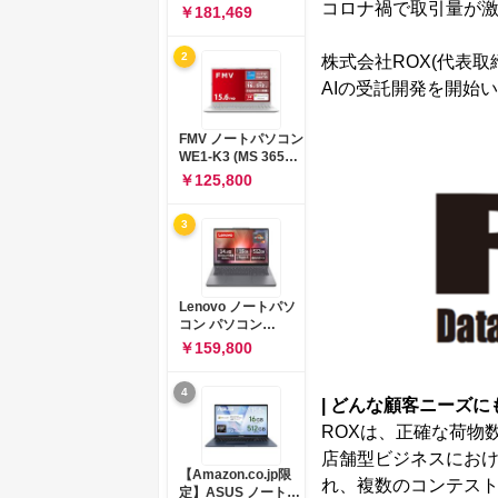
コロナ禍で取引量が
コン 15-fd 15.6イン
￥181,469
チ インテル Core 5
120U メモリ16GB
2
株式会社ROX(代表
SSD512GB
Windows 11
AIの受託開発を開始
Microsoft Office
2024搭載 WPS
Office搭載 カメラシ
FMV ノートパソコン
ャッター 指紋認証 薄
WE1-K3 (MS 365
型 Copilotキー搭載
Personal/Copilotキ
￥125,800
ナチュラルシルバー
ー搭載/Win 11/15.6
(BJ0M5PA-AAAI)
型/Core
3
i5/16GB/SSD
512GB/ホワイト)
FMVWK3E15W_AZ
Lenovo ノートパソ
コン パソコン
IdeaPad Slim 3 14.0
￥159,800
インチ AMD
Ryzen™ 5 8640HS
4
メモリ16GB
|
どんな顧客ニーズに
SSD512GB
ROXは、正確な荷物
Microsoft 365 試用
版 Windows11 バッ
店舗型ビジネスにおけ
テリー駆動12.6時間
【Amazon.co.jp限
れ、複数のコンテス
重量1.39kg ルナグレ
定】ASUS ノートパ