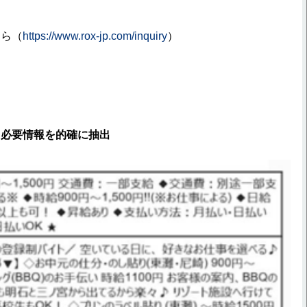
ちら（
https://www.rox-jp.com/inquiry
）
ら必要情報を的確に抽出