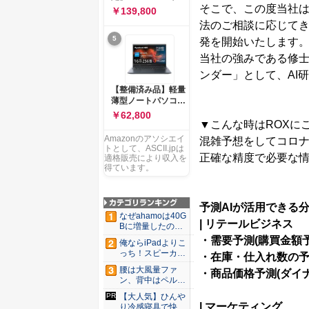
ー 83K9003JJP ノー
そこで、この度当社は
ソコン Vivobook 15
￥139,800
トPC
M1502NAQ 15.6イ
法のご相談に応じてき
ンチ AMD Ryzen 7
5
発を開始いたします
170 メモリ16GB
SSD 512GB
当社の強みである修士
Microsoft 365
ンダー」として、AI
Personal (24か月版)
搭載 Windows 11 重
【整備済み品】軽量
量1.7kg Wi-Fi 6E ク
薄型ノートパソコン
ワイエットブルー
dynabook G83 ■
￥62,800
M1502NAQ-
13.3型
▼こんな時はROXに
R7165BUWS
FHD(1920x1080) -
Amazonのアソシエイ
混雑予想をしてコロ
高性能第11世代Core
トとして、ASCII.jpは
i5-1135G7 - メモリ
正確な精度で必要な情
適格販売により収入を
16GB - SSD 256GB
得ています。
- Webカメラ -
WiFi&Bluetooth -
USB Type-C - MS
予測
AI
が活用できる
Office 2021 - Win11
なぜahamoは40G
搭載
|
リテールビジネス
Bに増量したの
か ...
・
需要予測
(
購買金額
俺ならiPadよりこ
っち！スピーカー
・
在庫・仕入れ数の
9個...
腰は大風量ファ
・
商品価格予測
(
ダイ
ン、背中はペルチ
ェ冷却。ダ...
【大人気】ひんや
|
マーケティング
り冷感寝具で快適