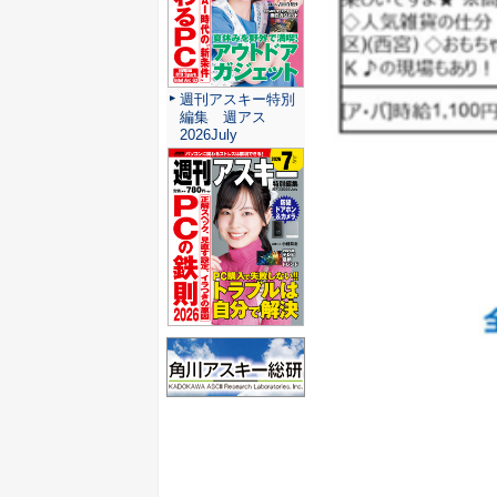
週刊アスキー特別
編集 週アス
2026July