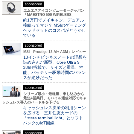
sponsored
エムエスアイコンピュータージャパン
「MAESTRO 500 WIRELESS」
約1万円でノイキャン、デュアル
接続ってマジ？ MSIのゲーミング
ヘッドセットのコスパがどうかし
ている
sponsored
MSI「Prestige 13 AI+ A3M」レビュー
13インチビジネスノートの理想を
詰め込んだ新型、Core Ultra 9
386H搭載で、サイズと重量、性
能、バッテリー駆動時間のバラン
スが絶妙だった
sponsored
シリーズ最小・最軽量、申し込みから
最短4営業日。モバイル通信対応でキャ
ッシュレス導入のハードルを下げる
キャッシュレス決済の利用シーン
を広げる 三井住友カードの
「stera terminal light」とソフト
バンクのIoT回線
sponsored