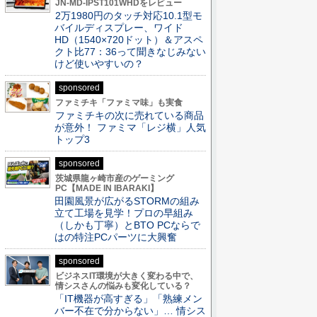
JN-MD-IPST101WHDをレビュー
2万1980円のタッチ対応10.1型モ
バイルディスプレー、ワイド
HD（1540×720ドット）＆アスペ
クト比77：36って聞きなじみない
けど使いやすいの？
sponsored
ファミチキ「ファミマ味」も実食
ファミチキの次に売れている商品
が意外！ ファミマ「レジ横」人気
トップ3
sponsored
茨城県龍ヶ崎市産のゲーミング
PC【MADE IN IBARAKI】
田園風景が広がるSTORMの組み
立て工場を見学！プロの早組み
（しかも丁寧）とBTO PCならで
はの特注PCパーツに大興奮
sponsored
ビジネスIT環境が大きく変わる中で、
情シスさんの悩みも変化している？
「IT機器が高すぎる」「熟練メン
バー不在で分からない」… 情シス