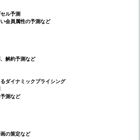
プセル予測
すい会員属性の予測
など
測、解約予測
など
よるダイナミックプライシング
測
率予測
など
計画の策定
など