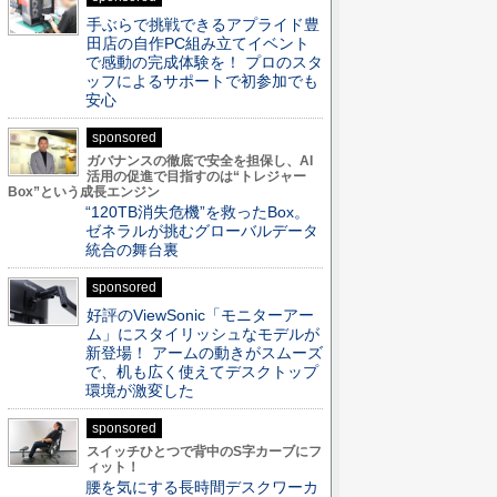
手ぶらで挑戦できるアプライド豊
田店の自作PC組み立てイベント
で感動の完成体験を！ プロのスタ
ッフによるサポートで初参加でも
安心
sponsored
ガバナンスの徹底で安全を担保し、AI
活用の促進で目指すのは“トレジャー
Box”という成長エンジン
“120TB消失危機”を救ったBox。
ゼネラルが挑むグローバルデータ
統合の舞台裏
sponsored
好評のViewSonic「モニターアー
ム」にスタイリッシュなモデルが
新登場！ アームの動きがスムーズ
で、机も広く使えてデスクトップ
環境が激変した
sponsored
スイッチひとつで背中のS字カーブにフ
ィット！
腰を気にする長時間デスクワーカ