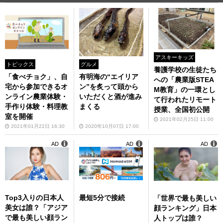
アスキーキッズ
トピックス
グルメ
養護学校の生徒たち
「食べチョク」、自
有明海の“エイリア
への「農業版STEA
宅から参加できるオ
ン”を炙って頭から
M教育」の一環とし
ンライン農業体験・
いただくと酒が進み
て行われたリモート
手作り体験・料理教
まくる
授業、全国初公開
室を開催
2021年02月25日 11:00
2021年01月22日 16:30
2020年10月07日 17:00
AD
AD
AD
Top3入りの日本人
最短5分で接続
「世界で最も美しい
美女は誰？「アジア
顔ランキング」日本
で最も美しい顔ラン
人トップは誰？