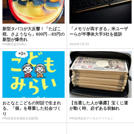
新型タバコが大反響！「たばこ
「メモリが高すぎる」米ユーザ
税、さようなら」600円→83円の
ーらが半導体大手3社を提訴
新型が爆売れ
PR(株式会社HAL)
2026年7月7日
おとなとこどもの対話で生まれ
【当選した人が暴露】宝くじ運
る、「個」を尊重した社会づく
が動く時、必ずある前触れ
り
PR(住友生命福祉文化財団)
PR(合同会社デジタルファーム )