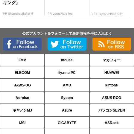
キング」
PR Skyrocket株式会社
PR LotusFlare Inc
PR Skyrocket株式会社
公式アカウントをフォローして最新情報を手に入れよう
FMV
mouse
マカフィー
ELECOM
iiyama PC
HUAWEI
JAWS-UG
AMD
kintone
Acrobat
Sycom
ASUS ROG
キヤノンMJ
Azure
パソコンSEVEN
MSI
GIGABYTE
ASRock