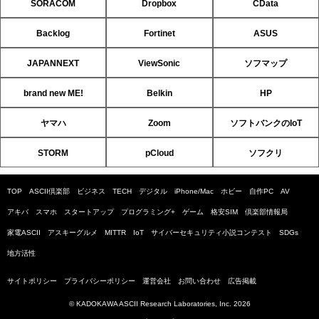
SORACOM
Dropbox
CData
Backlog
Fortinet
ASUS
JAPANNEXT
ViewSonic
ソフマップ
brand new ME!
Belkin
HP
ヤマハ
Zoom
ソフトバンクのIoT
STORM
pCloud
ソフクリ
TOP
ASCII倶楽部
ビジネス
TECH
デジタル
iPhone/Mac
ホビー
自作PC
AV
アキバ
スマホ
スタートアップ
プログラミング+
ゲーム
格安SIM
倶楽部情報局
家電ASCII
アスキーグルメ
MITTR
IoT
サイバーセキュリティ小説コンテスト
SDGs
地方活性
サイトポリシー
プライバシーポリシー
運営会社
お問い合わせ
広告掲載
© KADOKAWA ASCII Research Laboratories, Inc. 2026