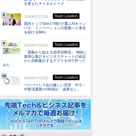
を変えたチャネルトーク
Team Leaders
2026年07月13日
国内トップSIerの“9割”が選ぶAIキャン
バス イノベーションの基盤へと進化
を続けるMiro
Team Leaders
2026年07月24日
「愚痴から始まる請求自動化」 地味に
面倒な集計をビジネスチャットの会話
から自動集計するアプリをAIで作って
みた
Team Leaders
2026年07月10日
ペーパーレス化の厳しい現実 中小・
中堅流通業の5割弱が「成果なし」