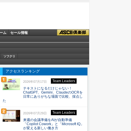
ーム
セール情報
ソフクリ
アクセスランキング
Team Leaders
2026年07月17日
テキストになるだけじゃない！
ChatGPT、Gemini、ClaudeのOCRを
日常にありがちな場面で比較、採点し
た
Team Leaders
2026年07月29日
来週の会議準備をAIが自動準備
「Copilot Cowork」と「Microsoft IQ」
が変える新しい働き方