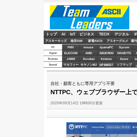
ASCII Team Leaders
トップ
AI
IoT
ビジネス
TECH
デジタル
i
アスキーキッズ
格安SIM
家電ASCII
アスキーグルメ
週刊
FMV
mouse
iiyamaPC
Sycom
PC
ELECOM
AMD
ASUS ROG
Digital
GIGABYTE
JAWS
Acrobat
kintone
Azure
Business
S
JAPANNEXT
マカフィー
キヤノンMJ
ソフマップ
Special
自社・顧客ともに専用アプリ不要
NTTPC、ウェブブラウザー
2020年09月14日 19時00分更新