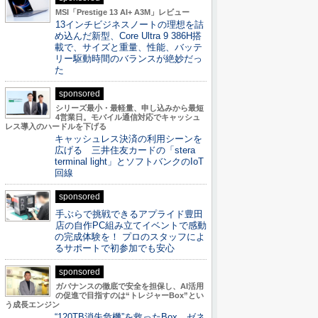
MSI「Prestige 13 AI+ A3M」レビュー
13インチビジネスノートの理想を詰
め込んだ新型、Core Ultra 9 386H搭
載で、サイズと重量、性能、バッテ
リー駆動時間のバランスが絶妙だっ
た
sponsored
シリーズ最小・最軽量、申し込みから最短
4営業日。モバイル通信対応でキャッシュ
レス導入のハードルを下げる
キャッシュレス決済の利用シーンを
広げる 三井住友カードの「stera
terminal light」とソフトバンクのIoT
回線
sponsored
手ぶらで挑戦できるアプライド豊田
店の自作PC組み立てイベントで感動
の完成体験を！ プロのスタッフによ
るサポートで初参加でも安心
sponsored
ガバナンスの徹底で安全を担保し、AI活用
の促進で目指すのは“トレジャーBox”とい
う成長エンジン
“120TB消失危機”を救ったBox。ゼネ