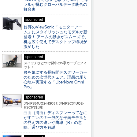
ラルが挑むグローバルデータ統合の
舞台裏
sponsored
好評のViewSonic「モニターアー
ム」にスタイリッシュなモデルが新
登場！ アームの動きがスムーズで、
机も広く使えてデスクトップ環境が
激変した
sponsored
スイッチひとつで背中のS字カーブにフィ
ット！
腰を気にする長時間デスクワーカー
のための次世代チェア。理想の座り
心地を実現する「LiberNovo Omni
Pro」
sponsored
JN-IPS34UQ2-HSC6とJN-IPSC34UQ2-
HSC6で比較
曲面（湾曲）ディスプレーってなに
がすごいの？一般的な平面モデルと
の見え方の違いや曲率（R）の意
味、選び方を解説