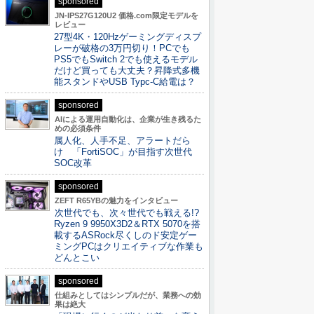
sponsored
JN-IPS27G120U2 価格.com限定モデルを
レビュー
27型4K・120Hzゲーミングディスプ
レーが破格の3万円切り！PCでも
PS5でもSwitch 2でも使えるモデル
だけど買っても大丈夫？昇降式多機
能スタンドやUSB Typc-C給電は？
sponsored
AIによる運用自動化は、企業が生き残るた
めの必須条件
属人化、人手不足、アラートだら
け 「FortiSOC」が目指す次世代
SOC改革
sponsored
ZEFT R65YBの魅力をインタビュー
次世代でも、次々世代でも戦える!?
Ryzen 9 9950X3D2＆RTX 5070を搭
載するASRock尽くしのド安定ゲー
ミングPCはクリエイティブな作業も
どんとこい
sponsored
仕組みとしてはシンプルだが、業務への効
果は絶大