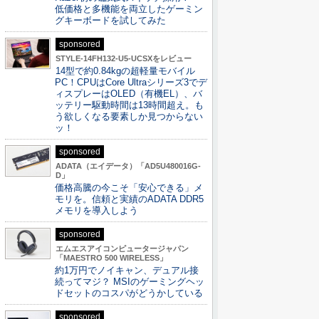
低価格と多機能を両立したゲーミン
グキーボードを試してみた
sponsored
STYLE-14FH132-U5-UCSXをレビュー
14型で約0.84kgの超軽量モバイル
PC！CPUはCore Ultraシリーズ3でデ
ィスプレーはOLED（有機EL）、バ
ッテリー駆動時間は13時間超え。も
う欲しくなる要素しか見つからない
ッ！
sponsored
ADATA（エイデータ）「AD5U480016G-
D」
価格高騰の今こそ「安心できる」メ
モリを。信頼と実績のADATA DDR5
メモリを導入しよう
sponsored
エムエスアイコンピュータージャパン
「MAESTRO 500 WIRELESS」
約1万円でノイキャン、デュアル接
続ってマジ？ MSIのゲーミングヘッ
ドセットのコスパがどうかしている
sponsored