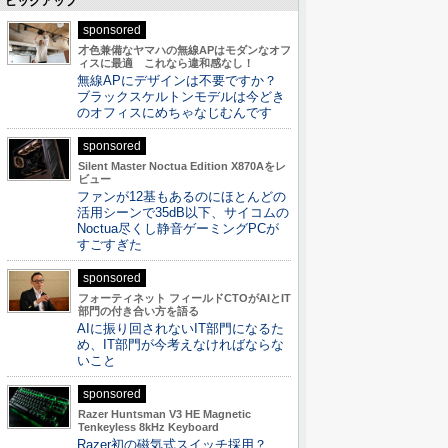
ピックアップ
sponsored
才色兼備なヤマハの無線APはモダンなオフ
ィスに最適 これなら違和感なし！
無線APにデザインは不要ですか？
ブラックスケルトンモデルは今どき
のオフィスにめちゃなじむんです
sponsored
Silent Master Noctua Edition X870Aをレ
ビュー
ファンが12基もあるのにほとんどの
活用シーンで35dB以下、サイコムの
Noctua尽くし静音ゲーミングPCが
すごすぎた
sponsored
フォーティネット フィールドCTOがAIとIT
部門の付き合い方を語る
AIに振り回されないIT部門になるた
め、IT部門が今考えなければならな
いこと
sponsored
Razer Huntsman V3 HE Magnetic
Tenkeyless 8kHz Keyboard
Razer初の磁気式スイッチ採用？