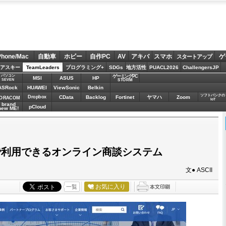
Phone/Mac
自動車
ホビー
自作PC
AV
アキバ
スマホ
ゲ
スタートアップ
アスキー
TeamLeaders
プログラミング+
SDGs
地方活性
PUACL2026
ChallengersJP
パソコン
ゲーミングPC
MSI
ASUS
HP
STORM
SEVEN
ASRock
HUAWEI
ViewSonic
Belkin
ソフトバンクの
Dropbox
CData
Backlog
Fortinet
ヤマハ
Zoom
ORACOM
IoT
brand
pCloud
new ME!
上で利用できるオンライン商談システム
文● ASCII
お気に入り
一覧