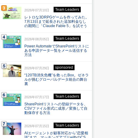
Team Leaders
2026年07月10日
レトロな3DRPGゲームを作ってみた。
7月13日まで延長された追加料金なし
の期間に「Claude Fable 5」を試そう
Team Leaders
2026年08月05日
Power AutomateでSharePointリストに
ある申請データ一覧をメール送信する
方法
sponsored
2026年07月29日
“120TB消失危機”を救ったBox。ゼネラ
ルが挑むグローバルデータ統合の舞台
裏
Team Leaders
2026年07月17日
SharePointリストへの登録データを、
CSVファイル形式に成形／変換して自
動保存する方法
Team Leaders
2026年07月15日
AIエージェントが顧客対応から“恋愛相
談”まで マッチングアプリwithのCS