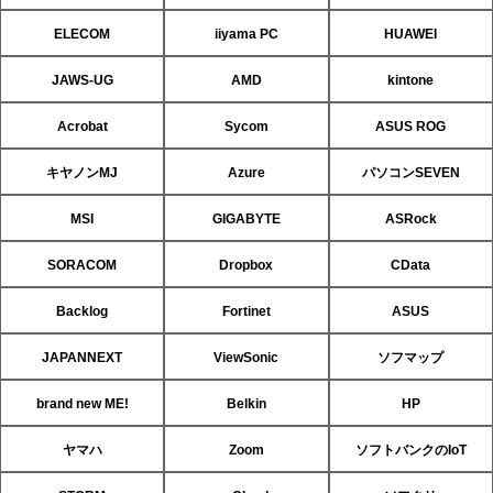
ELECOM
iiyama PC
HUAWEI
JAWS-UG
AMD
kintone
Acrobat
Sycom
ASUS ROG
キヤノンMJ
Azure
パソコンSEVEN
MSI
GIGABYTE
ASRock
SORACOM
Dropbox
CData
Backlog
Fortinet
ASUS
JAPANNEXT
ViewSonic
ソフマップ
brand new ME!
Belkin
HP
ヤマハ
Zoom
ソフトバンクのIoT