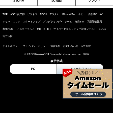
STORM
pCloud
ソフクリ
TOP
ASCII倶楽部
ビジネス
TECH
デジタル
iPhone/Mac
ホビー
自作PC
AV
アキバ
スマホ
スタートアップ
プログラミング+
ゲーム
格安SIM
倶楽部情報局
家電ASCII
アスキーグルメ
MITTR
IoT
サイバーセキュリティ小説コンテスト
SDGs
地方活性
サイトポリシー
プライバシーポリシー
運営会社
お問い合わせ
広告掲載
© KADOKAWA ASCII Research Laboratories, Inc. 2026
表示形式
PC
スマートフォン