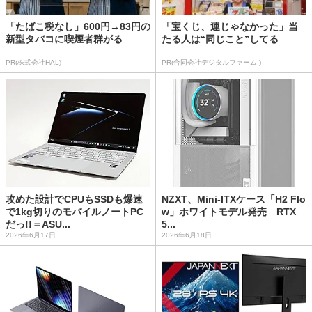
「たばこ税なし」600円→83円の
「宝くじ、運じゃなかった」当
新型タバコに喫煙者群がる
たる人は“同じこと”してる
PR(株式会社HAL)
PR(合同会社デジタルファーム )
攻めた設計でCPUもSSDも爆速
NZXT、Mini-ITXケース「H2 Flo
で1kg切りのモバイルノートPC
w」ホワイトモデル発売 RTX
だっ!!＝ASU...
5...
2026年6月17日
2026年6月18日