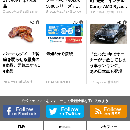
13 7000」など4製
ノートPC「Vostro
5」発売 インテル
品
3000シリーズ」発
Core／AMD Ryzen
売
モデルを用意
2020年10月13日 15:40
2020年11月17日 14:00
2021年06月29日 11:30
AD
AD
AD
バナナもダメ…？腎
最短5分で接続
「たった1年でオー
臓を弱らせる悪魔の
ナーが手放してしま
6食品、元気にする1
う車ランキング」
4食品
あの日本車も登場
PR Skyrocket株式会社
PR LotusFlare Inc
PR Skyrocket株式会社
公式アカウントをフォローして最新情報を手に入れよう
FMV
mouse
マカフィー