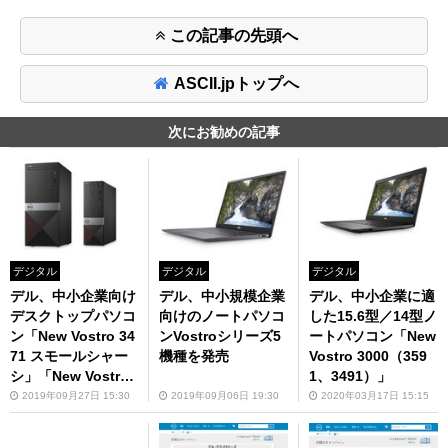
この記事の先頭へ
ASCII.jpトップへ
次にお勧めの記事
デジタル
デジタル
デジタル
デル、中小企業向け
デル、中小規模企業
デル、中小企業に適
デスクトップパソコ
向けのノートパソコ
した15.6型／14型ノ
ン「New Vostro 34
ンVostroシリーズ5
ートパソコン「New
71 スモールシャー
機種を発売
Vostro 3000（359
シ」「New Vostro
1、3491）」
3671 ミニタワー」
2019年09月27日 15:30
2019年09月06日 19:30
2020年03月17日 15:15