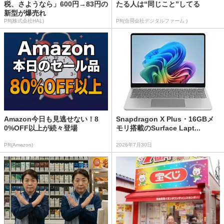
税、さようなら」600円→83円の
たる人は“同じこと”してる
新型が爆売れ
PR(株式会社HAL)
PR(合同会社デジタルファーム )
Amazon今日も見逃せない！8
Snapdragon X Plus・16GBメ
0%OFF以上が続々登場
モリ搭載のSurface Lapt...
PR(Amazon)
2026年7月30日