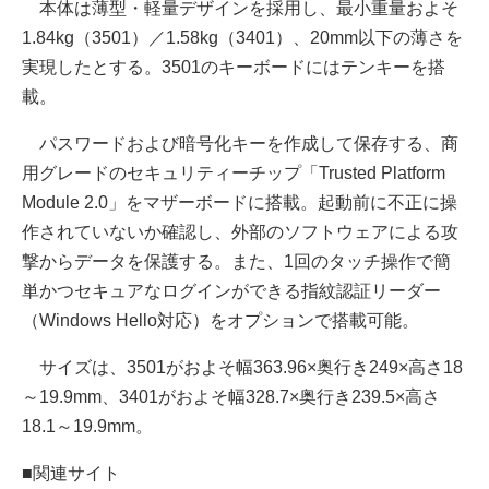
本体は薄型・軽量デザインを採用し、最小重量およそ
1.84kg（3501）／1.58kg（3401）、20mm以下の薄さを
実現したとする。3501のキーボードにはテンキーを搭
載。
パスワードおよび暗号化キーを作成して保存する、商
用グレードのセキュリティーチップ「Trusted Platform
Module 2.0」をマザーボードに搭載。起動前に不正に操
作されていないか確認し、外部のソフトウェアによる攻
撃からデータを保護する。また、1回のタッチ操作で簡
単かつセキュアなログインができる指紋認証リーダー
（Windows Hello対応）をオプションで搭載可能。
サイズは、3501がおよそ幅363.96×奥行き249×高さ18
～19.9mm、3401がおよそ幅328.7×奥行き239.5×高さ
18.1～19.9mm。
■関連サイト