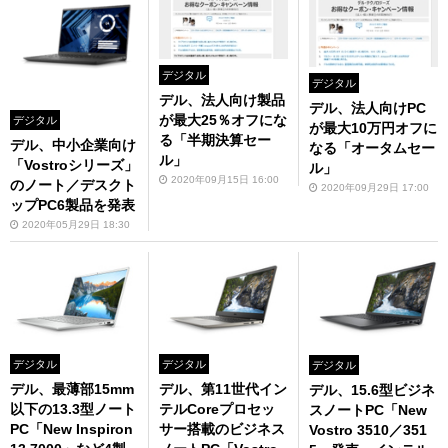
デジタル
デジタル
デル、法人向け製品
デル、法人向けPC
が最大25％オフにな
デジタル
が最大10万円オフに
る「半期決算セー
デル、中小企業向け
なる「オータムセー
ル」
「Vostroシリーズ」
ル」
2020年09月15日 16:00
のノート／デスクト
2020年09月29日 17:00
ップPC6製品を発表
2020年05月29日 18:30
デジタル
デジタル
デジタル
デル、最薄部15mm
デル、第11世代イン
デル、15.6型ビジネ
以下の13.3型ノート
テルCoreプロセッ
スノートPC「New
PC「New Inspiron
サー搭載のビジネス
Vostro 3510／351