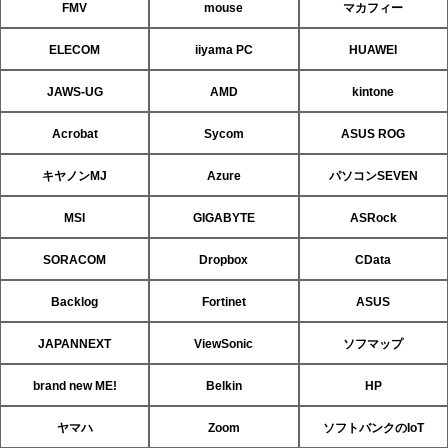
FMV
mouse
マカフィー
ELECOM
iiyama PC
HUAWEI
JAWS-UG
AMD
kintone
Acrobat
Sycom
ASUS ROG
キヤノンMJ
Azure
パソコンSEVEN
MSI
GIGABYTE
ASRock
SORACOM
Dropbox
CData
Backlog
Fortinet
ASUS
JAPANNEXT
ViewSonic
ソフマップ
brand new ME!
Belkin
HP
ヤマハ
Zoom
ソフトバンクのIoT