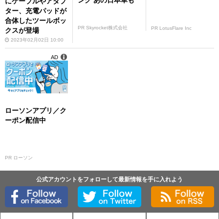
ング あの日本車も
にケーブルやアダプ
ター、充電パッドが
合体したツールボッ
PR Skyrocket株式会社
PR LotusFlare Inc
クスが登場
2023年02月02日 10:00
AD
ローソンアプリ／ク
ーポン配信中
PR ローソン
公式アカウントをフォローして最新情報を手に入れよう