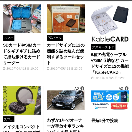
スマホ
PCパーツ
SDカードやSIMカー
カードサイズに12の
アスキーストア
ドをギチギチに詰め
機能を詰め込んだ便
6種の充電ケーブル
て持ち歩けるカード
利すぎるツールセッ
やSIM収納など カー
リーダー
ト
ドサイズに12の機能
2019年04月13日 10:00
2019年05月11日 23:05
「KableCARD」
2019年05月23日 22:00
AD
AD
スマホ
わずか1年でオーナ
最短5分で接続
ーが手放す車ランキ
メイク用コンパクト