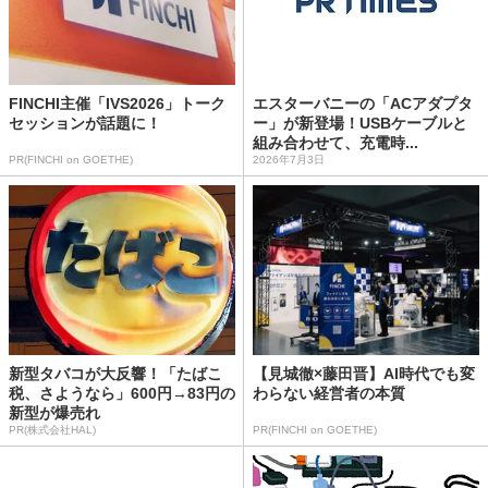
FINCHI主催「IVS2026」トーク
エスターバニーの「ACアダプタ
セッションが話題に！
ー」が新登場！USBケーブルと
組み合わせて、充電時...
PR(FINCHI on GOETHE)
2026年7月3日
新型タバコが大反響！「たばこ
【見城徹×藤田晋】AI時代でも変
税、さようなら」600円→83円の
わらない経営者の本質
新型が爆売れ
PR(株式会社HAL)
PR(FINCHI on GOETHE)