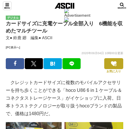
デジタル
カードサイズに充電ケーブル全部入り 6機能を収
めたマルチツール
文● 鈴鹿 廻 編集● ASCII
[PC表示へ]
2020年09月04日 10時00分更新
お気に入り
クレジットカードサイズに複数のモバイルアクセサリ
ーを持ち歩くことができる「hoco U86 6 in 1 ケーブル＆
コネクタストレージケース」がイケショップに入荷。日
本トラストテクノロジーが取り扱うhocoブランドの製品
で、価格は1480円だ。