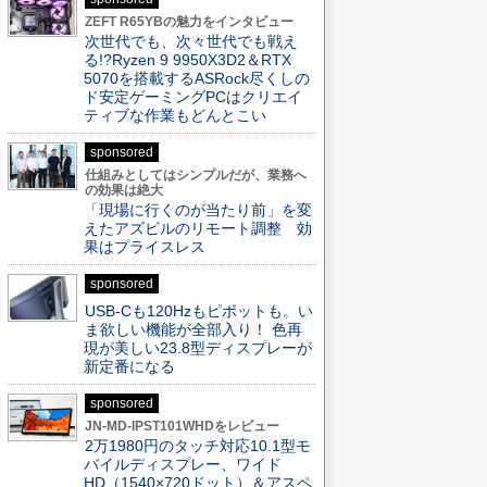
ZEFT R65YBの魅力をインタビュー
次世代でも、次々世代でも戦え
る!?Ryzen 9 9950X3D2＆RTX
5070を搭載するASRock尽くしの
ド安定ゲーミングPCはクリエイ
ティブな作業もどんとこい
sponsored
仕組みとしてはシンプルだが、業務へ
の効果は絶大
「現場に行くのが当たり前」を変
えたアズビルのリモート調整 効
果はプライスレス
sponsored
USB-Cも120Hzもピボットも。い
ま欲しい機能が全部入り！ 色再
現が美しい23.8型ディスプレーが
新定番になる
sponsored
JN-MD-IPST101WHDをレビュー
2万1980円のタッチ対応10.1型モ
バイルディスプレー、ワイド
HD（1540×720ドット）＆アスペ