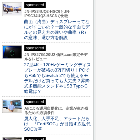
sponsored
JN-IPS34UQ2-HSC6とJN-
IPSC34UQ2-HSC6で比較
曲面（湾曲）ディスプレーってな
にがすごいの？一般的な平面モデ
ルとの見え方の違いや曲率（R）
の意味、選び方を解説
sponsored
JN-IPS27G120U2 価格.com限定モデ
ルをレビュー
27型4K・120Hzゲーミングディス
プレーが破格の3万円切り！PCで
もPS5でもSwitch 2でも使えるモ
デルだけど買っても大丈夫？昇降
式多機能スタンドやUSB Typc-C
給電は？
sponsored
AIによる運用自動化は、企業が生き残
るための必須条件
属人化、人手不足、アラートだら
け 「FortiSOC」が目指す次世代
SOC改革
sponsored