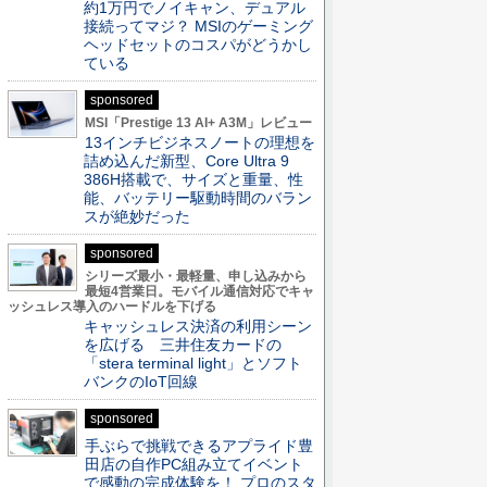
約1万円でノイキャン、デュアル
接続ってマジ？ MSIのゲーミング
ヘッドセットのコスパがどうかし
ている
sponsored
MSI「Prestige 13 AI+ A3M」レビュー
13インチビジネスノートの理想を
詰め込んだ新型、Core Ultra 9
386H搭載で、サイズと重量、性
能、バッテリー駆動時間のバラン
スが絶妙だった
sponsored
シリーズ最小・最軽量、申し込みから
最短4営業日。モバイル通信対応でキャ
ッシュレス導入のハードルを下げる
キャッシュレス決済の利用シーン
を広げる 三井住友カードの
「stera terminal light」とソフト
バンクのIoT回線
sponsored
手ぶらで挑戦できるアプライド豊
田店の自作PC組み立てイベント
で感動の完成体験を！ プロのスタ