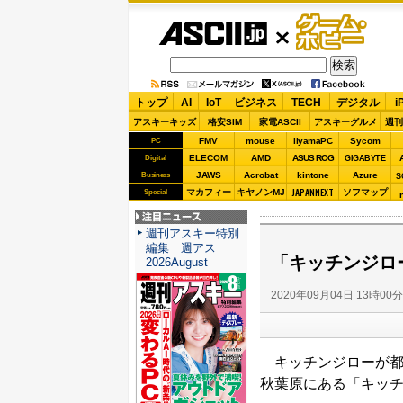
ASCII.jp
ゲーム・
ホビー
トップ
AI
IoT
ビジネス
TECH
デジタル
i
アスキーキッズ
格安SIM
家電ASCII
アスキーグルメ
週刊
FMV
mouse
iiyamaPC
Sycom
PC
ELECOM
AMD
ASUS ROG
Digital
GIGABYTE
JAWS
Acrobat
kintone
Azure
Business
S
JAPANNEXT
マカフィー
キヤノンMJ
ソフマップ
Special
注目ニュース
週刊アスキー特別
編集 週アス
「キッチンジロ
2026August
2020年09月04日 13時00
キッチンジローが都内
秋葉原にある「キッ