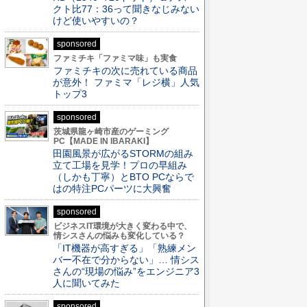
クト比77：36って聞きなじみない
けど使いやすいの？
sponsored
ファミチキ「ファミマ味」も実食
ファミチキの次に売れている商品
が意外！ ファミマ「レジ横」人気
トップ3
sponsored
茨城県龍ヶ崎市産のゲーミング
PC【MADE IN IBARAKI】
田園風景が広がるSTORMの組み
立て工場を見学！プロの早組み
（しかも丁寧）とBTO PCならで
はの特注PCパーツに大興奮
sponsored
ビジネスIT環境が大きく変わる中で、
情シスさんの悩みも変化している？
「IT機器が高すぎる」「熟練メン
バー不在で分からない」… 情シス
さんの“現場の悩み”をエンジニア3
人に聞いてみた
sponsored