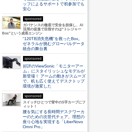
ッフによるサポートで初参加でも
安心
sponsored
ガバナンスの徹底で安全を担保し、AI
活用の促進で目指すのは“トレジャー
Box”という成長エンジン
“120TB消失危機”を救ったBox。
ゼネラルが挑むグローバルデータ
統合の舞台裏
sponsored
好評のViewSonic「モニターアー
ム」にスタイリッシュなモデルが
新登場！ アームの動きがスムーズ
で、机も広く使えてデスクトップ
環境が激変した
sponsored
スイッチひとつで背中のS字カーブにフ
ィット！
腰を気にする長時間デスクワーカ
ーのための次世代チェア。理想の
座り心地を実現する「LiberNovo
Omni Pro」