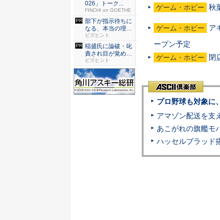
026」トーク...
秋
ゲーム・ホビー
FINCHI on GOETHE
部下が指示待ちに
ア
ゲーム・ホビー
なる、本当の理
由。23年...
ビズヒント
ープン予定
稲盛氏に論破・叱
責され目が覚め
閉
ゲーム・ホビー
た。経営者...
ビズヒント
プロ野球も対象に