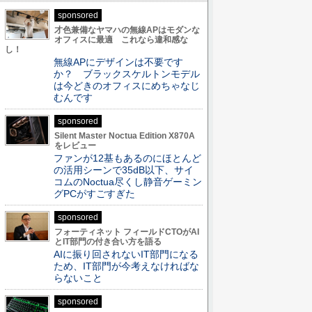
sponsored
才色兼備なヤマハの無線APはモダンな
オフィスに最適 これなら違和感な
し！
無線APにデザインは不要です
か？ ブラックスケルトンモデル
は今どきのオフィスにめちゃなじ
むんです
sponsored
Silent Master Noctua Edition X870A
をレビュー
ファンが12基もあるのにほとんど
の活用シーンで35dB以下、サイ
コムのNoctua尽くし静音ゲーミン
グPCがすごすぎた
sponsored
フォーティネット フィールドCTOがAI
とIT部門の付き合い方を語る
AIに振り回されないIT部門になる
ため、IT部門が今考えなければな
らないこと
sponsored