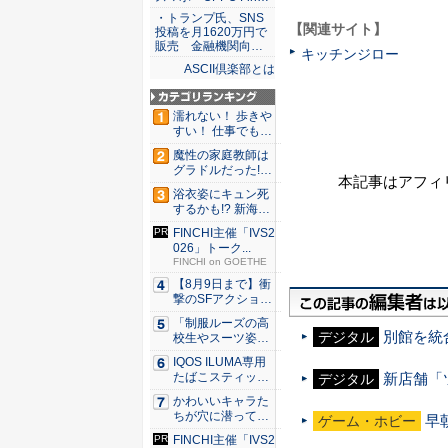
・トランプ氏、SNS
【関連サイト】
投稿を月1620万円で
販売 金融機関向…
キッチンジロー
ASCII倶楽部とは
濡れない！ 歩きや
すい！ 仕事でも履
ける...
魔性の家庭教師は
グラドルだった!?
本記事はアフィ
村雨...
浴衣姿にキュン死
するかも!? 新海ま
きが...
FINCHI主催「IVS2
026」トーク...
FINCHI on GOETHE
【8月9日まで】衝
撃のSFアクション
『G...
「制服ルーズの高
別館を統
デジタル
校生やスーツ姿の
OLを演...
IQOS ILUMA専用
新店舗「
たばこスティッ
デジタル
ク...
かわいいキャラた
ちが穴に潜ってひ
早
ゲーム・ホビー
どい目に...
FINCHI主催「IVS2