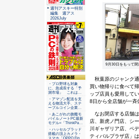
週刊アスキー特別
編集 週アス
2026July
9月30日をもって
秋葉原のジャンク通
ASCII倶楽部
・プロ野球も対象
買い物帰りに食べて
に、急成長する「予
測市場」 これは…
ップ店員も愛用してい
・アマゾン配送を支
8日から全店舗が一斉
える物流大手、ステ
ーブルコイン企業…
なお閉店する店舗は
・あこがれの旗艦モ
バイルノートPC最新
店、新虎ノ門店、シ
モデル=「ThinkPa…
川ギャザリア店、ペデ
・ハッセルブラッド
搭載の頂上カメラ・
ティバルプラザ店」
スマホ「OPPO Fin…