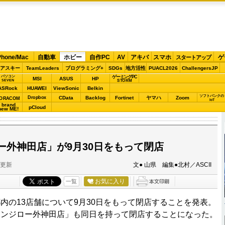
Phone/Mac
自動車
ホビー
自作PC
AV
アキバ
スマホ
ゲ
スタートアップ
アスキー
TeamLeaders
プログラミング+
SDGs
地方活性
PUACL2026
ChallengersJP
パソコン
ゲーミングPC
MSI
ASUS
HP
STORM
SEVEN
ASRock
HUAWEI
ViewSonic
Belkin
ソフトバンクの
Dropbox
CData
Backlog
Fortinet
ヤマハ
Zoom
ORACOM
IoT
brand
pCloud
new ME!
ー外神田店」が9月30日をもって閉店
分更新
文● 山県 編集●北村／ASCII
お気に入り
一覧
の13店舗について9月30日をもって閉店することを発表。
チンジロー外神田店」も同日を持って閉店することになった。