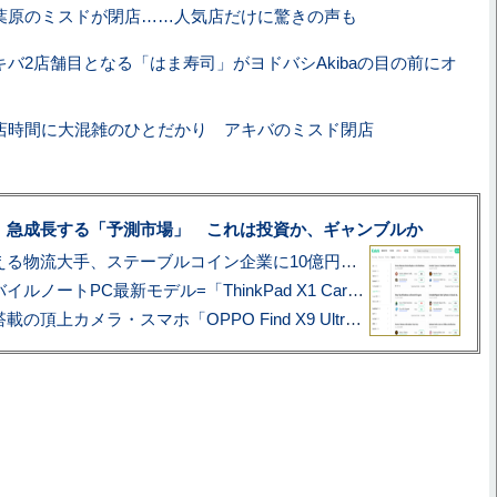
葉原のミスドが閉店……人気店だけに驚きの声も
キバ2店舗目となる「はま寿司」がヨドバシAkibaの目の前にオ
店時間に大混雑のひとだかり アキバのミスド閉店
、急成長する「予測市場」 これは投資か、ギャンブルか
アマゾン配送を支える物流大手、ステーブルコイン企業に10億円投資のワケ
あこがれの旗艦モバイルノートPC最新モデル=「ThinkPad X1 Carbon Gen 14 Aura Edition」実機レビュー
ハッセルブラッド搭載の頂上カメラ・スマホ「OPPO Find X9 Ultra」実写レビュー=プロが本気で徹底撮影しました!!