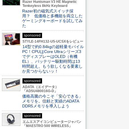
Razer Huntsman V3 HE Magnetic
Tenkeyless 8kHz Keyboard
Razer初の磁気式スイッチ採
用？ 低価格と多機能を両立した
ゲーミングキーボードを試してみ
た
sponsored
STYLE-14FH132-U5-UCSXをレビュー
14型で約0.84kgの超軽量モバイル
PC！CPUはCore Ultraシリーズ3
でディスプレーはOLED（有機
EL）、バッテリー駆動時間は13
時間超え。もう欲しくなる要素し
か見つからないッ！
sponsored
ADATA（エイデータ）
「AD5U480016G-D」
価格高騰の今こそ「安心できる」
メモリを。信頼と実績のADATA
DDR5メモリを導入しよう
sponsored
エムエスアイコンピュータージャパン
「MAESTRO 500 WIRELESS」