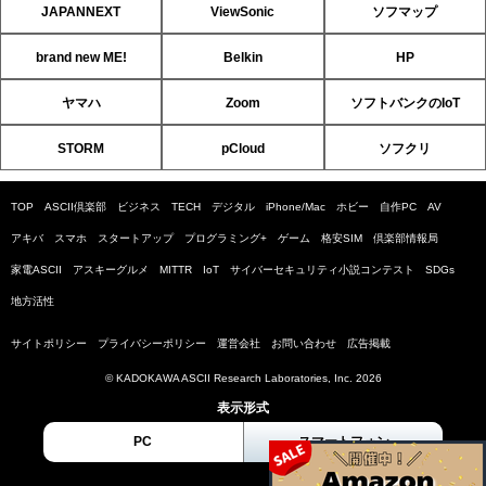
JAPANNEXT
ViewSonic
ソフマップ
brand new ME!
Belkin
HP
ヤマハ
Zoom
ソフトバンクのIoT
STORM
pCloud
ソフクリ
TOP
ASCII倶楽部
ビジネス
TECH
デジタル
iPhone/Mac
ホビー
自作PC
AV
アキバ
スマホ
スタートアップ
プログラミング+
ゲーム
格安SIM
倶楽部情報局
家電ASCII
アスキーグルメ
MITTR
IoT
サイバーセキュリティ小説コンテスト
SDGs
地方活性
サイトポリシー
プライバシーポリシー
運営会社
お問い合わせ
広告掲載
© KADOKAWA ASCII Research Laboratories, Inc. 2026
表示形式
PC
スマートフォン