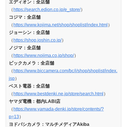
エディオン：全店舗
（
https://search.edion.co.jp/e_store/
）
コジマ：全店舗
（
https://www.kojima.net/shop/shoplist/index.html
）
ジョーシン：全店舗
（
https://shop.joshin.co.jp/
）
ノジマ：全店舗
（
https://www.nojima.co.jp/shop/
）
ビックカメラ：全店舗
（
https://www.biccamera.com/bc/i/shop/shoplist/index.
jsp
）
ベスト電器：全店舗
（
https://www.bestdenki.ne.jp/store/search.html
）
ヤマダ電機：都内LABI店
（
https://www.yamada-denki.jp/store/contents/?
p=13
）
ヨドバシカメラ：マルチメディアAkiba