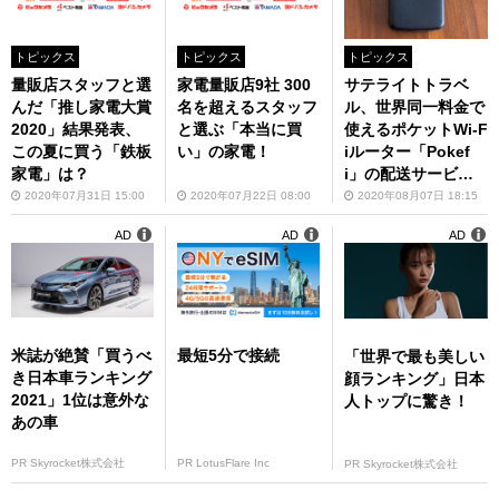
トピックス
トピックス
トピックス
量販店スタッフと選
家電量販店9社 300
サテライトトラベ
んだ「推し家電大賞
名を超えるスタッフ
ル、世界同一料金で
2020」結果発表、
と選ぶ「本当に買
使えるポケットWi-F
この夏に買う「鉄板
い」の家電！
iルーター「Pokef
家電」は？
i」の配送サービス
開始
2020年07月31日 15:00
2020年07月22日 08:00
2020年08月07日 18:15
AD
AD
AD
米誌が絶賛「買うべ
最短5分で接続
「世界で最も美しい
き日本車ランキング
顔ランキング」日本
2021」1位は意外な
人トップに驚き！
あの車
PR Skyrocket株式会社
PR LotusFlare Inc
PR Skyrocket株式会社