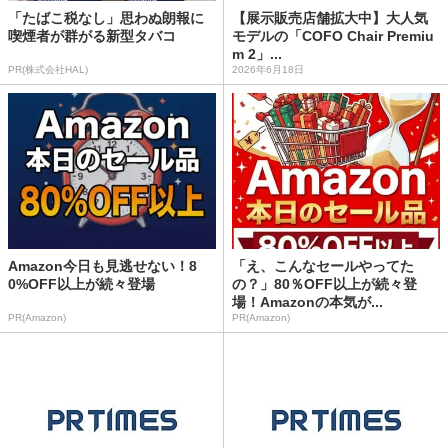
「たばこ税なし」思わぬ朗報に
【展示販売店舗拡大中】大人気
喫煙者が群がる新型タバコ
モデルの「COFO Chair Premiu
m 2」...
PR(株式会社HAL)
2026年6月18日
Amazon今日も見逃せない！8
「え、こんなセールやってた
0%OFF以上が続々登場
の？」80％OFF以上が続々登
場！Amazonの本気が...
PR(Amazon)
PR(Amazon)