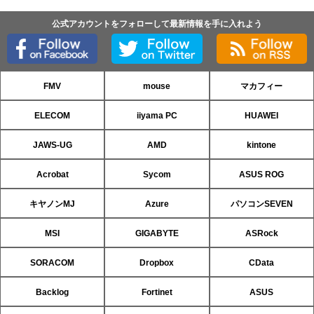
公式アカウントをフォローして最新情報を手に入れよう
FMV
mouse
マカフィー
ELECOM
iiyama PC
HUAWEI
JAWS-UG
AMD
kintone
Acrobat
Sycom
ASUS ROG
キヤノンMJ
Azure
パソコンSEVEN
MSI
GIGABYTE
ASRock
SORACOM
Dropbox
CData
Backlog
Fortinet
ASUS