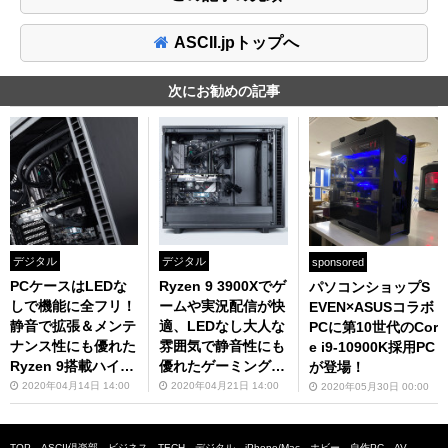
ASCII.jpトップへ
次にお勧めの記事
デジタル
デジタル
sponsored
PCケースはLEDな
Ryzen 9 3900Xでゲ
パソコンショップS
しで機能に全フリ！
ームや実況配信が快
EVEN×ASUSコラボ
静音で拡張＆メンテ
適、LEDなし大人な
PCに第10世代のCor
ナンス性にも優れた
雰囲気で静音性にも
e i9-10900K採用PC
Ryzen 9搭載ハイス
優れたゲーミングP
が登場！
ペックゲーミングP
C「ZEFT R9FD」
2020年04月14日 14:00
2020年04月21日 14:00
2020年05月30日 00:00
C「ZEFT R9FD」
の性能をチェック
TOP
ASCII倶楽部
ビジネス
TECH
デジタル
iPhone/Mac
ホビー
自作PC
AV