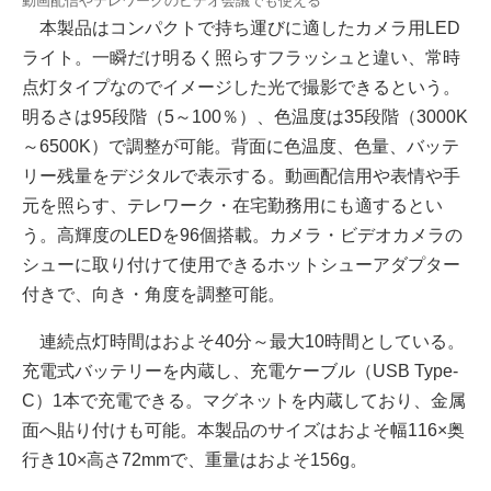
動画配信やテレワークのビデオ会議でも使える
本製品はコンパクトで持ち運びに適したカメラ用LED
ライト。一瞬だけ明るく照らすフラッシュと違い、常時
点灯タイプなのでイメージした光で撮影できるという。
明るさは95段階（5～100％）、色温度は35段階（3000K
～6500K）で調整が可能。背面に色温度、色量、バッテ
リー残量をデジタルで表示する。動画配信用や表情や手
元を照らす、テレワーク・在宅勤務用にも適するとい
う。高輝度のLEDを96個搭載。カメラ・ビデオカメラの
シューに取り付けて使用できるホットシューアダプター
付きで、向き・角度を調整可能。
連続点灯時間はおよそ40分～最大10時間としている。
充電式バッテリーを内蔵し、充電ケーブル（USB Type-
C）1本で充電できる。マグネットを内蔵しており、金属
面へ貼り付けも可能。本製品のサイズはおよそ幅116×奥
行き10×高さ72mmで、重量はおよそ156g。