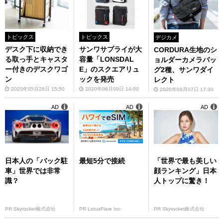
トピックス
トピックス
デジカメ
デスク下に収納でき
サンワサプライが大
CORDURA生地のシ
る取っ手とキャスタ
容量「LONSDAL
ョルダーカメラバッ
ー付きのデスクワゴ
E」のスクエアリュ
グ2種、サンワダイ
ン
ックを発売
レクト
2020年05月26日 15:50
2020年06月09日 14:00
2020年09月07日 17:30
AD
AD
AD
日本人の「バック駐
最短5分で接続
「世界で最も美しい
車」世界では非常
顔ランキング」日本
識？
人トップに驚き！
PR Skyrocket株式会社
PR LotusFlare Inc
PR Skyrocket株式会社