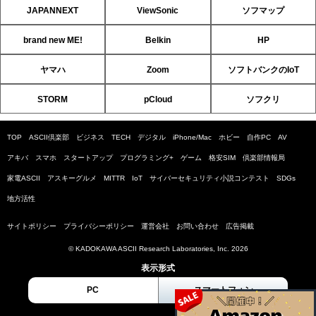
JAPANNEXT
ViewSonic
ソフマップ
brand new ME!
Belkin
HP
ヤマハ
Zoom
ソフトバンクのIoT
STORM
pCloud
ソフクリ
TOP
ASCII倶楽部
ビジネス
TECH
デジタル
iPhone/Mac
ホビー
自作PC
AV
アキバ
スマホ
スタートアップ
プログラミング+
ゲーム
格安SIM
倶楽部情報局
家電ASCII
アスキーグルメ
MITTR
IoT
サイバーセキュリティ小説コンテスト
SDGs
地方活性
サイトポリシー
プライバシーポリシー
運営会社
お問い合わせ
広告掲載
© KADOKAWA ASCII Research Laboratories, Inc. 2026
表示形式
PC
スマートフォン