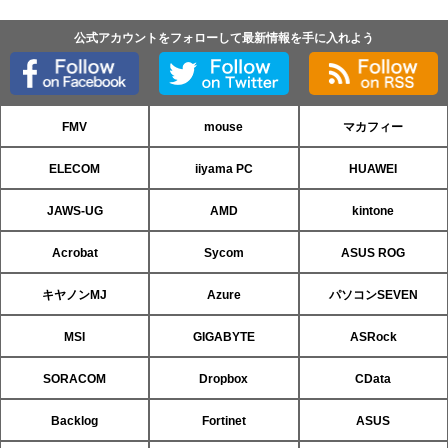
公式アカウントをフォローして最新情報を手に入れよう
FMV
mouse
マカフィー
ELECOM
iiyama PC
HUAWEI
JAWS-UG
AMD
kintone
Acrobat
Sycom
ASUS ROG
キヤノンMJ
Azure
パソコンSEVEN
MSI
GIGABYTE
ASRock
SORACOM
Dropbox
CData
Backlog
Fortinet
ASUS