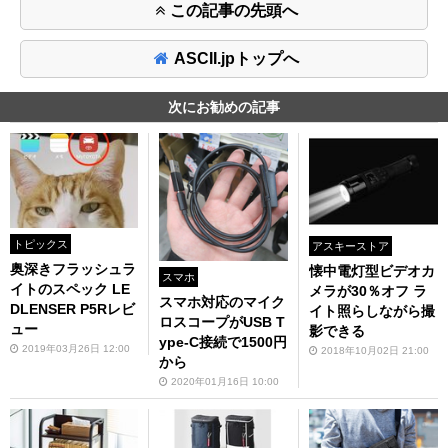
この記事の先頭へ
ASCII.jpトップへ
次にお勧めの記事
トピックス
アスキーストア
奥深きフラッシュラ
懐中電灯型ビデオカ
スマホ
イトのスペック LE
メラが30％オフ ラ
スマホ対応のマイク
DLENSER P5Rレビ
イト照らしながら撮
ロスコープがUSB T
ュー
影できる
ype-C接続で1500円
2019年03月26日 12:00
2018年10月02日 21:00
から
2020年01月16日 10:00