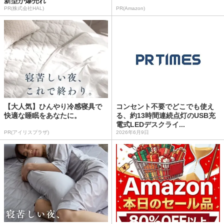
新型が爆売れ
PR(株式会社HAL)
PR(Amazon)
【大人気】ひんやり冷感寝具で
コンセント不要でどこでも使え
快適な睡眠をあなたに。
る、約13時間連続点灯のUSB充
電式LEDデスクライ...
PR(アイリスプラザ)
2026年6月9日