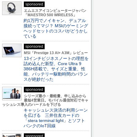
sponsored
エムエスアイコンピュータージャパン
「MAESTRO 500 WIRELESS」
約1万円でノイキャン、デュアル
接続ってマジ？ MSIのゲーミング
ヘッドセットのコスパがどうかし
ている
sponsored
MSI「Prestige 13 AI+ A3M」レビュー
13インチビジネスノートの理想を
詰め込んだ新型、Core Ultra 9
386H搭載で、サイズと重量、性
能、バッテリー駆動時間のバラン
スが絶妙だった
sponsored
シリーズ最小・最軽量、申し込みから
最短4営業日。モバイル通信対応でキャ
ッシュレス導入のハードルを下げる
キャッシュレス決済の利用シーン
を広げる 三井住友カードの
「stera terminal light」とソフト
バンクのIoT回線
sponsored