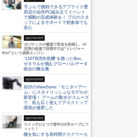
手ぶらで挑戦できるアプライド豊
田店の自作PC組み立てイベント
で感動の完成体験を！ プロのスタ
ッフによるサポートで初参加でも
安心
sponsored
ガバナンスの徹底で安全を担保し、AI
活用の促進で目指すのは“トレジャー
Box”という成長エンジン
“120TB消失危機”を救ったBox。
ゼネラルが挑むグローバルデータ
統合の舞台裏
sponsored
好評のViewSonic「モニターアー
ム」にスタイリッシュなモデルが
新登場！ アームの動きがスムーズ
で、机も広く使えてデスクトップ
環境が激変した
sponsored
スイッチひとつで背中のS字カーブにフ
ィット！
腰を気にする長時間デスクワーカ