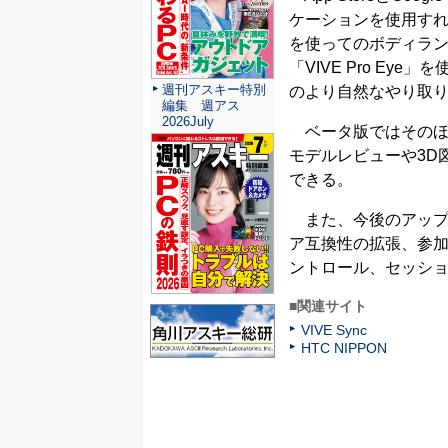
ケーションを使用す
を使ってのボディラン
「VIVE Pro E
週刊アスキー特別
のより自然なやり取
編集 週アス
2026July
ベータ版ではそのほか
モデルレビューや3D
できる。
また、今後のアップ
ア互換性の拡張、参加
ントロール、セッシ
■関連サイト
VIVE Sync
HTC NIPPON