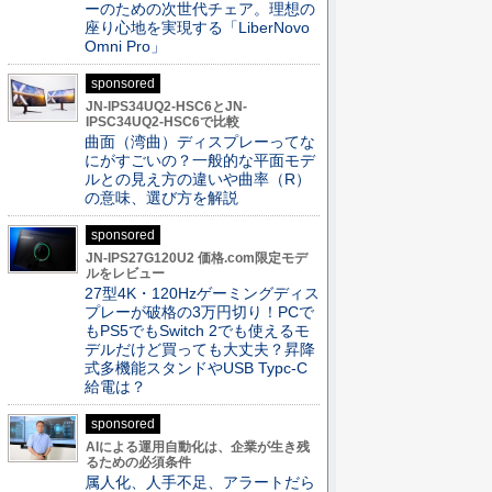
ーのための次世代チェア。理想の
座り心地を実現する「LiberNovo
Omni Pro」
sponsored
JN-IPS34UQ2-HSC6とJN-
IPSC34UQ2-HSC6で比較
曲面（湾曲）ディスプレーってな
にがすごいの？一般的な平面モデ
ルとの見え方の違いや曲率（R）
の意味、選び方を解説
sponsored
JN-IPS27G120U2 価格.com限定モデ
ルをレビュー
27型4K・120Hzゲーミングディス
プレーが破格の3万円切り！PCで
もPS5でもSwitch 2でも使えるモ
デルだけど買っても大丈夫？昇降
式多機能スタンドやUSB Typc-C
給電は？
sponsored
AIによる運用自動化は、企業が生き残
るための必須条件
属人化、人手不足、アラートだら