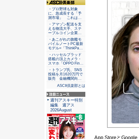
ASCII倶楽部
・プロ野球も対象
に、急成長する「予
測市場」 これは…
・アマゾン配送を支
える物流大手、ステ
ーブルコイン企業…
・あこがれの旗艦モ
バイルノートPC最新
モデル=「ThinkPa…
・ハッセルブラッド
搭載の頂上カメラ・
スマホ「OPPO Fin…
・トランプ氏、SNS
投稿を月1620万円で
販売 金融機関向…
ASCII倶楽部とは
注目ニュース
週刊アスキー特別
編集 週アス
2026August
App StoreとGoogl