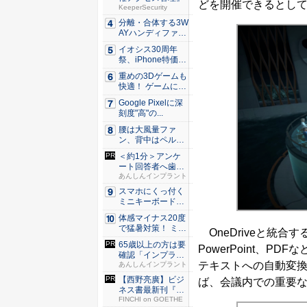
どを開催できるとし
KeeperSecurity
分離・合体する3W
AYハンディファ
ン。置...
イオシス30周年
祭、iPhone特価品
を...
重めの3Dゲームも
快適！ ゲームに強
いH...
Google Pixelに深
刻度"高"の...
腰は大風量ファ
ン、背中はペルチ
ェ冷却。ダ...
＜約1分＞アンケ
ート回答者へ歯科
医師が監...
あんしんインプラント
スマホにくっ付く
ミニキーボード！
触ってわ...
体感マイナス20度
で猛暑対策！ ミズ
OneDriveと統
ノの...
65歳以上の方は要
PowerPoint、
確認「インプラン
テキストへの自動変
トは保...
あんしんインプラント
【西野亮廣】ビジ
ば、会議内での重要な決
ネス書最新刊『北
極星 僕...
FINCHI on GOETHE