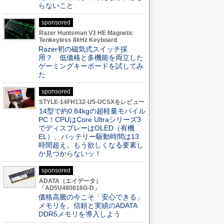
らないこと
sponsored
Razer Huntsman V3 HE Magnetic
Tenkeyless 8kHz Keyboard
Razer初の磁気式スイッチ採
用？ 低価格と多機能を両立した
ゲーミングキーボードを試してみ
た
sponsored
STYLE-14FH132-U5-UCSXをレビュー
14型で約0.84kgの超軽量モバイル
PC！CPUはCore Ultraシリーズ3
でディスプレーはOLED（有機
EL）、バッテリー駆動時間は13
時間超え。もう欲しくなる要素し
か見つからないッ！
sponsored
ADATA（エイデータ）
「AD5U480016G-D」
価格高騰の今こそ「安心できる」
メモリを。信頼と実績のADATA
DDR5メモリを導入しよう