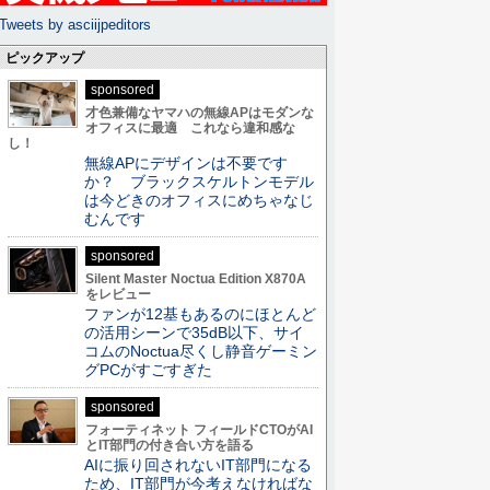
Tweets by asciijpeditors
ピックアップ
sponsored
才色兼備なヤマハの無線APはモダンな
オフィスに最適 これなら違和感な
し！
無線APにデザインは不要です
か？ ブラックスケルトンモデル
は今どきのオフィスにめちゃなじ
むんです
sponsored
Silent Master Noctua Edition X870A
をレビュー
ファンが12基もあるのにほとんど
の活用シーンで35dB以下、サイ
コムのNoctua尽くし静音ゲーミン
グPCがすごすぎた
sponsored
フォーティネット フィールドCTOがAI
とIT部門の付き合い方を語る
AIに振り回されないIT部門になる
ため、IT部門が今考えなければな