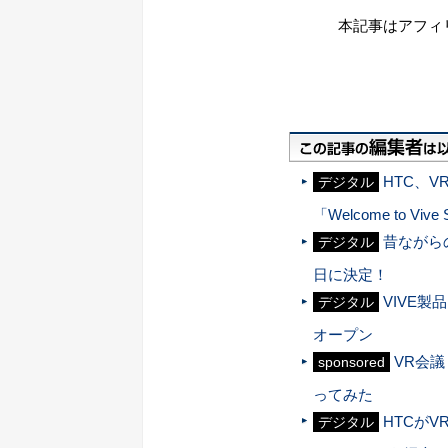
本記事はアフィ
HTC、V
デジタル
「Welcome to Viv
昔ながら
デジタル
日に決定！
VIVE製
デジタル
オープン
VR会議
sponsored
ってみた
HTCが
デジタル