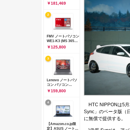
コン 15-fd 15.6イン
￥181,469
チ インテル Core 5
120U メモリ16GB
2
SSD512GB
Windows 11
Microsoft Office
2024搭載 WPS
Office搭載 カメラシ
FMV ノートパソコン
ャッター 指紋認証 薄
WE1-K3 (MS 365
型 Copilotキー搭載
Personal/Copilotキ
￥125,800
ナチュラルシルバー
ー搭載/Win 11/15.6
(BJ0M5PA-AAAI)
型/Core
3
i5/16GB/SSD
512GB/ホワイト)
FMVWK3E15W_AZ
Lenovo ノートパソ
コン パソコン
IdeaPad Slim 3 14.0
￥159,800
インチ AMD
Ryzen™ 5 8640HS
4
メモリ16GB
HTC NIPPONは
SSD512GB
Sync」のベータ版
Microsoft 365 試用
版 Windows11 バッ
に無償で提供する。
テリー駆動12.6時間
【Amazon.co.jp限
重量1.39kg ルナグレ
定】ASUS ノートパ