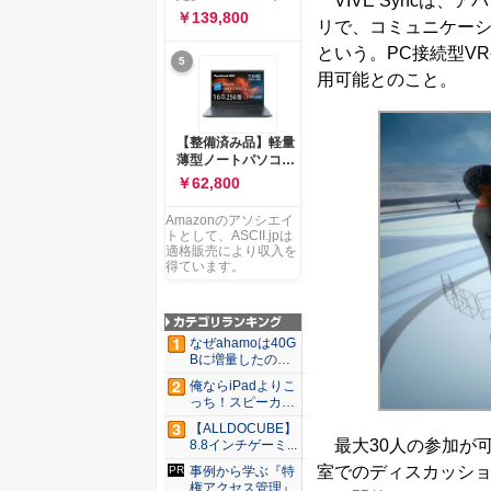
VIVE Syncは
ー 83K9003JJP ノー
ソコン Vivobook 15
￥139,800
トPC
リで、コミュニケー
M1502NAQ 15.6イ
ンチ AMD Ryzen 7
という。PC接続型V
5
170 メモリ16GB
用可能とのこと。
SSD 512GB
Microsoft 365
Personal (24か月版)
搭載 Windows 11 重
【整備済み品】軽量
量1.7kg Wi-Fi 6E ク
薄型ノートパソコン
ワイエットブルー
dynabook G83 ■
￥62,800
M1502NAQ-
13.3型
R7165BUWS
FHD(1920x1080) -
Amazonのアソシエイ
高性能第11世代Core
トとして、ASCII.jpは
i5-1135G7 - メモリ
適格販売により収入を
16GB - SSD 256GB
得ています。
- Webカメラ -
WiFi&Bluetooth -
USB Type-C - MS
Office 2021 - Win11
なぜahamoは40G
搭載
Bに増量したの
か ...
俺ならiPadよりこ
っち！スピーカー
9個...
【ALLDOCUBE】
最大30人の参加が
8.8インチゲーミ...
室でのディスカッシ
事例から学ぶ『特
権アクセス管理』