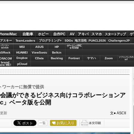
Phone/Mac
自動車
ホビー
自作PC
AV
アキバ
スマホ
ゲ
スタートアップ
アスキー
TeamLeaders
プログラミング+
SDGs
地方活性
PUACL2026
ChallengersJP
パソコン
ゲーミングPC
MSI
ASUS
HP
STORM
SEVEN
ASRock
HUAWEI
ViewSonic
Belkin
ソフトバンクの
Dropbox
CData
Backlog
Fortinet
ヤマハ
Zoom
ORACOM
IoT
brand
pCloud
new ME!
トワーカーに無償で提供
間で会議ができるビジネス向けコラボレーションア
ync」ベータ版を公開
分更新
文● ASCII
お気に入り
一覧