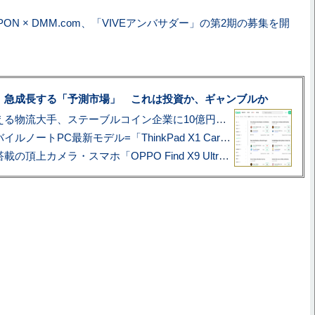
IPPON × DMM.com、「VIVEアンバサダー」の第2期の募集を開
、急成長する「予測市場」 これは投資か、ギャンブルか
アマゾン配送を支える物流大手、ステーブルコイン企業に10億円投資のワケ
あこがれの旗艦モバイルノートPC最新モデル=「ThinkPad X1 Carbon Gen 14 Aura Edition」実機レビュー
ハッセルブラッド搭載の頂上カメラ・スマホ「OPPO Find X9 Ultra」実写レビュー=プロが本気で徹底撮影しました!!