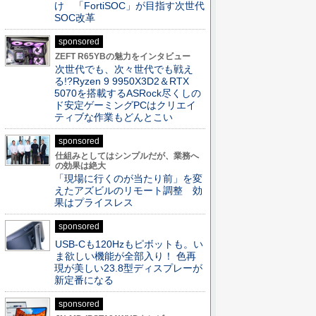
け 「FortiSOC」が目指す次世代
SOC改革
sponsored
ZEFT R65YBの魅力をインタビュー
次世代でも、次々世代でも戦え
る!?Ryzen 9 9950X3D2＆RTX
5070を搭載するASRock尽くしの
ド安定ゲーミングPCはクリエイ
ティブな作業もどんとこい
sponsored
仕組みとしてはシンプルだが、業務へ
の効果は絶大
「現場に行くのが当たり前」を変
えたアズビルのリモート調整 効
果はプライスレス
sponsored
USB-Cも120Hzもピボットも。い
ま欲しい機能が全部入り！ 色再
現が美しい23.8型ディスプレーが
新定番になる
sponsored