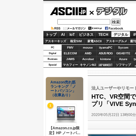
ASCII.jp
デジタル
トップ
AI
IoT
ビジネス
TECH
デジタル
i
アスキーキッズ
格安SIM
家電ASCII
アスキーグルメ
週刊
FMV
mouse
iiyamaPC
Sycom
PC
ELECOM
AMD
ASUS ROG
Digital
GIGABYTE
JAWS
Acrobat
kintone
Azure
Business
S
JAPANNEXT
マカフィー
キヤノンMJ
ソフマップ
Special
Amazon売れ筋
ランキング「ノ
法人ユーザーやリモー
ートパソコン」
（在庫あり）
HTC、VR空
プリ「VIVE S
1
2020年05月22日 13時00
【Amazon.co.jp限
定】HP ノートパソ