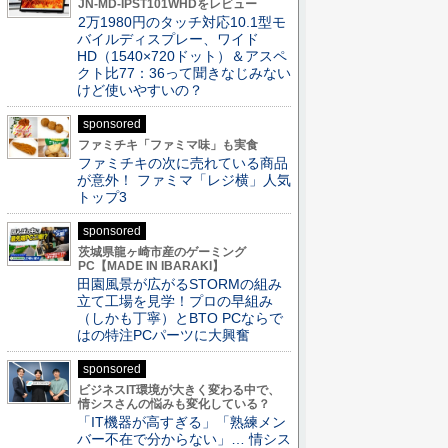
JN-MD-IPST101WHDをレビュー
2万1980円のタッチ対応10.1型モ
バイルディスプレー、ワイド
HD（1540×720ドット）＆アスペ
クト比77：36って聞きなじみない
けど使いやすいの？
sponsored
ファミチキ「ファミマ味」も実食
ファミチキの次に売れている商品
が意外！ ファミマ「レジ横」人気
トップ3
sponsored
茨城県龍ヶ崎市産のゲーミング
PC【MADE IN IBARAKI】
田園風景が広がるSTORMの組み
立て工場を見学！プロの早組み
（しかも丁寧）とBTO PCならで
はの特注PCパーツに大興奮
sponsored
ビジネスIT環境が大きく変わる中で、
情シスさんの悩みも変化している？
「IT機器が高すぎる」「熟練メン
バー不在で分からない」… 情シス