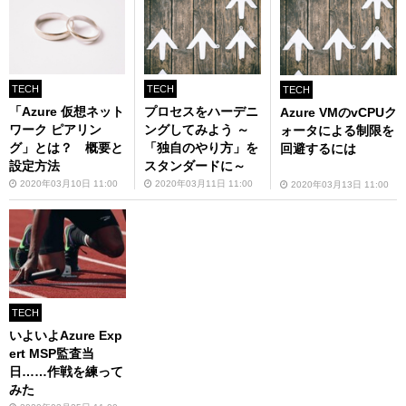
TECH
TECH
TECH
「Azure 仮想ネット
プロセスをハーデニ
Azure VMのvCPUク
ワーク ピアリン
ングしてみよう ～
ォータによる制限を
グ」とは？ 概要と
「独自のやり方」を
回避するには
設定方法
スタンダードに～
2020年03月10日 11:00
2020年03月11日 11:00
2020年03月13日 11:00
TECH
いよいよAzure Exp
ert MSP監査当
日……作戦を練って
みた