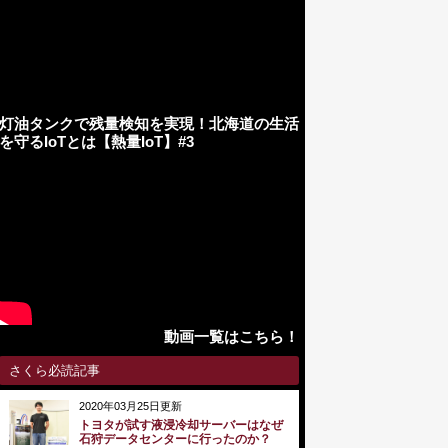
灯油タンクで残量検知を実現！北海道の生活
を守るIoTとは【熱量IoT】#3
動画一覧はこちら！
さくら必読記事
2020年03月25日更新
トヨタが試す液浸冷却サーバーはなぜ
石狩データセンターに行ったのか？