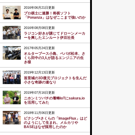
2016年06月21日更新
プロ棋士に連勝！将棋ソフト
「Ponanza」はなぜここまで強いのか
2016年08月08日更新
ラジコン好きが講じてドローンメーカ
ーを興したエンルート伊豆社長
2017年05月24日更新
オルターブース小島、ペパボ松本、さ
くら田中の3人が語るエンジニアの生
き様
2019年12月13日更新
首里城の3D復元プロジェクトを生んだ
小さな奇跡の連なり
2019年07月16日更新
ニホンミツバチの養蜂IoTにsakura.io
を活用してみた
2018年11月06日更新
ピクシブ×さくらの「ImageFlux」はど
のようにして生まれ、メルカリや
BASEはなぜ採用したのか