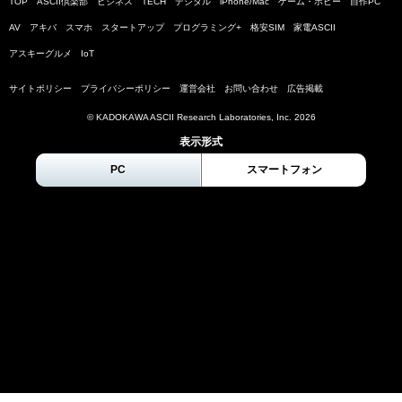
TOP
ASCII倶楽部
ビジネス
TECH
デジタル
iPhone/Mac
ゲーム・ホビー
自作PC
AV
アキバ
スマホ
スタートアップ
プログラミング+
格安SIM
家電ASCII
アスキーグルメ
IoT
サイトポリシー
プライバシーポリシー
運営会社
お問い合わせ
広告掲載
© KADOKAWA ASCII Research Laboratories, Inc.
2026
表示形式
PC
スマートフォン