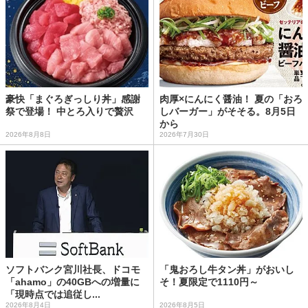
豪快「まぐろぎっしり丼」感謝
肉厚×にんにく醤油！ 夏の「おろ
祭で登場！ 中とろ入りで贅沢
しバーガー」がそそる。8月5日
から
2026年8月8日
2026年7月30日
ソフトバンク宮川社長、ドコモ
「鬼おろし牛タン丼」がおいし
「ahamo」の40GBへの増量に
そ！夏限定で1110円～
「現時点では追従し...
2026年8月4日
2026年8月5日