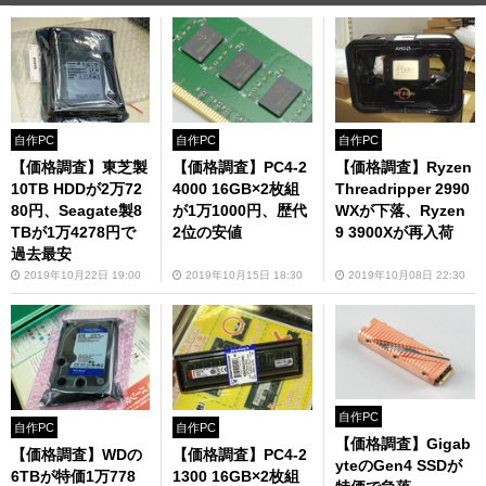
自作PC
自作PC
自作PC
【価格調査】東芝製
【価格調査】PC4-2
【価格調査】Ryzen
10TB HDDが2万72
4000 16GB×2枚組
Threadripper 2990
80円、Seagate製8
が1万1000円、歴代
WXが下落、Ryzen
TBが1万4278円で
2位の安値
9 3900Xが再入荷
過去最安
2019年10月22日 19:00
2019年10月15日 18:30
2019年10月08日 22:30
自作PC
自作PC
自作PC
【価格調査】Gigab
【価格調査】WDの
【価格調査】PC4-2
yteのGen4 SSDが
6TBが特価1万778
1300 16GB×2枚組