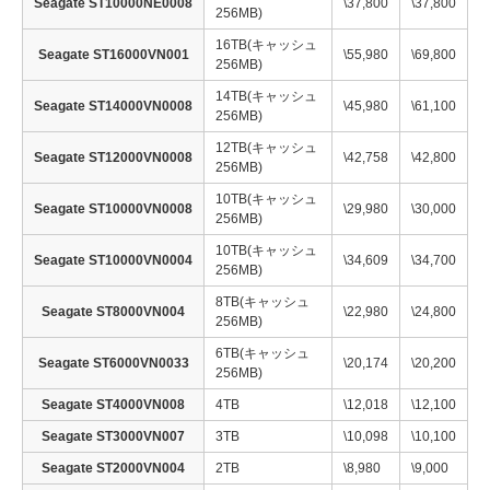
Seagate ST10000NE0008
\37,800
\37,800
256MB)
16TB(キャッシュ
Seagate ST16000VN001
\55,980
\69,800
256MB)
14TB(キャッシュ
Seagate ST14000VN0008
\45,980
\61,100
256MB)
12TB(キャッシュ
Seagate ST12000VN0008
\42,758
\42,800
256MB)
10TB(キャッシュ
Seagate ST10000VN0008
\29,980
\30,000
256MB)
10TB(キャッシュ
Seagate ST10000VN0004
\34,609
\34,700
256MB)
8TB(キャッシュ
Seagate ST8000VN004
\22,980
\24,800
256MB)
6TB(キャッシュ
Seagate ST6000VN0033
\20,174
\20,200
256MB)
Seagate ST4000VN008
4TB
\12,018
\12,100
Seagate ST3000VN007
3TB
\10,098
\10,100
Seagate ST2000VN004
2TB
\8,980
\9,000