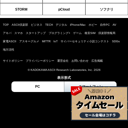
STORM
pCloud
ソフクリ
TOP
ASCII倶楽部
ビジネス
TECH
デジタル
iPhone/Mac
ホビー
自作PC
AV
アキバ
スマホ
スタートアップ
プログラミング+
ゲーム
格安SIM
倶楽部情報局
家電ASCII
アスキーグルメ
MITTR
IoT
サイバーセキュリティ小説コンテスト
SDGs
地方活性
サイトポリシー
プライバシーポリシー
運営会社
お問い合わせ
広告掲載
© KADOKAWA ASCII Research Laboratories, Inc. 2026
表示形式
PC
スマートフォン