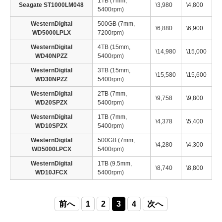
1TB (7mm,
Seagate ST1000LM048
\3,980
\4,800
5400rpm)
WesternDigital
500GB (7mm,
\6,880
\6,900
WD5000LPLX
7200rpm)
WesternDigital
4TB (15mm,
\14,980
\15,000
WD40NPZZ
5400rpm)
WesternDigital
3TB (15mm,
\15,580
\15,600
WD30NPZZ
5400rpm)
WesternDigital
2TB (7mm,
\9,758
\9,800
WD20SPZX
5400rpm)
WesternDigital
1TB (7mm,
\4,378
\5,400
WD10SPZX
5400rpm)
WesternDigital
500GB (7mm,
\4,280
\4,300
WD5000LPCX
5400rpm)
WesternDigital
1TB (9.5mm,
\8,740
\8,800
WD10JFCX
5400rpm)
前へ
1
2
3
4
次へ