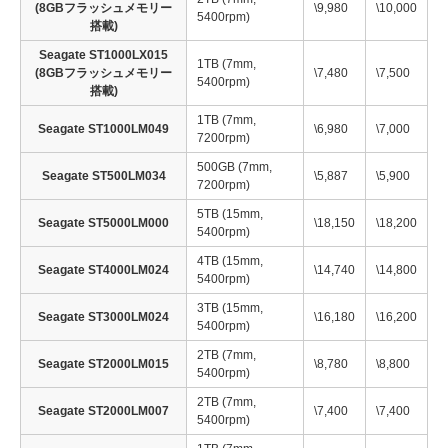
(8GBフラッシュメモリー
\9,980
\10,000
5400rpm)
搭載)
Seagate ST1000LX015
1TB (7mm,
(8GBフラッシュメモリー
\7,480
\7,500
5400rpm)
搭載)
1TB (7mm,
Seagate ST1000LM049
\6,980
\7,000
7200rpm)
500GB (7mm,
Seagate ST500LM034
\5,887
\5,900
7200rpm)
5TB (15mm,
Seagate ST5000LM000
\18,150
\18,200
5400rpm)
4TB (15mm,
Seagate ST4000LM024
\14,740
\14,800
5400rpm)
3TB (15mm,
Seagate ST3000LM024
\16,180
\16,200
5400rpm)
2TB (7mm,
Seagate ST2000LM015
\8,780
\8,800
5400rpm)
2TB (7mm,
Seagate ST2000LM007
\7,400
\7,400
5400rpm)