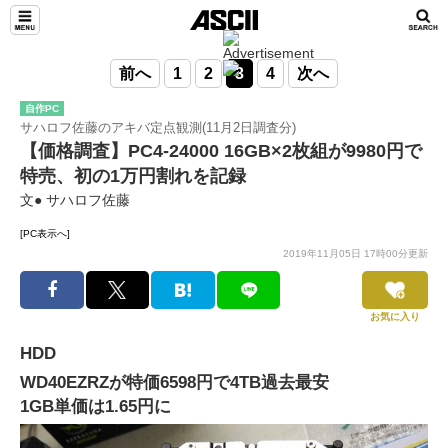
前へ
1
2
3
4
次へ
自作PC
サハロフ佐藤のアキバ定点観測(11月2日調査分)
【価格調査】PC4-24000 16GB×2枚組が9980円で
特売、初の1万円割れを記録
文● サハロフ佐藤
[PC表示へ]
2019年11月05日 17時00分更新
お気に入り
HDD
WD40EZRZが特価6598円で4TB過去最安
1GB単価は1.65円に