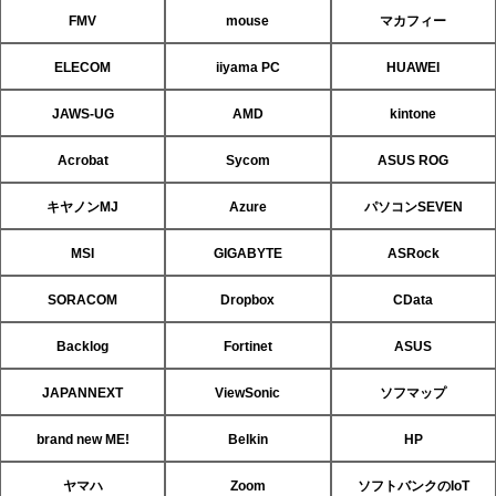
FMV
mouse
マカフィー
ELECOM
iiyama PC
HUAWEI
JAWS-UG
AMD
kintone
Acrobat
Sycom
ASUS ROG
キヤノンMJ
Azure
パソコンSEVEN
MSI
GIGABYTE
ASRock
SORACOM
Dropbox
CData
Backlog
Fortinet
ASUS
JAPANNEXT
ViewSonic
ソフマップ
brand new ME!
Belkin
HP
ヤマハ
Zoom
ソフトバンクのIoT