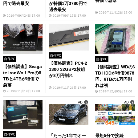
特価で急落
円で過去最安
が特価1万3780円で
過去最安
2019年11月12日 17:00
2019年09月24日 17:00
2019年09月17日 17:00
自作PC
自作PC
自作PC
【価格調査】PC4-2
【価格調査】Seaga
【価格調査】WDの6
1300 32GB×2枚組
te IronWolf Proの8
TB HDDが特価9878
が3万円割れ
TBと4TBが特価で
円、6TBの1万円割
急落
れは初
2019年11月26日 17:00
2019年11月19日 17:00
2019年12月03日 17:00
AD
AD
自作PC
「たった1年でオー
最短5分で接続