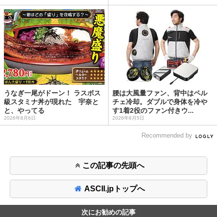
うなぎ一尾がドーン！ ラスボス
腰は大風量ファン、背中はペル
級スタミナ丼が現れた 宇奈と
チェ冷却。ダブルで身体を冷や
と、やってる
す1着2役のファン付きウ...
2026年8月6日
2026年8月5日
Recommended by
この記事の先頭へ
ASCII.jpトップへ
次にお勧めの記事