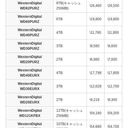
WesternDigital
8TB(キャッシュ
\26,480
\26,500
WD82PURZ
256MB)
WesternDigital
6TB
\19,800
\19,800
WD60PURZ
WesternDigital
4TB
\11,780
\11,800
WD40PURZ
WesternDigital
3TB
\9,580
\9,600
WD30PURZ
WesternDigital
2TB
\6,980
\7,000
WD20PURZ
WesternDigital
4TB
\17,798
\17,800
WD40EURX
WesternDigital
3TB
\12,628
\12,700
WD30EURX
WesternDigital
2TB
\9,218
\9,300
WD20EURX
WesternDigital
12TB(キャッシュ
\59,180
\59,200
WD121KFBX
256MB)
WesternDigital
10TB(キャッシュ
\54,680
\54,700