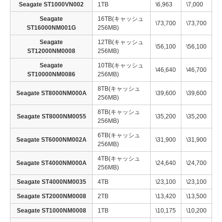
Seagate ST1000VN002
1TB
\6,963
\7,000
Seagate
16TB(キャッシュ
\73,700
\73,700
ST16000NM001G
256MB)
Seagate
12TB(キャッシュ
\56,100
\56,100
ST12000NM0008
256MB)
Seagate
10TB(キャッシュ
\46,640
\46,700
ST10000NM0086
256MB)
8TB(キャッシュ
Seagate ST8000NM000A
\39,600
\39,600
256MB)
8TB(キャッシュ
Seagate ST8000NM0055
\35,200
\35,200
256MB)
6TB(キャッシュ
Seagate ST6000NM002A
\31,900
\31,900
256MB)
4TB(キャッシュ
Seagate ST4000NM000A
\24,640
\24,700
256MB)
Seagate ST4000NM0035
4TB
\23,100
\23,100
Seagate ST2000NM0008
2TB
\13,420
\13,500
Seagate ST1000NM0008
1TB
\10,175
\10,200