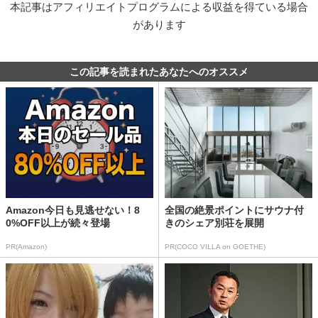
本記事はアフィリエイトプログラムによる収益を得ている場合
があります
この記事を読まれたあなたへのオススメ
Amazon今日も見逃せない！8
全国の絶景ポイントにサウナ付
0%OFF以上が続々登場
きのシェア別荘を展開
PR(Amazon)
PR(COCO VILLA on GOETHE)