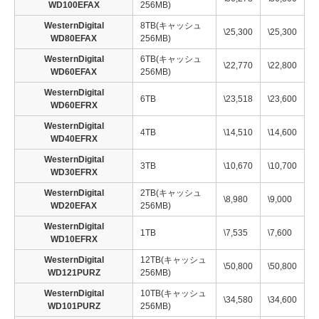
WD100EFAX
256MB)
WesternDigital
8TB(キャッシュ
\25,300
\25,300
WD80EFAX
256MB)
WesternDigital
6TB(キャッシュ
\22,770
\22,800
WD60EFAX
256MB)
WesternDigital
6TB
\23,518
\23,600
WD60EFRX
WesternDigital
4TB
\14,510
\14,600
WD40EFRX
WesternDigital
3TB
\10,670
\10,700
WD30EFRX
WesternDigital
2TB(キャッシュ
\8,980
\9,000
WD20EFAX
256MB)
WesternDigital
1TB
\7,535
\7,600
WD10EFRX
WesternDigital
12TB(キャッシュ
\50,800
\50,800
WD121PURZ
256MB)
WesternDigital
10TB(キャッシュ
\34,580
\34,600
WD101PURZ
256MB)