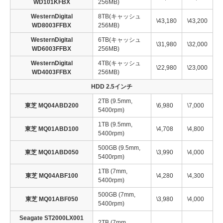
WD101KFBX
256MB)
WesternDigital
8TB(キャッシュ
\43,180
\43,200
WD8003FFBX
256MB)
WesternDigital
6TB(キャッシュ
\31,980
\32,000
WD6003FFBX
256MB)
WesternDigital
4TB(キャッシュ
\22,980
\23,000
WD4003FFBX
256MB)
HDD 2.5インチ
2TB (9.5mm,
東芝 MQ04ABD200
\6,980
\7,000
5400rpm)
1TB (9.5mm,
東芝 MQ01ABD100
\4,708
\4,800
5400rpm)
500GB (9.5mm,
東芝 MQ01ABD050
\3,990
\4,000
5400rpm)
1TB (7mm,
東芝 MQ04ABF100
\4,280
\4,300
5400rpm)
500GB (7mm,
東芝 MQ01ABF050
\3,980
\4,000
5400rpm)
Seagate ST2000LX001
2TB (7mm,