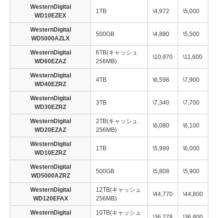
WesternDigital
1TB
\4,972
\5,000
WD10EZEX
WesternDigital
500GB
\4,880
\5,500
WD5000AZLX
WesternDigital
6TB(キャッシュ
\10,970
\11,600
WD60EZAZ
256MB)
WesternDigital
4TB
\6,598
\7,900
WD40EZRZ
WesternDigital
3TB
\7,340
\7,700
WD30EZRZ
WesternDigital
2TB(キャッシュ
\6,080
\6,100
WD20EZAZ
256MB)
WesternDigital
1TB
\5,999
\6,000
WD10EZRZ
WesternDigital
500GB
\5,808
\5,900
WD5000AZRZ
WesternDigital
12TB(キャッシュ
\44,770
\44,800
WD120EFAX
256MB)
WesternDigital
10TB(キャッシュ
\36,278
\36,800