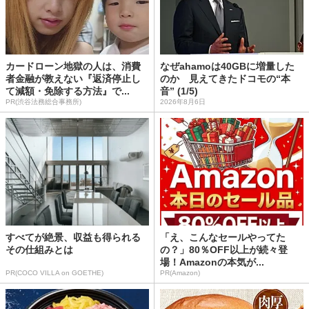
カードローン地獄の人は、消費
なぜahamoは40GBに増量した
者金融が教えない『返済停止し
のか 見えてきたドコモの“本
て減額・免除する方法』で...
音” (1/5)
PR(渋谷法務総合事務所)
2026年8月6日
すべてが絶景、収益も得られる
「え、こんなセールやってた
その仕組みとは
の？」80％OFF以上が続々登
場！Amazonの本気が...
PR(COCO VILLA on GOETHE)
PR(Amazon)