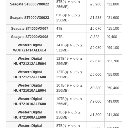
8TB(キャッシュ
Seagate ST8000VX0022
\23,980
\32,800
256MB)
6TB(キャッシュ
Seagate ST6000VX0023
\21,538
\21,600
256MB)
Seagate ST4000VX007
4TB
\15,070
\15,100
Seagate ST2000VX008
2TB
\9,328
\9,400
WesternDigital
14TB(キャッシュ
\69,080
\69,100
WUH721414ALE6L4
512MB)
WesternDigital
12TB(キャッシュ
\62,678
\62,700
HUH721212ALE604
256MB)
WesternDigital
12TB(キャッシュ
\55,000
\55,000
HUH721212ALE600
256MB)
WesternDigital
10TB(キャッシュ
\50,380
\50,400
HUH721010ALE604
256MB)
WesternDigital
10TB(キャッシュ
\49,000
\49,000
HUH721010ALE600
256MB)
WesternDigital
8TB(キャッシュ
\41,300
\41,300
HUH721008ALE600
256MB)
WesternDigital
8TB(キャッシュ