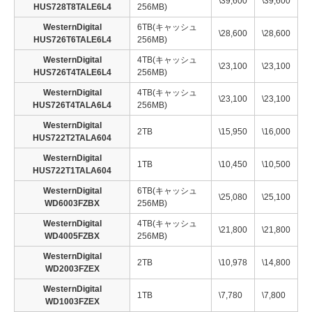
\39,600
\39,600
HUS728T8TALE6L4
256MB)
WesternDigital
6TB(キャッシュ
\28,600
\28,600
HUS726T6TALE6L4
256MB)
WesternDigital
4TB(キャッシュ
\23,100
\23,100
HUS726T4TALE6L4
256MB)
WesternDigital
4TB(キャッシュ
\23,100
\23,100
HUS726T4TALA6L4
256MB)
WesternDigital
2TB
\15,950
\16,000
HUS722T2TALA604
WesternDigital
1TB
\10,450
\10,500
HUS722T1TALA604
WesternDigital
6TB(キャッシュ
\25,080
\25,100
WD6003FZBX
256MB)
WesternDigital
4TB(キャッシュ
\21,800
\21,800
WD4005FZBX
256MB)
WesternDigital
2TB
\10,978
\14,800
WD2003FZEX
WesternDigital
1TB
\7,780
\7,800
WD1003FZEX