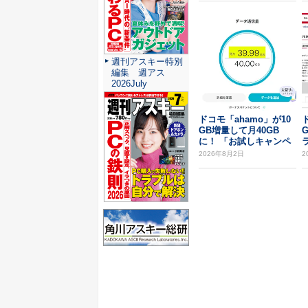
週刊アスキー特別
編集 週アス
2026July
ドコモ「ahamo」が10
GB増量して月40GB
に！ 「お試しキャンペ
ーン」をう...
バ
2026年8月2日
2