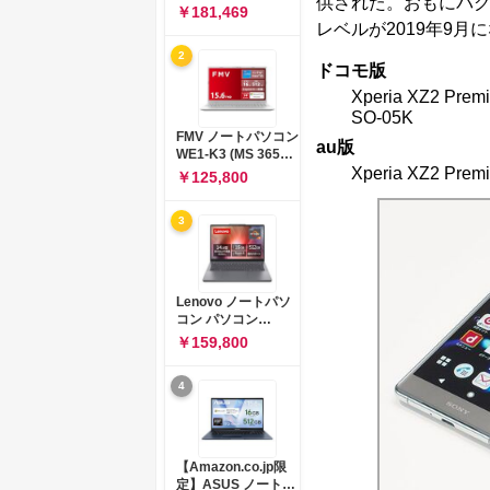
供された。おもにバ
コン 15-fd 15.6イン
￥181,469
チ インテル Core 5
レベルが2019年9
120U メモリ16GB
2
SSD512GB
ドコモ版
Windows 11
Microsoft Office
Xperia XZ2 Pre
2024搭載 WPS
SO-05K
Office搭載 カメラシ
FMV ノートパソコン
au版
ャッター 指紋認証 薄
WE1-K3 (MS 365
型 Copilotキー搭載
Xperia XZ2 Pre
Personal/Copilotキ
￥125,800
ナチュラルシルバー
ー搭載/Win 11/15.6
(BJ0M5PA-AAAI)
型/Core
3
i5/16GB/SSD
512GB/ホワイト)
FMVWK3E15W_AZ
Lenovo ノートパソ
コン パソコン
IdeaPad Slim 3 14.0
￥159,800
インチ AMD
Ryzen™ 5 8640HS
4
メモリ16GB
SSD512GB
Microsoft 365 試用
版 Windows11 バッ
テリー駆動12.6時間
【Amazon.co.jp限
重量1.39kg ルナグレ
定】ASUS ノートパ