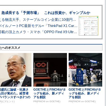
、急成長する「予測市場」 これは投資か、ギャンブルか
アマゾン配送を支える物流大手、ステーブルコイン企業に10億円投資のワケ
あこがれの旗艦モバイルノートPC最新モデル=「ThinkPad X1 Carbon Gen 14 Aura Edition」実機レビュー
ハッセルブラッド搭載の頂上カメラ・スマホ「OPPO Find X9 Ultra」実写レビュー=プロが本気で徹底撮影しました!!
たへのオススメ
稲盛氏に論破・叱責さ
GOETHEとFINCHIがタ
GOETHEとFINCHIがタ
れ目が覚めた。経営者
ッグを組み、新メディ
ッグを組み、新メディ
がバランスすべき2つの
アを創設
アを創設
背反
R(ビズヒント)
PR(FINCHI on GOETHE)
PR(FINCHI on GOETHE)