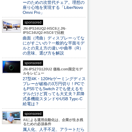
ーのための次世代チェア。理想の
座り心地を実現する「LiberNovo
Omni Pro」
sponsored
JN-IPS34UQ2-HSC6とJN-
IPSC34UQ2-HSC6で比較
曲面（湾曲）ディスプレーってな
にがすごいの？一般的な平面モデ
ルとの見え方の違いや曲率（R）
の意味、選び方を解説
sponsored
JN-IPS27G120U2 価格.com限定モデ
ルをレビュー
27型4K・120Hzゲーミングディス
プレーが破格の3万円切り！PCで
もPS5でもSwitch 2でも使えるモ
デルだけど買っても大丈夫？昇降
式多機能スタンドやUSB Typc-C
給電は？
sponsored
AIによる運用自動化は、企業が生き残
るための必須条件
属人化、人手不足、アラートだら