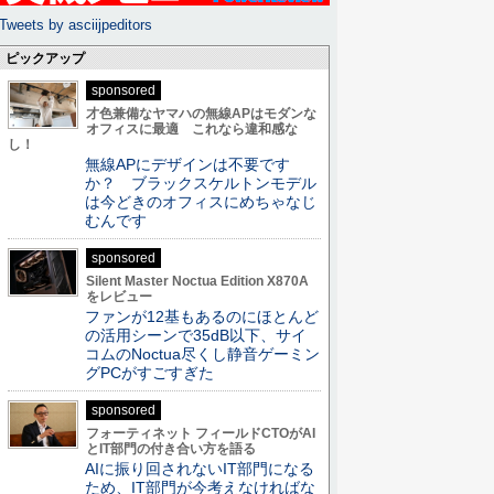
Tweets by asciijpeditors
ピックアップ
sponsored
才色兼備なヤマハの無線APはモダンな
オフィスに最適 これなら違和感な
し！
無線APにデザインは不要です
か？ ブラックスケルトンモデル
は今どきのオフィスにめちゃなじ
むんです
sponsored
Silent Master Noctua Edition X870A
をレビュー
ファンが12基もあるのにほとんど
の活用シーンで35dB以下、サイ
コムのNoctua尽くし静音ゲーミン
グPCがすごすぎた
sponsored
フォーティネット フィールドCTOがAI
とIT部門の付き合い方を語る
AIに振り回されないIT部門になる
ため、IT部門が今考えなければな