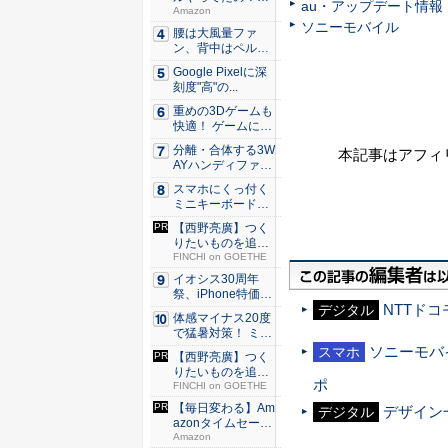
au・アップデート情報
80％O...
Amazon
ソニーモバイル
腰は大風量ファ
ン、背中はペルチ
ェ冷却。ダ...
Google Pixelに深
刻度"高"の...
重めの3Dゲームも
快適！ ゲームに強
いH...
分離・合体する3W
本記事はアフィ
AYハンディファ
ン。置...
スマホにくっ付く
ミニキーボード！
触ってわ...
【西野亮廣】つく
りたいものを追求
できる環...
FINCHI on GOETHE
イオシス30周年
祭、iPhone特価品
NTTドコ
を...
デジタル
体感マイナス20度
で猛暑対策！ ミズ
ノの...
ソニーモバイ
スマホ
【西野亮廣】つく
りたいものを追求
ポ
できる環...
FINCHI on GOETHE
【毎日変わる】Am
デザイン一
デジタル
azonタイムセール
が...
Amazon