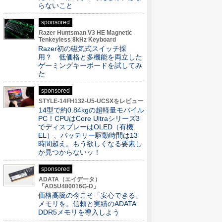
らないこと
sponsored
Razer Huntsman V3 HE Magnetic
Tenkeyless 8kHz Keyboard
Razer初の磁気式スイッチ採
用？ 低価格と多機能を両立した
ゲーミングキーボードを試してみ
た
sponsored
STYLE-14FH132-U5-UCSXをレビュー
14型で約0.84kgの超軽量モバイル
PC！CPUはCore Ultraシリーズ3
でディスプレーはOLED（有機
EL）、バッテリー駆動時間は13
時間超え。もう欲しくなる要素し
か見つからないッ！
sponsored
ADATA（エイデータ）
「AD5U480016G-D」
価格高騰の今こそ「安心できる」
メモリを。信頼と実績のADATA
DDR5メモリを導入しよう