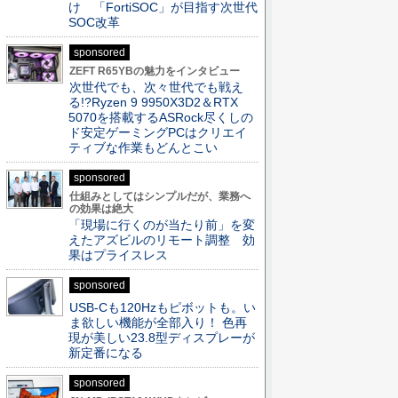
け 「FortiSOC」が目指す次世代
SOC改革
sponsored
ZEFT R65YBの魅力をインタビュー
次世代でも、次々世代でも戦え
る!?Ryzen 9 9950X3D2＆RTX
5070を搭載するASRock尽くしの
ド安定ゲーミングPCはクリエイ
ティブな作業もどんとこい
sponsored
仕組みとしてはシンプルだが、業務へ
の効果は絶大
「現場に行くのが当たり前」を変
えたアズビルのリモート調整 効
果はプライスレス
sponsored
USB-Cも120Hzもピボットも。い
ま欲しい機能が全部入り！ 色再
現が美しい23.8型ディスプレーが
新定番になる
sponsored