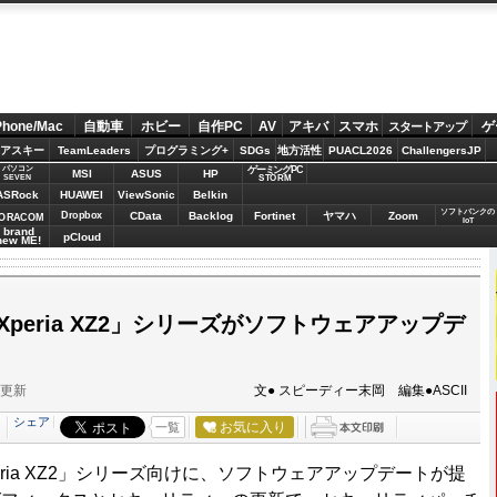
Phone/Mac
自動車
ホビー
自作PC
AV
アキバ
スマホ
ゲ
スタートアップ
アスキー
TeamLeaders
プログラミング+
SDGs
地方活性
PUACL2026
ChallengersJP
パソコン
ゲーミングPC
MSI
ASUS
HP
STORM
SEVEN
ASRock
HUAWEI
ViewSonic
Belkin
ソフトバンクの
Dropbox
CData
Backlog
Fortinet
ヤマハ
Zoom
ORACOM
IoT
brand
pCloud
new ME!
Xperia XZ2」シリーズがソフトウェアアップデ
分更新
文● スピーディー末岡 編集●ASCII
シェア
お気に入り
一覧
ria XZ2」シリーズ向けに、ソフトウェアアップデートが提