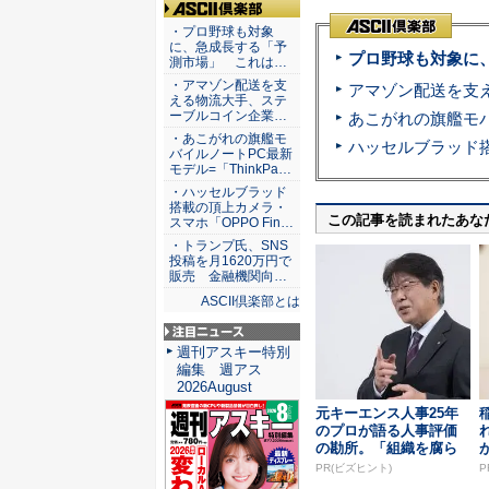
ASCII倶楽部
・プロ野球も対象
に、急成長する「予
プロ野球も対象に
測市場」 これは…
・アマゾン配送を支
える物流大手、ステ
ーブルコイン企業…
・あこがれの旗艦モ
バイルノートPC最新
モデル=「ThinkPa…
・ハッセルブラッド
搭載の頂上カメラ・
この記事を読まれたあな
スマホ「OPPO Fin…
・トランプ氏、SNS
投稿を月1620万円で
販売 金融機関向…
ASCII倶楽部とは
注目ニュース
週刊アスキー特別
編集 週アス
2026August
元キーエンス人事25年
のプロが語る人事評価
の勘所。「組織を腐ら
せるNG評価」とは...
PR(ビズヒント)
P