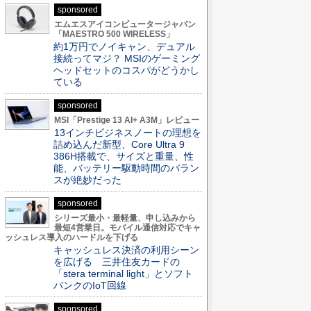
sponsored
エムエスアイコンピュータージャパン
「MAESTRO 500 WIRELESS」
約1万円でノイキャン、デュアル
接続ってマジ？ MSIのゲーミング
ヘッドセットのコスパがどうかし
ている
sponsored
MSI「Prestige 13 AI+ A3M」レビュー
13インチビジネスノートの理想を
詰め込んだ新型、Core Ultra 9
386H搭載で、サイズと重量、性
能、バッテリー駆動時間のバラン
スが絶妙だった
sponsored
シリーズ最小・最軽量、申し込みから
最短4営業日。モバイル通信対応でキャ
ッシュレス導入のハードルを下げる
キャッシュレス決済の利用シーン
を広げる 三井住友カードの
「stera terminal light」とソフト
バンクのIoT回線
sponsored