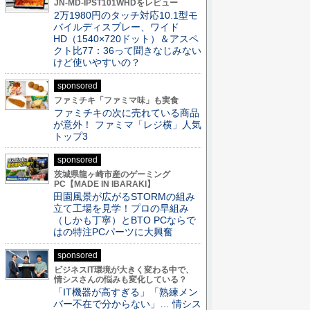
JN-MD-IPST101WHDをレビュー
2万1980円のタッチ対応10.1型モ
バイルディスプレー、ワイド
HD（1540×720ドット）＆アスペ
クト比77：36って聞きなじみない
けど使いやすいの？
sponsored
ファミチキ「ファミマ味」も実食
ファミチキの次に売れている商品
が意外！ ファミマ「レジ横」人気
トップ3
sponsored
茨城県龍ヶ崎市産のゲーミング
PC【MADE IN IBARAKI】
田園風景が広がるSTORMの組み
立て工場を見学！プロの早組み
（しかも丁寧）とBTO PCならで
はの特注PCパーツに大興奮
sponsored
ビジネスIT環境が大きく変わる中で、
情シスさんの悩みも変化している？
「IT機器が高すぎる」「熟練メン
バー不在で分からない」… 情シス