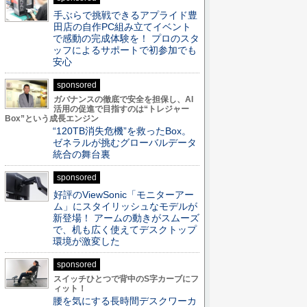
手ぶらで挑戦できるアプライド豊
田店の自作PC組み立てイベント
で感動の完成体験を！ プロのスタ
ッフによるサポートで初参加でも
安心
sponsored
ガバナンスの徹底で安全を担保し、AI
活用の促進で目指すのは“トレジャー
Box”という成長エンジン
“120TB消失危機”を救ったBox。
ゼネラルが挑むグローバルデータ
統合の舞台裏
sponsored
好評のViewSonic「モニターアー
ム」にスタイリッシュなモデルが
新登場！ アームの動きがスムーズ
で、机も広く使えてデスクトップ
環境が激変した
sponsored
スイッチひとつで背中のS字カーブにフ
ィット！
腰を気にする長時間デスクワーカ