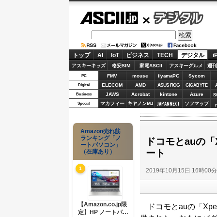
ASCII.jp
デジタル
トップ
AI
IoT
ビジネス
TECH
デジタル
i
アスキーキッズ
格安SIM
家電ASCII
アスキーグルメ
週刊
FMV
mouse
iiyamaPC
Sycom
PC
ELECOM
AMD
ASUS ROG
Digital
GIGABYTE
JAWS
Acrobat
kintone
Azure
Business
S
JAPANNEXT
マカフィー
キヤノンMJ
ソフマップ
Special
Amazon売れ筋
ランキング「ノ
ドコモとauの「
ートパソコン」
ート
（在庫あり）
1
2019年10月15日 16時00
【Amazon.co.jp限
ドコモとauの「Xpe
定】HP ノートパソ