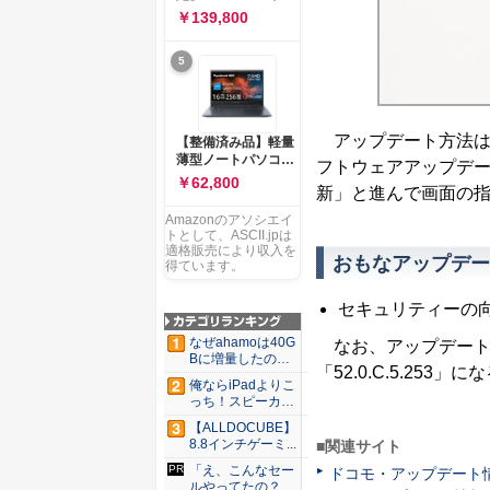
ー 83K9003JJP ノー
ソコン Vivobook 15
￥139,800
トPC
M1502NAQ 15.6イ
ンチ AMD Ryzen 7
5
170 メモリ16GB
SSD 512GB
Microsoft 365
Personal (24か月版)
搭載 Windows 11 重
アップデート方法は
【整備済み品】軽量
量1.7kg Wi-Fi 6E ク
薄型ノートパソコン
フトウェアアップデー
ワイエットブルー
dynabook G83 ■
￥62,800
M1502NAQ-
新」と進んで画面の
13.3型
R7165BUWS
FHD(1920x1080) -
Amazonのアソシエイ
高性能第11世代Core
トとして、ASCII.jpは
i5-1135G7 - メモリ
適格販売により収入を
おもなアップデー
16GB - SSD 256GB
得ています。
- Webカメラ -
WiFi&Bluetooth -
セキュリティーの
USB Type-C - MS
Office 2021 - Win11
なぜahamoは40G
なお、アップデート後の
搭載
Bに増量したの
「52.0.C.5.253」に
か ...
俺ならiPadよりこ
っち！スピーカー
9個...
【ALLDOCUBE】
8.8インチゲーミ...
■関連サイト
「え、こんなセー
ドコモ・アップデート
ルやってたの？」