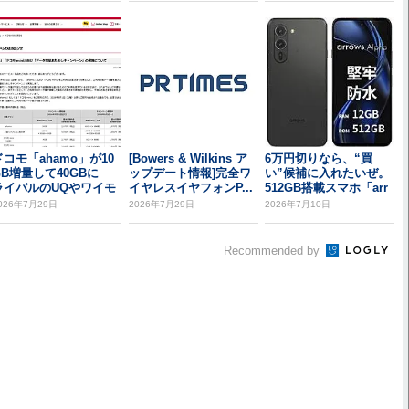
ドコモ「ahamo」が10
[Bowers & Wilkins ア
6万円切りなら、“買
GB増量して40GBに
ップデート情報]完全ワ
い”候補に入れたいぜ。
ライバルのUQやワイモ
イヤレスイヤフォンP...
512GB搭載スマホ「arr
を意識...
ows A...
026年7月29日
2026年7月29日
2026年7月10日
Recommended by