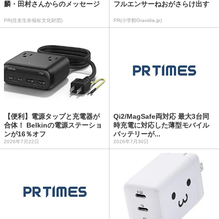
麟・田村さんからのメッセージ
フルエンサーねおがさらけ出す
PR(住友生命福祉文化財団)
PR(小学館Gravidia.jp)
【便利】電源タップと充電器が
Qi2/MagSafe両対応 最大3台同
合体！ Belkinの電源ステーショ
時充電に対応した薄型モバイル
ンが16％オフ
バッテリーが...
2026年7月22日
2026年7月30日