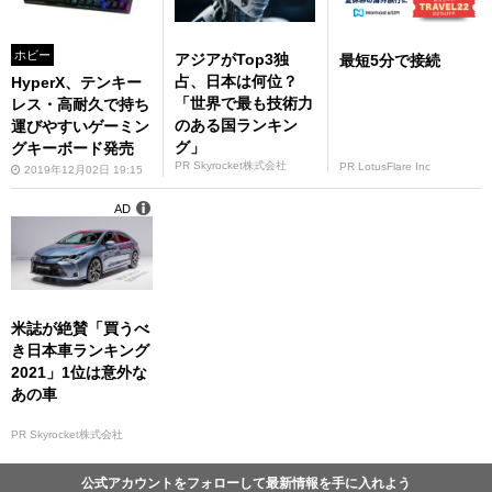
ホビー
アジアがTop3独
最短5分で接続
占、日本は何位？
HyperX、テンキー
「世界で最も技術力
レス・高耐久で持ち
のある国ランキン
運びやすいゲーミン
グ」
グキーボード発売
PR Skyrocket株式会社
PR LotusFlare Inc
2019年12月02日 19:15
AD
米誌が絶賛「買うべ
き日本車ランキング
2021」1位は意外な
あの車
PR Skyrocket株式会社
公式アカウントをフォローして最新情報を手に入れよう