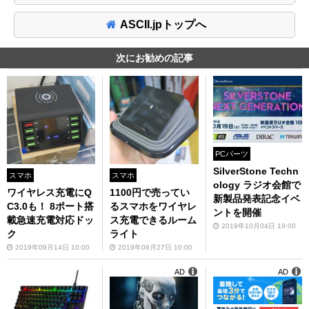
ASCII.jpトップへ
次にお勧めの記事
PCパーツ
SilverStone Techn
スマホ
スマホ
ology ラジオ会館で
ワイヤレス充電にQ
1100円で売ってい
新製品発表記念イベ
C3.0も！ 8ポート搭
るスマホをワイヤレ
ントを開催
載急速充電対応ドッ
ス充電できるルーム
2019年10月04日 19:00
ク
ライト
2019年09月14日 10:00
2019年09月27日 10:00
AD
AD