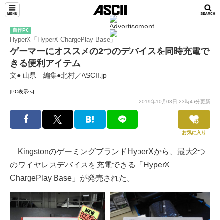
自作PC
HyperX「HyperX ChargePlay Base」
ゲーマーにオススメの2つのデバイスを同時充電で
きる便利アイテム
文● 山県 編集●北村／ASCII.jp
[PC表示へ]
2019年10月03日 23時46分更新
お気に入り
KingstonのゲーミングブランドHyperXから、最大2つ
のワイヤレスデバイスを充電できる「HyperX
ChargePlay Base」が発売された。