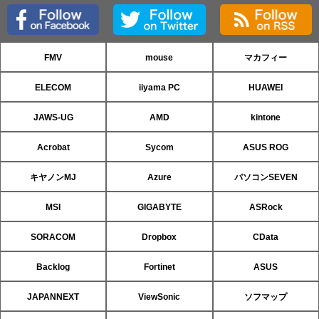
FMV
mouse
マカフィー
ELECOM
iiyama PC
HUAWEI
JAWS-UG
AMD
kintone
Acrobat
Sycom
ASUS ROG
キヤノンMJ
Azure
パソコンSEVEN
MSI
GIGABYTE
ASRock
SORACOM
Dropbox
CData
Backlog
Fortinet
ASUS
JAPANNEXT
ViewSonic
ソフマップ