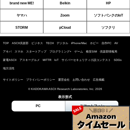
brand new ME!
Belkin
HP
ヤマハ
Zoom
ソフトバンクのIoT
STORM
pCloud
ソフクリ
TOP
ASCII倶楽部
ビジネス
TECH
デジタル
iPhone/Mac
ホビー
自作PC
AV
アキバ
スマホ
スタートアップ
プログラミング+
ゲーム
格安SIM
倶楽部情報局
家電ASCII
アスキーグルメ
MITTR
IoT
サイバーセキュリティ小説コンテスト
SDGs
地方活性
サイトポリシー
プライバシーポリシー
運営会社
お問い合わせ
広告掲載
© KADOKAWA ASCII Research Laboratories, Inc. 2026
表示形式
PC
スマートフォン