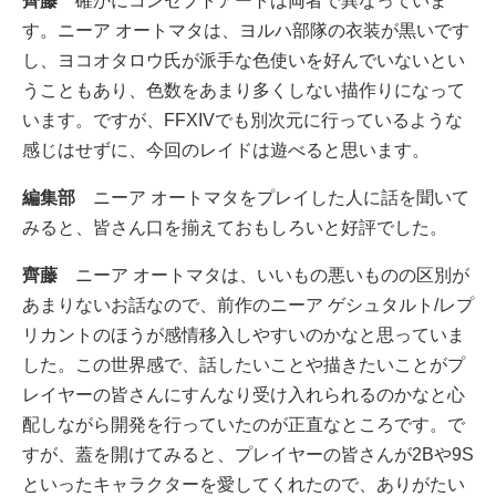
齊藤
確かにコンセプトアートは両者で異なっていま
す。ニーア オートマタは、ヨルハ部隊の衣装が黒いです
し、ヨコオタロウ氏が派手な色使いを好んでいないとい
うこともあり、色数をあまり多くしない描作りになって
います。ですが、FFXIVでも別次元に行っているような
感じはせずに、今回のレイドは遊べると思います。
編集部
ニーア オートマタをプレイした人に話を聞いて
みると、皆さん口を揃えておもしろいと好評でした。
齊藤
ニーア オートマタは、いいもの悪いものの区別が
あまりないお話なので、前作のニーア ゲシュタルト/レプ
リカントのほうが感情移入しやすいのかなと思っていま
した。この世界感で、話したいことや描きたいことがプ
レイヤーの皆さんにすんなり受け入れられるのかなと心
配しながら開発を行っていたのが正直なところです。で
すが、蓋を開けてみると、プレイヤーの皆さんが2Bや9S
といったキャラクターを愛してくれたので、ありがたい