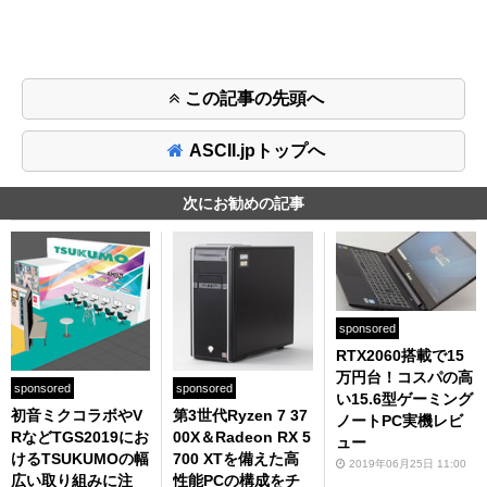
この記事の先頭へ
ASCII.jpトップへ
次にお勧めの記事
sponsored
RTX2060搭載で15
万円台！コスパの高
sponsored
sponsored
い15.6型ゲーミング
初音ミクコラボやV
第3世代Ryzen 7 37
ノートPC実機レビ
RなどTGS2019にお
00X＆Radeon RX 5
ュー
けるTSUKUMOの幅
700 XTを備えた高
2019年06月25日 11:00
広い取り組みに注
性能PCの構成をチ