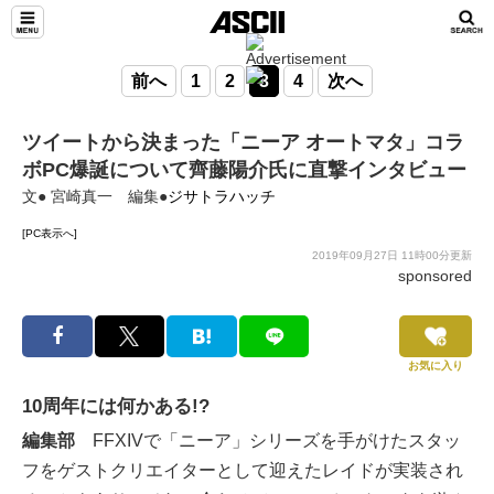
前へ
1
2
3
4
次へ
ツイートから決まった「ニーア オートマタ」コラ
ボPC爆誕について齊藤陽介氏に直撃インタビュー
文● 宮崎真一 編集●
ジサトラハッチ
[PC表示へ]
2019年09月27日 11時00分更新
sponsored
お気に入り
10周年には何かある!?
編集部
FFXIVで「ニーア」シリーズを手がけたスタッ
フをゲストクリエイターとして迎えたレイドが実装され