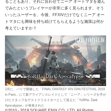
ることもあり、それに合わせてニーア オートマタを遊ん
でみたというプレイヤーが非常に多く見られます。そう
いったユーザーを、今後、FFXIVだけでなくニーア オー
トマタにも興味を持ち続けてもらえるような施策は何か
考えていますか？
2月に、パリで開催した「FINAL FANTASY XIV FAN FESTIVAL 2019
in Paris」にて新アライアンスレイドとして「ニーア」シリーズを手が
けたスタッフをゲストクリエイターとして迎えた「YoRHa: Dark
Apocalypse」が発表された
©2010 - 2019 SQUARE ENIX CO., LTD. All Rights