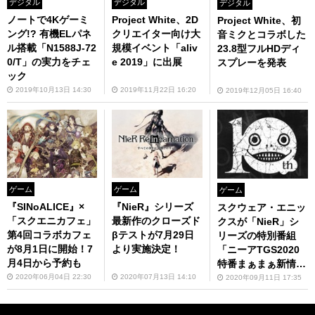
デジタル
デジタル
デジタル
ノートで4Kゲーミ
Project White、2D
Project White、初
ング!? 有機ELパネ
クリエイター向け大
音ミクとコラボした
ル搭載「N1588J-72
規模イベント「aliv
23.8型フルHDディ
0/T」の実力をチェ
e 2019」に出展
スプレーを発表
ック
2019年10月13日 14:30
2019年11月22日 16:20
2019年12月05日 16:40
ゲーム
ゲーム
ゲーム
『SINoALICE』×
『NieR』シリーズ
スクウェア・エニッ
「スクエニカフェ」
最新作のクローズド
クスが「NieR」シ
第4回コラボカフェ
βテストが7月29日
リーズの特別番組
が8月1日に開始！7
より実施決定！
「ニーアTGS2020
月4日から予約も
特番まぁまぁ新情報
がありまスペシャ
2020年06月04日 22:30
2020年07月13日 14:10
2020年09月11日 17:35
ル」を放送決定！