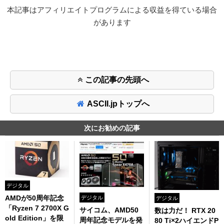
本記事はアフィリエイトプログラムによる収益を得ている場合
があります
この記事の先頭へ
ASCII.jpトップへ
次にお勧めの記事
デジタル
AMDが50周年記念
デジタル
デジタル
「Ryzen 7 2700X G
サイコム、AMD50
数は力だ！ RTX 20
old Edition」を限
周年記念モデルを発
80 Ti×2ハイエンドP