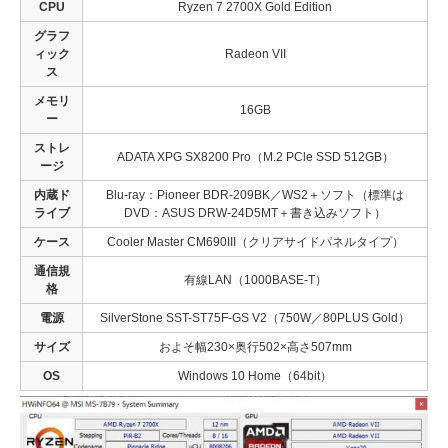
CPU
Ryzen 7 2700X Gold Edition
グラフ
ィック
Radeon VII
ス
メモリ
16GB
ー
ストレ
ADATA XPG SX8200 Pro（M.2 PCle SSD 512GB）
ージ
内蔵ド
Blu-ray：Pioneer BDR-209BK／WS2＋ソフト（標準は
ライブ
DVD：ASUS DRW-24D5MT＋書き込みソフト）
ケース
Cooler Master CM690III（クリアサイドパネルタイプ）
通信規
有線LAN（1000BASE-T）
格
電源
SilverStone SST-ST75F-GS V2（750W／80PLUS Gold）
サイズ
およそ幅230×奥行502×高さ507mm
OS
Windows 10 Home（64bit）