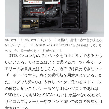
AMDのCPUにAMDのGPUという、王道構成。黒地に赤の色が映える
MSIのマザーボード「MSI X470 GAMING PLUS」が採用されている
のも、色に統一感があって好感がもてる
BTOパソコンなのでスペックを自由に変更できるのも
いいところ。サイコムはとくに選べるパーツが多く、メ
モリーの容量変更はもちろん、通常では変更できないマ
ザーボードですら、多くの選択肢が用意されている。ま
た、コダワリ派の人にうれしいのが、選べるストレージ
の種類が多いことだ。一般的なBTOパソコンであれば
SSDといってもM.2かSATAくらいしか選べないのだが、
サイコムではメーカーやブランド違いで多数の候補が用
意されている。