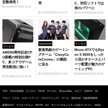
定数発売！
売
C、対応ソフトでは
2019年04月29日 11:00
倍のパワーに
2019年05月07日 15:20
2019年06月05日 09:00
デジタル
sponsored
デジタル
Micro-ATXでもRyz
新進気鋭のゲーミン
AMD50周年記念CP
en 5 3600をしっか
グチーム「CrazyCa
U搭載の特別仕様P
り活かすケースとパ
tsCosmo」の素顔
C、多コアでゲーム
ーツ配置が魅力のゲ
に迫る
実況配信に強い！
ーミングPC
2019年08月20日 09:00
2019年07月19日 11:00
2019年07月17日 09:00
TOP
ASCII倶楽部
ビジネス
TECH
デジタル
iPhone/Mac
ホビー
自作PC
AV
アキバ
スマホ
スタートアップ
プログラミング+
ゲーム
格安SIM
倶楽部情報局
家電ASCII
アスキーグルメ
MITTR
IoT
サイバーセキュリティ小説コンテスト
SDGs