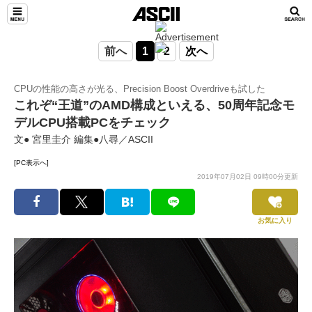
前へ
1
2
次へ
CPUの性能の高さが光る、Precision Boost Overdriveも試した
これぞ“王道”のAMD構成といえる、50周年記念モ
デルCPU搭載PCをチェック
文● 宮里圭介 編集●八尋／ASCII
[PC表示へ]
2019年07月02日 09時00分更新
お気に入り