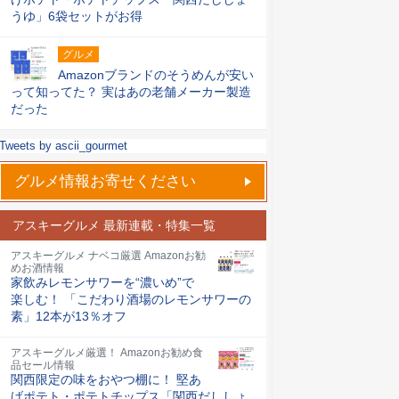
うゆ」6袋セットがお得
グルメ
Amazonブランドのそうめんが安い
って知ってた？ 実はあの老舗メーカー製造
だった
Tweets by ascii_gourmet
グルメ情報お寄せください
アスキーグルメ 最新連載・特集一覧
アスキーグルメ ナベコ厳選 Amazonお勧
めお酒情報
家飲みレモンサワーを“濃いめ”で
楽しむ！ 「こだわり酒場のレモンサワーの
素」12本が13％オフ
アスキーグルメ厳選！ Amazonお勧め食
品セール情報
関西限定の味をおやつ棚に！ 堅あ
げポテト・ポテトチップス「関西だししょ