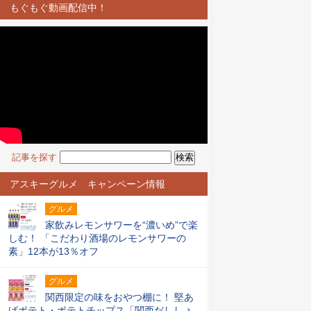
もぐもぐ動画配信中！
記事を探す
アスキーグルメ キャンペーン情報
グルメ
家飲みレモンサワーを“濃いめ”で楽
しむ！ 「こだわり酒場のレモンサワーの
素」12本が13％オフ
グルメ
関西限定の味をおやつ棚に！ 堅あ
げポテト・ポテトチップス「関西だししょ