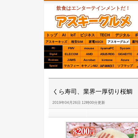
飲食はエンターテインメントだ！
ASCIIグルメ
トップ
AI
IoT
ビジネス
TECH
デジタル
i
アスキーキッズ
格安SIM
家電ASCII
アスキーグルメ
週刊
FMV
mouse
iiyamaPC
Sycom
PC
ELECOM
AMD
ASUS ROG
Digital
GIGABYTE
JAWS
Acrobat
kintone
Azure
Business
S
JAPANNEXT
マカフィー
キヤノンMJ
ソフマップ
Special
くら寿司、業界一厚切り桜鯛
2019年04月26日 12時00分更新