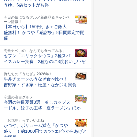
うゆ」6袋セットがお得
今日の気になるグルメ新商品＆キャンペ
ーン情報！
【本日から】150円引き＋ご飯大
盛無料！ かつや「感謝祭」8日間限定で開
催
肉食ナベコの「なんでも食べてみる」
セブン「エリックサウス」2種スパ
イスカレー実食 2種なのに3度おいしいぞ
俺たちの「うなぎ」2026年！
牛丼チェーンのうなぎ食べ比べ！
吉野家・すき家・松屋・なか卯を実食
今週の注目グルメ
今週の注目夏麺3選 冷しカップヌ
ードル、餃子の王将「夏ラーメン」ほか
「お花見」っていいよね
かつや、ボリューム満点「かつや
盛り」！約1000円でカツ×エビ×からあげと
大満足