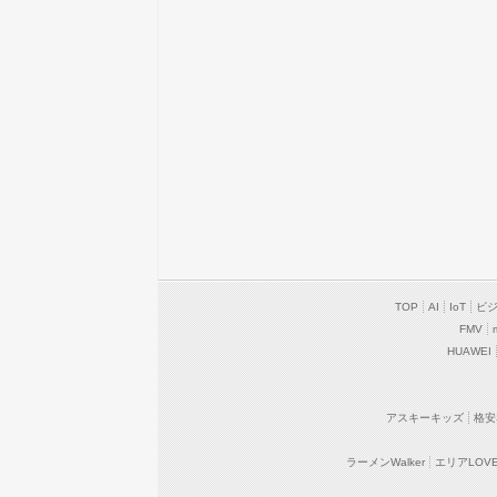
TOP
AI
IoT
ビ
FMV
HUAWEI
アスキーキッズ
格安
ラーメンWalker
エリアLOVEW