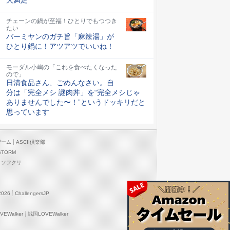
チェーンの鍋が至福！ひとりでもつつき
たい
バーミヤンのガチ旨「麻辣湯」が
ひとり鍋に！アツアツでいいね！
モーダル小嶋の「これを食べたくなった
ので」
日清食品さん、ごめんなさい。自
分は「完全メシ 謎肉丼」を“完全メシじゃ
ありませんでした〜！”というドッキリだと
思っています
ゲーム
ASCII倶楽部
STORM
ソフクリ
2026
ChallengersJP
EWalker
戦国LOVEWalker