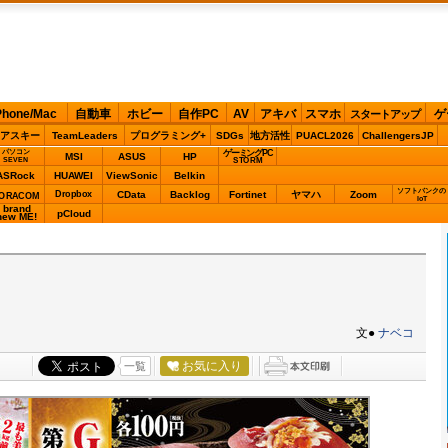
Phone/Mac
自動車
ホビー
自作PC
AV
アキバ
スマホ
ゲ
スタートアップ
アスキー
TeamLeaders
プログラミング+
SDGs
地方活性
PUACL2026
ChallengersJP
パソコン
ゲーミングPC
MSI
ASUS
HP
STORM
SEVEN
ASRock
HUAWEI
ViewSonic
Belkin
ソフトバンクの
Dropbox
CData
Backlog
Fortinet
ヤマハ
Zoom
ORACOM
IoT
brand
pCloud
new ME!
文●
ナベコ
お気に入り
一覧