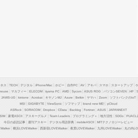
ジネス
TECH
デジタル
iPhone/Mac
ホビー
自作PC
AV
アキバ
スマホ
スタートアップ
mouse
マカフィー
ELECOM
iiyama PC
AMD
Sycom
ASUS ROG
パソコンSEVEN
HP
JAWS-UG
kintone
Acrobat
キヤノンMJ
Azure
Belkin
ヤマハ
Zoom
ソフトバンクのIoT
MSI
GIGABYTE
ViewSonic
ソフマップ
brand new ME!
pCloud
ASRock
SORACOM
Dropbox
CData
Backlog
Fortinet
ASUS
JAPANNEXT
SIM
家電ASCII
アスキーグルメ
Team Leaders
プログラミング＋
地方活性
SDGs
PUACL
今日の必読記事
週刊アスキー
デジタル用語辞典
mobileASCII
MITテクノロジーレビュー
alker
横浜LOVEWalker
西新宿LOVEWalker
夜景LOVEWalker
九州LOVEWalker
丸の内LOV